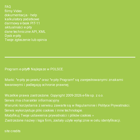
FAQ
filmy Video
dokumentacja - help
kalkulatory podatkowe
darmowy e-book PIT-11
aktualności e-pity
dane techniczne API, XML
Dysk e-pity
Twoje zgłoszenie lub opinia
Program e-pity® Najlepsze w POLSCE.
Marki: "e-pity po prostu" oraz "e-pity Program" są zarejestrowanymi znakami
towarowymi i podlegają ochronie prawnej.
Wszelkie prawa zastrzeżone. Copyright 2009-2026
e-file sp. z o.o.
Serwis ma charakter informacyjny.
Warunki korzystania z serwisu zawarte są w
Regulaminie
i
Polityce Prywatności
.
Serwis wykorzystuje
pliki cookies i inne technologie
.
Modyfikuj Twoje ustawienia prywatności i plików cookies »
Zastrzeżone nazwy i loga firm, zostały użyte wyłącznie w celu identyfikacji.
site credits