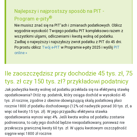
Najlepszy i najprostszy sposób na PIT -
®
Program e-pity
Nie musisz znać się na PIT'ach i zmianach podatkowych. Oblicz
wygodnie wysokość Twojego podatku PIT kompleksowo razem z
wszystkimi ulgami, odliczeniami i kwotą wolną od podatku.
Zadbaj o najwyższy i najszybszy zwrot podatku z PIT do 45 dni.
Po prostu oblicz
Twój e-PIT
w Programie e-pity 2025 i wyślij
PIT
online
Ile zaoszczędzisz przy dochodzie 45 tys. zł, 75
tys. zł czy 150 tys. zł? przykładowi podatnicy
Jak podwyżka kwoty wolnej od podatku przekłada się na efektywną stawkę
opodatkowania? Otóż np. podatnik, który osiąga dochód w wysokości 45
tys. zł rocznie, zgodnie z obecnie obowiązującą skalą podatkową płaci
rocznie 1800 zł podatku dochodowego (12% od nadwyżki ponad 30 tys. zł, a
więc od kwoty 15 tys. zł). W jego przypadku efektywna stawka
opodatkowania wynosi więc 4%. Jeśli kwota wolna od podatku zostanie
podniesiona, to cały jego dochód będzie nieopodatkowany, ponieważ nie
przekracza granicznej kwoty 60 tys. zł. W ujęciu kwotowym oszczędność
sięgnie więc 1800 zł rocznie.