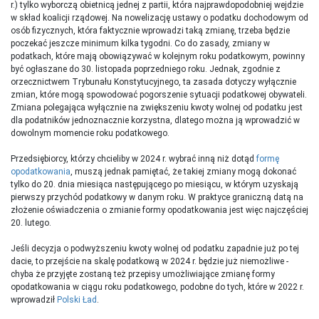
r.) tylko wyborczą obietnicą jednej z partii, która najprawdopodobniej wejdzie
w skład koalicji rządowej. Na nowelizację ustawy o podatku dochodowym od
osób fizycznych, która faktycznie wprowadzi taką zmianę, trzeba będzie
poczekać jeszcze minimum kilka tygodni. Co do zasady, zmiany w
podatkach, które mają obowiązywać w kolejnym roku podatkowym, powinny
być ogłaszane do 30. listopada poprzedniego roku. Jednak, zgodnie z
orzecznictwem Trybunału Konstytucyjnego, ta zasada dotyczy wyłącznie
zmian, które mogą spowodować pogorszenie sytuacji podatkowej obywateli.
Zmiana polegająca wyłącznie na zwiększeniu kwoty wolnej od podatku jest
dla podatników jednoznacznie korzystna, dlatego można ją wprowadzić w
dowolnym momencie roku podatkowego.
Przedsiębiorcy, którzy chcieliby w 2024 r. wybrać inną niż dotąd
formę
opodatkowania
, muszą jednak pamiętać, że takiej zmiany mogą dokonać
tylko do 20. dnia miesiąca następującego po miesiącu, w którym uzyskają
pierwszy przychód podatkowy w danym roku. W praktyce graniczną datą na
złożenie oświadczenia o zmianie formy opodatkowania jest więc najczęściej
20. lutego.
Jeśli decyzja o podwyższeniu kwoty wolnej od podatku zapadnie już po tej
dacie, to przejście na skalę podatkową w 2024 r. będzie już niemożliwe -
chyba że przyjęte zostaną też przepisy umożliwiające zmianę formy
opodatkowania w ciągu roku podatkowego, podobne do tych, które w 2022 r.
wprowadził
Polski Ład
.