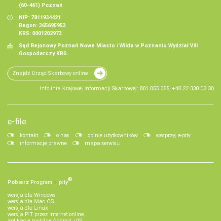
(60-461) Poznań
NIP: 7811934421
Regon: 365695953
KRS: 0001202973
Sąd Rejonowy Poznań Nowe Miasto i Wilda w Poznaniu Wydział VIII
Gospodarczy KRS.
Znajdź Urząd Skarbowy online
Infolinia Krajowej Informacji Skarbowej: 801 055 055, +48 22 330 03 30
e-file
kontakt
o nas
opinie użytkowników
wesprzyj e-pity
informacje prawne
mapa serwisu
®
Pobierz
Program
e‑
pity
wersja dla Windows
wersja dla Mac OS
wersja dla Linux
wersja PIT przez internet online
aplikacje mobilne Android, iOS