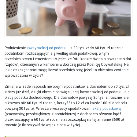
Podniesienie
kwoty wolnej od podatku
- z 30 tys. zł do 60 tys. zł rocznie -
podatnikom rozliczających się według skali podatkowej, w tym
przedsiębiorcom i emerytom, to jeden ze “stu konkretów na pierwsze sto dni
rządów”, obiecanych w kampanii wyborczej przez Koalicję Obywatelską. Na
jakie oszczędności mogą liczyć przedsiębiorcy, jeżeli ta obietnica zostanie
wprowadzona w życie?
Zmiana w żaden sposób nie obejmie podatników z dochodem do 30 tys. zł,
którzy już dziś, dzięki obecnie obowiązującej kwocie wolnej od podatku, nie
płacą podatku dochodowego. Dla dochodów powyżej 30 tys. zł rocznie, ale
niższych niż 60 tys. zł rocznie, korzyść to 12 zł za każde 100 zł dochodu
powyżej 30 tys. zł. Wreszcie wszyscy opodatkowani
skalą podatkową
(pracownicy, przedsiębiorcy, zleceniobiorcy) z dochodem równym bądź
przekraczającym 60 tys. zł rocznie zaoszczędzą na tej zmianie 3600 zł
rocznie (o ile oczywiście wejdzie ona w życie).