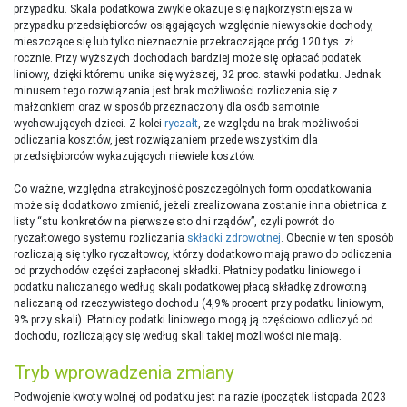
przypadku. Skala podatkowa zwykle okazuje się najkorzystniejsza w
przypadku przedsiębiorców osiągających względnie niewysokie dochody,
mieszczące się lub tylko nieznacznie przekraczające próg 120 tys. zł
rocznie. Przy wyższych dochodach bardziej może się opłacać podatek
liniowy, dzięki któremu unika się wyższej, 32 proc. stawki podatku. Jednak
minusem tego rozwiązania jest brak możliwości rozliczenia się z
małżonkiem oraz w sposób przeznaczony dla osób samotnie
wychowujących dzieci. Z kolei
ryczałt
, ze względu na brak możliwości
odliczania kosztów, jest rozwiązaniem przede wszystkim dla
przedsiębiorców wykazujących niewiele kosztów.
Co ważne, względna atrakcyjność poszczególnych form opodatkowania
może się dodatkowo zmienić, jeżeli zrealizowana zostanie inna obietnica z
listy “stu konkretów na pierwsze sto dni rządów”, czyli powrót do
ryczałtowego systemu rozliczania
składki zdrowotnej
. Obecnie w ten sposób
rozliczają się tylko ryczałtowcy, którzy dodatkowo mają prawo do odliczenia
od przychodów części zapłaconej składki. Płatnicy podatku liniowego i
podatku naliczanego według skali podatkowej płacą składkę zdrowotną
naliczaną od rzeczywistego dochodu (4,9% procent przy podatku liniowym,
9% przy skali). Płatnicy podatki liniowego mogą ją częściowo odliczyć od
dochodu, rozliczający się według skali takiej możliwości nie mają.
Tryb wprowadzenia zmiany
Podwojenie kwoty wolnej od podatku jest na razie (początek listopada 2023