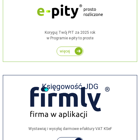
Koryguj Twój PIT za 2025 rok
w Programie e-pity to proste
więcej
Księgowość JDG
Wystawiaj i wysyłaj darmowe e‑faktury VAT KSeF