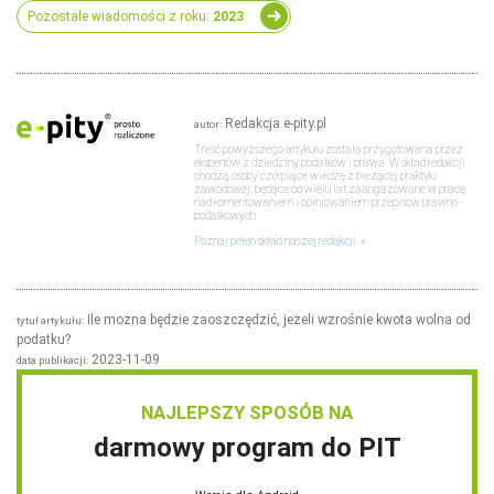
Pozostałe wiadomości z roku:
2023
Redakcja e-pity.pl
autor:
Treść powyższego artykułu została przygotowana przez
ekspertów z dziedziny podatków i prawa. W skład redakcji
chodzą osoby czerpiące wiedzę z bieżącej praktyki
zawodowej, będące od wielu lat zaangażowane w pracę
nad komentowaniem i opiniowaniem przepisów prawno -
podatkowych.
Poznaj pełen skład naszej redakcji.
Ile można będzie zaoszczędzić, jeżeli wzrośnie kwota wolna od
tytuł artykułu:
podatku?
2023-11-09
data publikacji:
NAJLEPSZY SPOSÓB NA
darmowy program do PIT