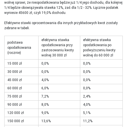
wolnej sprawi, że nieopodatkowana będzie już 1/4 jego dochodu, dla kolejnej
1/4 będzie obowiązywała stawka 12%, zaś dla 1/2 - 32%. Łącznie podatek
wyniesie 45600 zł, czyli 19,0% dochodu.
Efektywne stawki oprocentowania dla innych przykładowych kwot zostały
zebrane w tabeli.
efektywna stawka
efektywna stawka
podstawa
opodatkowania przy
opodatkowania po
opodatkowania
zastosowaniu kwoty
podwyższeniu kwoty
(rocznie)
wolnej 30 000 zł
wolnej do 60 000 zł
15 000 zł
0,0%
0,0%
30 000 zł
0,0%
0,0%
45 000 zł
4,0%
0,0%
60 000 zł
6,0%
0,0%
75 000 zł
7,2%
2,4%
90 000 zł
8,0%
4,0%
120 000 zł
9,0%
5,1%
150 000 zł
13,6%
11,2%