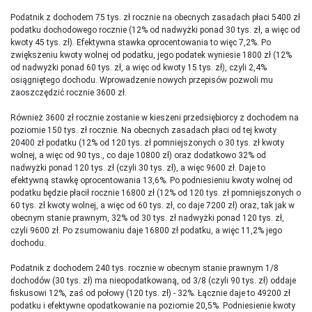
Podatnik z dochodem 75 tys. zł rocznie na obecnych zasadach płaci 5400 zł
podatku dochodowego rocznie (12% od nadwyżki ponad 30 tys. zł, a więc od
kwoty 45 tys. zł). Efektywna stawka oprocentowania to więc 7,2%. Po
zwiększeniu kwoty wolnej od podatku, jego podatek wyniesie 1800 zł (12%
od nadwyżki ponad 60 tys. zł, a więc od kwoty 15 tys. zł), czyli 2,4%
osiągniętego dochodu. Wprowadzenie nowych przepisów pozwoli mu
zaoszczędzić rocznie 3600 zł.
Również 3600 zł rocznie zostanie w kieszeni przedsiębiorcy z dochodem na
poziomie 150 tys. zł rocznie. Na obecnych zasadach płaci od tej kwoty
20400 zł podatku (12% od 120 tys. zł pomniejszonych o 30 tys. zł kwoty
wolnej, a więc od 90 tys., co daje 10800 zł) oraz dodatkowo 32% od
nadwyżki ponad 120 tys. zł (czyli 30 tys. zł), a więc 9600 zł. Daje to
efektywną stawkę oprocentowania 13,6%. Po podniesieniu kwoty wolnej od
podatku będzie płacił rocznie 16800 zł (12% od 120 tys. zł pomniejszonych o
60 tys. zł kwoty wolnej, a więc od 60 tys. zł, co daje 7200 zł) oraz, tak jak w
obecnym stanie prawnym, 32% od 30 tys. zł nadwyżki ponad 120 tys. zł,
czyli 9600 zł. Po zsumowaniu daje 16800 zł podatku, a więc 11,2% jego
dochodu.
Podatnik z dochodem 240 tys. rocznie w obecnym stanie prawnym 1/8
dochodów (30 tys. zł) ma nieopodatkowaną, od 3/8 (czyli 90 tys. zł) oddaje
fiskusowi 12%, zaś od połowy (120 tys. zł) - 32%. Łącznie daje to 49200 zł
podatku i efektywne opodatkowanie na poziomie 20,5%. Podniesienie kwoty