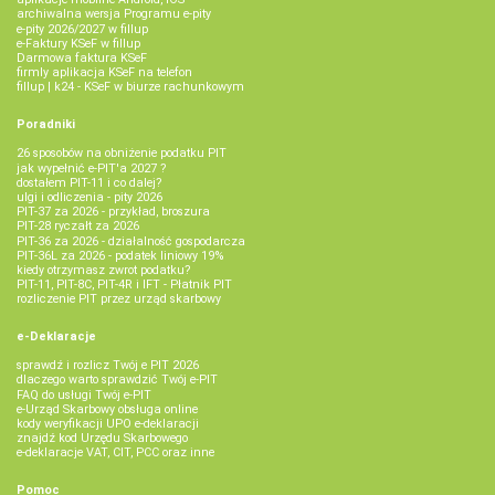
archiwalna wersja Programu e-pity
e-pity 2026/2027 w fillup
e‑Faktury KSeF w fillup
Darmowa faktura KSeF
firmly aplikacja KSeF na telefon
fillup | k24 - KSeF w biurze rachunkowym
Poradniki
26 sposobów na obniżenie podatku PIT
jak wypełnić e-PIT'a 2027 ?
dostałem PIT-11 i co dalej?
ulgi i odliczenia - pity 2026
PIT-37 za 2026 - przykład, broszura
PIT-28 ryczałt za 2026
PIT-36 za 2026 - działalność gospodarcza
PIT-36L za 2026 - podatek liniowy 19%
kiedy otrzymasz zwrot podatku?
PIT-11, PIT-8C, PIT-4R i IFT - Płatnik PIT
rozliczenie PIT przez urząd skarbowy
e-Deklaracje
sprawdź i rozlicz Twój e PIT 2026
dlaczego warto sprawdzić Twój e-PIT
FAQ do usługi Twój e-PIT
e-Urząd Skarbowy obsługa online
kody weryfikacji UPO e-deklaracji
znajdź kod Urzędu Skarbowego
e-deklaracje VAT, CIT, PCC oraz inne
Pomoc