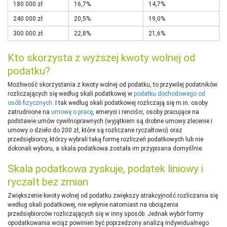
180 000 zł
16,7%
14,7%
240 000 zł
20,5%
19,0%
300 000 zł
22,8%
21,6%
Kto skorzysta z wyższej kwoty wolnej od
podatku?
Możliwość skorzystania z kwoty wolnej od podatku, to przywilej podatników
rozliczających się według skali podatkowej w
podatku dochodowego od
osób fizycznych
. I tak według skali podatkowej rozliczają się m.in. osoby
zatrudnione na
umowę o pracę
, emeryci i renciści, osoby pracujące na
podstawie umów cywilnoprawnych (wyjątkiem są drobne umowy zlecenie i
umowy o dzieło do 200 zł, które są rozliczane ryczałtowo) oraz
przedsiębiorcy, którzy wybrali taką formę rozliczeń podatkowych lub nie
dokonali wyboru, a skala podatkowa została im przypisana domyślnie.
Skala podatkowa zyskuje, podatek liniowy i
ryczałt bez zmian
Zwiększenie kwoty wolnej od podatku zwiększy atrakcyjność rozliczania się
według skali podatkowej, nie wpłynie natomiast na obciążenia
przedsiębiorców rozliczających się w inny sposób. Jednak wybór formy
opodatkowania wciąż powinien być poprzedzony analizą indywidualnego