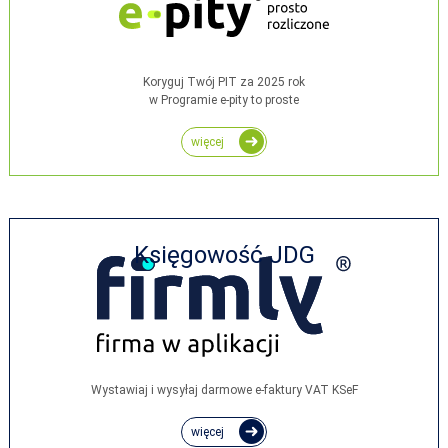
Koryguj Twój PIT za 2025 rok
w Programie e-pity to proste
więcej
Księgowość JDG
Wystawiaj i wysyłaj darmowe e‑faktury VAT KSeF
więcej