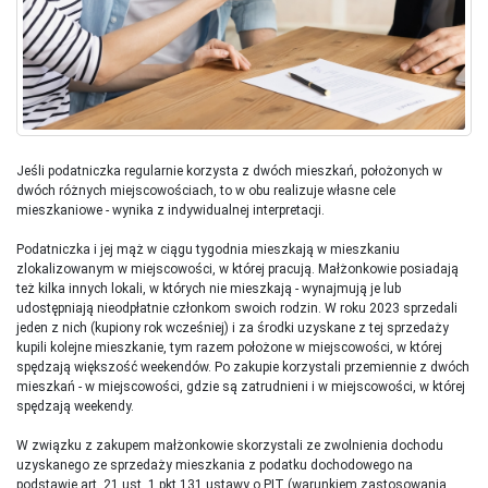
Jeśli podatniczka regularnie korzysta z dwóch mieszkań, położonych w
dwóch różnych miejscowościach, to w obu realizuje własne cele
mieszkaniowe - wynika z indywidualnej interpretacji.
Podatniczka i jej mąż w ciągu tygodnia mieszkają w mieszkaniu
zlokalizowanym w miejscowości, w której pracują. Małżonkowie posiadają
też kilka innych lokali, w których nie mieszkają - wynajmują je lub
udostępniają nieodpłatnie członkom swoich rodzin. W roku 2023 sprzedali
jeden z nich (kupiony rok wcześniej) i za środki uzyskane z tej sprzedaży
kupili kolejne mieszkanie, tym razem położone w miejscowości, w której
spędzają większość weekendów. Po zakupie korzystali przemiennie z dwóch
mieszkań - w miejscowości, gdzie są zatrudnieni i w miejscowości, w której
spędzają weekendy.
W związku z zakupem małżonkowie skorzystali ze zwolnienia dochodu
uzyskanego ze sprzedaży mieszkania z podatku dochodowego na
podstawie art. 21 ust. 1 pkt 131 ustawy o PIT (warunkiem zastosowania