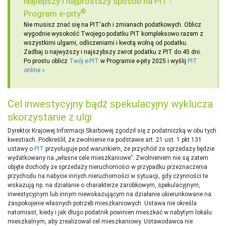
Najlepszy i najprostszy sposób na PIT -
®
Program e-pity
Nie musisz znać się na PIT'ach i zmianach podatkowych. Oblicz
wygodnie wysokość Twojego podatku PIT kompleksowo razem z
wszystkimi ulgami, odliczeniami i kwotą wolną od podatku.
Zadbaj o najwyższy i najszybszy zwrot podatku z PIT do 45 dni.
Po prostu oblicz
Twój e-PIT
w Programie e-pity 2025 i wyślij
PIT
online
Cel inwestycyjny bądź spekulacyjny wyklucza
skorzystanie z ulgi
Dyrektor Krajowej Informacji Skarbowej zgodził się z podatniczką w obu tych
kwestiach. Podkreślił, że zwolnienie na podstawie art. 21 ust. 1 pkt 131
ustawy o
PIT
przysługuje pod warunkiem, że przychód ze sprzedaży będzie
wydatkowany na „własne cele mieszkaniowe”. Zwolnieniem nie są zatem
objęte dochody ze sprzedaży nieruchomości w przypadku przeznaczenia
przychodu na nabycie innych nieruchomości w sytuacji, gdy czynności te
wskazują np. na działanie o charakterze zarobkowym, spekulacyjnym,
inwestycyjnym lub innym niewskazującym na działanie ukierunkowane na
zaspokojenie własnych potrzeb mieszkaniowych. Ustawa nie określa
natomiast, kiedy i jak długo podatnik powinien mieszkać w nabytym lokalu
mieszkalnym, aby zrealizował cel mieszkaniowy. Ustawodawca nie