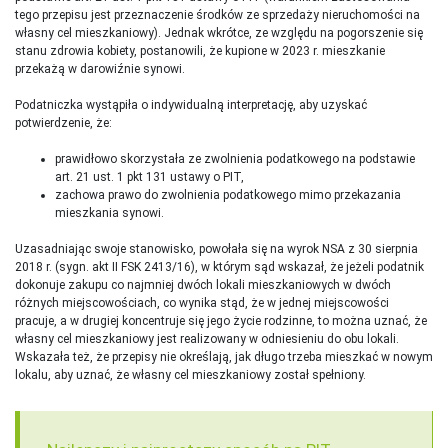
tego przepisu jest przeznaczenie środków ze sprzedaży nieruchomości na
własny cel mieszkaniowy). Jednak wkrótce, ze względu na pogorszenie się
stanu zdrowia kobiety, postanowili, że kupione w 2023 r. mieszkanie
przekażą w darowiźnie synowi.
Podatniczka wystąpiła o indywidualną interpretację, aby uzyskać
potwierdzenie, że:
prawidłowo skorzystała ze zwolnienia podatkowego na podstawie
art. 21 ust. 1 pkt 131 ustawy o PIT,
zachowa prawo do zwolnienia podatkowego mimo przekazania
mieszkania synowi.
Uzasadniając swoje stanowisko, powołała się na wyrok NSA z 30 sierpnia
2018 r. (sygn. akt II FSK 2413/16), w którym sąd wskazał, że jeżeli podatnik
dokonuje zakupu co najmniej dwóch lokali mieszkaniowych w dwóch
różnych miejscowościach, co wynika stąd, że w jednej miejscowości
pracuje, a w drugiej koncentruje się jego życie rodzinne, to można uznać, że
własny cel mieszkaniowy jest realizowany w odniesieniu do obu lokali.
Wskazała też, że przepisy nie określają, jak długo trzeba mieszkać w nowym
lokalu, aby uznać, że własny cel mieszkaniowy został spełniony.