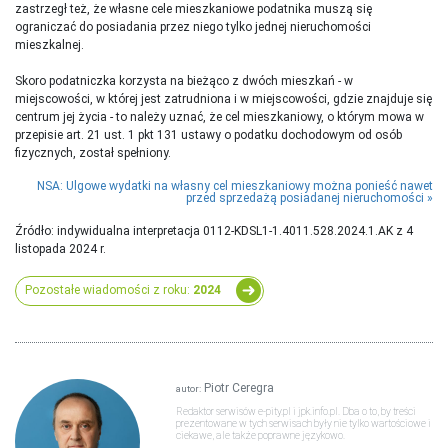
zastrzegł też, że własne cele mieszkaniowe podatnika muszą się
ograniczać do posiadania przez niego tylko jednej nieruchomości
mieszkalnej.
Skoro podatniczka korzysta na bieżąco z dwóch mieszkań - w
miejscowości, w której jest zatrudniona i w miejscowości, gdzie znajduje się
centrum jej życia - to należy uznać, że cel mieszkaniowy, o którym mowa w
przepisie art. 21 ust. 1 pkt 131 ustawy o podatku dochodowym od osób
fizycznych, został spełniony.
NSA: Ulgowe wydatki na własny cel mieszkaniowy można ponieść nawet
przed sprzedażą posiadanej nieruchomości
Źródło: indywidualna interpretacja 0112-KDSL1-1.4011.528.2024.1.AK z 4
listopada 2024 r.
Pozostałe wiadomości z roku:
2024
Piotr Ceregra
autor:
Redaktor serwisów e-pity.pl i jpk.info.pl. Dba o to, by treści
prezentowane w tych serwisach były nie tylko wartościowe i
ciekawe, ale także poprawne językowo.