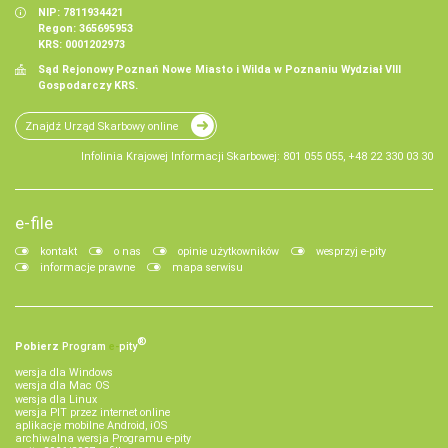
NIP: 7811934421
Regon: 365695953
KRS: 0001202973
Sąd Rejonowy Poznań Nowe Miasto i Wilda w Poznaniu Wydział VIII
Gospodarczy KRS.
Znajdź Urząd Skarbowy online
Infolinia Krajowej Informacji Skarbowej: 801 055 055, +48 22 330 03 30
e-file
kontakt
o nas
opinie użytkowników
wesprzyj e-pity
informacje prawne
mapa serwisu
®
Pobierz
Program
e‑
pity
wersja dla Windows
wersja dla Mac OS
wersja dla Linux
wersja PIT przez internet online
aplikacje mobilne Android, iOS
archiwalna wersja Programu e-pity