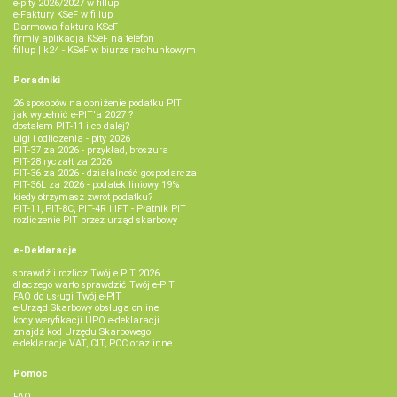
e-pity 2026/2027 w fillup
e‑Faktury KSeF w fillup
Darmowa faktura KSeF
firmly aplikacja KSeF na telefon
fillup | k24 - KSeF w biurze rachunkowym
Poradniki
26 sposobów na obniżenie podatku PIT
jak wypełnić e-PIT'a 2027 ?
dostałem PIT-11 i co dalej?
ulgi i odliczenia - pity 2026
PIT-37 za 2026 - przykład, broszura
PIT-28 ryczałt za 2026
PIT-36 za 2026 - działalność gospodarcza
PIT-36L za 2026 - podatek liniowy 19%
kiedy otrzymasz zwrot podatku?
PIT-11, PIT-8C, PIT-4R i IFT - Płatnik PIT
rozliczenie PIT przez urząd skarbowy
e-Deklaracje
sprawdź i rozlicz Twój e PIT 2026
dlaczego warto sprawdzić Twój e-PIT
FAQ do usługi Twój e-PIT
e-Urząd Skarbowy obsługa online
kody weryfikacji UPO e-deklaracji
znajdź kod Urzędu Skarbowego
e-deklaracje VAT, CIT, PCC oraz inne
Pomoc
FAQ