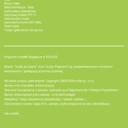
filmy Video
dokumentacja - help
kalkulatory podatkowe
darmowy e-book PIT-11
aktualności e-pity
dane techniczne API, XML
Dysk e-pity
Twoje zgłoszenie lub opinia
Program e-pity® Najlepsze w POLSCE.
Marki: "e-pity po prostu" oraz "e-pity Program" są zarejestrowanymi znakami
towarowymi i podlegają ochronie prawnej.
Wszelkie prawa zastrzeżone. Copyright 2009-2026
e-file sp. z o.o.
Serwis ma charakter informacyjny.
Warunki korzystania z serwisu zawarte są w
Regulaminie
i
Polityce Prywatności
.
Serwis wykorzystuje
pliki cookies i inne technologie
.
Modyfikuj Twoje ustawienia prywatności i plików cookies »
Zastrzeżone nazwy i loga firm, zostały użyte wyłącznie w celu identyfikacji.
site credits