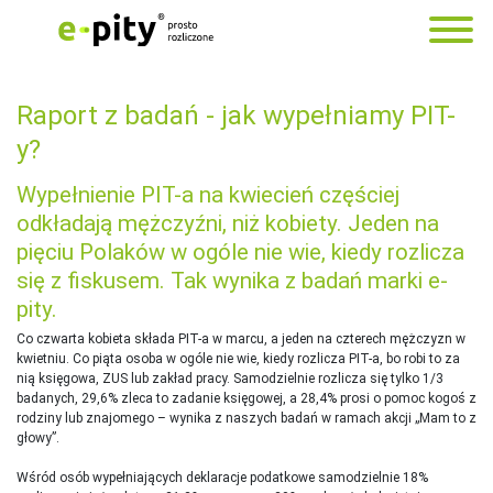
Raport z badań - jak wypełniamy PIT-
y?
Wypełnienie PIT-a na kwiecień częściej
odkładają mężczyźni, niż kobiety. Jeden na
pięciu Polaków w ogóle nie wie, kiedy rozlicza
się z fiskusem. Tak wynika z badań marki e-
pity.
Co czwarta kobieta składa PIT-a w marcu, a jeden na czterech mężczyzn w
kwietniu. Co piąta osoba w ogóle nie wie, kiedy rozlicza PIT-a, bo robi to za
nią księgowa, ZUS lub zakład pracy. Samodzielnie rozlicza się tylko 1/3
badanych, 29,6% zleca to zadanie księgowej, a 28,4% prosi o pomoc kogoś z
rodziny lub znajomego – wynika z naszych badań w ramach akcji „Mam to z
głowy”.
Wśród osób wypełniających deklaracje podatkowe samodzielnie 18%