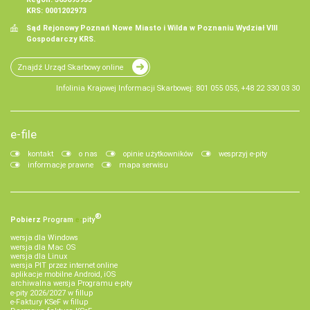
KRS: 0001202973
Sąd Rejonowy Poznań Nowe Miasto i Wilda w Poznaniu Wydział VIII
Gospodarczy KRS.
Znajdź Urząd Skarbowy online
Infolinia Krajowej Informacji Skarbowej: 801 055 055, +48 22 330 03 30
e-file
kontakt
o nas
opinie użytkowników
wesprzyj e-pity
informacje prawne
mapa serwisu
®
Pobierz
Program
e‑
pity
wersja dla Windows
wersja dla Mac OS
wersja dla Linux
wersja PIT przez internet online
aplikacje mobilne Android, iOS
archiwalna wersja Programu e-pity
e-pity 2026/2027 w fillup
e‑Faktury KSeF w fillup