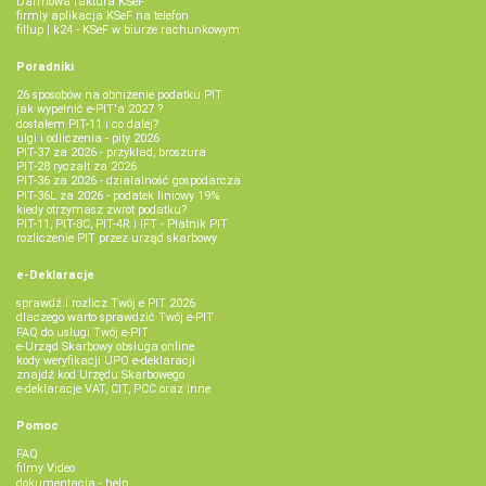
Darmowa faktura KSeF
firmly aplikacja KSeF na telefon
fillup | k24 - KSeF w biurze rachunkowym
Poradniki
26 sposobów na obniżenie podatku PIT
jak wypełnić e-PIT'a 2027 ?
dostałem PIT-11 i co dalej?
ulgi i odliczenia - pity 2026
PIT-37 za 2026 - przykład, broszura
PIT-28 ryczałt za 2026
PIT-36 za 2026 - działalność gospodarcza
PIT-36L za 2026 - podatek liniowy 19%
kiedy otrzymasz zwrot podatku?
PIT-11, PIT-8C, PIT-4R i IFT - Płatnik PIT
rozliczenie PIT przez urząd skarbowy
e-Deklaracje
sprawdź i rozlicz Twój e PIT 2026
dlaczego warto sprawdzić Twój e-PIT
FAQ do usługi Twój e-PIT
e-Urząd Skarbowy obsługa online
kody weryfikacji UPO e-deklaracji
znajdź kod Urzędu Skarbowego
e-deklaracje VAT, CIT, PCC oraz inne
Pomoc
FAQ
filmy Video
dokumentacja - help