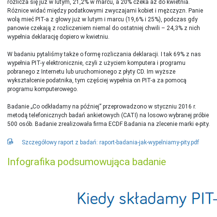
rozlicza się już w lutym, 21,2% w marcu, a 20% czeka aż do kwietnia.
Różnice widać między podatkowymi zwyczajami kobiet i mężczyzn. Panie
wolą mieć PIT-a z głowy już w lutym i marcu (19,6% i 25%), podczas gdy
panowie czekają z rozliczeniem niemal do ostatniej chwili – 24,3% z nich
wypełnia deklarację dopiero w kwietniu.
W badaniu pytaliśmy także o formę rozliczania deklaracji. I tak 69% z nas
wypełnia PIT-y elektronicznie, czyli z użyciem komputera i programu
pobranego z Internetu lub uruchomionego z płyty CD. Im wyższe
wykształcenie podatnika, tym częściej wypełnia on PIT-a za pomocą
programu komputerowego.
Badanie „Co odkładamy na później” przeprowadzono w styczniu 2016 r.
metodą telefonicznych badań ankietowych (CATI) na losowo wybranej próbie
500 osób. Badanie zrealizowała firma ECDF Badania na zlecenie marki e-pity.
Szczegółowy raport z badań: raport-badania-jak-wypelniamy-pity.pdf
Infografika podsumowująca badanie