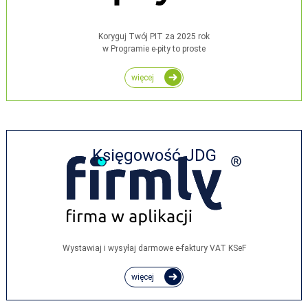
Koryguj Twój PIT za 2025 rok
w Programie e-pity to proste
więcej
Księgowość JDG
Wystawiaj i wysyłaj darmowe e‑faktury VAT KSeF
więcej