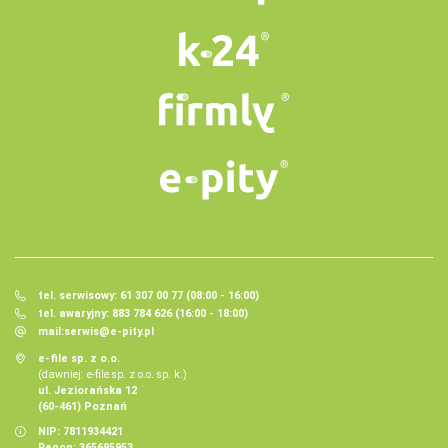
tel. serwisowy: 61 307 00 77 (08:00 - 16:00)
tel. awaryjny: 883 784 626 (16:00 - 18:00)
mail:
serwis@e-pity.pl
e-file sp. z o.o.
(dawniej: e-file sp. z o.o. sp. k.)
ul. Jeziorańska 12
(60-461) Poznań
NIP: 7811934421
Regon: 365695953