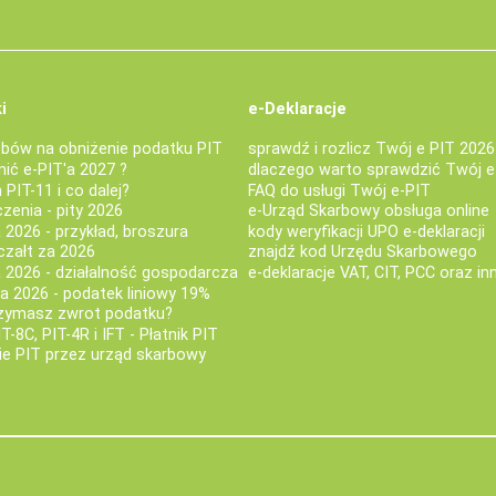
i
e-Deklaracje
bów na obniżenie podatku PIT
sprawdź i rozlicz Twój e PIT 2026
nić e-PIT'a 2027 ?
dlaczego warto sprawdzić Twój e
PIT-11 i co dalej?
FAQ do usługi Twój e-PIT
iczenia - pity 2026
e-Urząd Skarbowy obsługa online
 2026 - przykład, broszura
kody weryfikacji UPO e-deklaracji
czałt za 2026
znajdź kod Urzędu Skarbowego
a 2026 - działalność gospodarcza
e-deklaracje VAT, CIT, PCC oraz in
za 2026 - podatek liniowy 19%
rzymasz zwrot podatku?
IT-8C, PIT-4R i IFT - Płatnik PIT
nie PIT przez urząd skarbowy