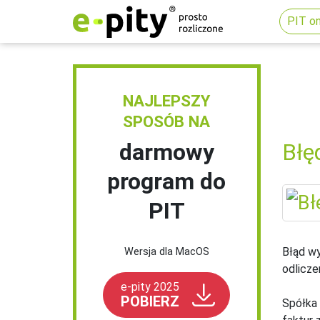
PIT on
NAJLEPSZY
SPOSÓB NA
darmowy
Błę
program do
PIT
Błąd wy
Wersja dla MacOS
odlicze
e-pity 2025
POBIERZ
Spółka 