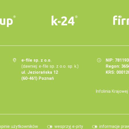
e-file sp. z o.o.
NIP: 78119
(dawniej: e-file sp. z o.o. sp. k.)
Regon: 365
ul. Jeziorańska 12
KRS: 00012
(60-461) Poznań
Infolinia Krajowe
opinie użytkowników
wesprzyj e-pity
informacje pra