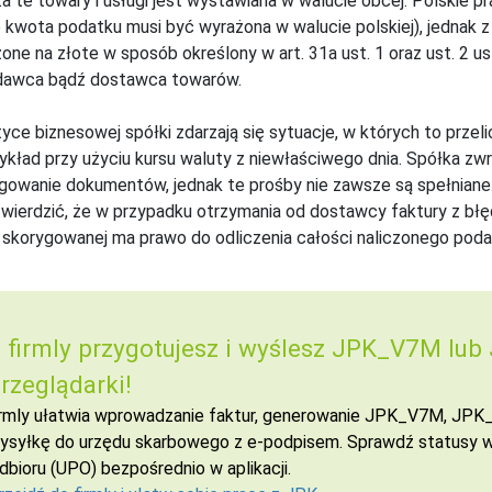
za te towary i usługi jest wystawiana w walucie obcej. Polski
e kwota podatku musi być wyrażona w walucie polskiej), jednak
zone na złote w sposób określony w art. 31a ust. 1 oraz ust. 2 
dawca bądź dostawca towarów.
yce biznesowej spółki zdarzają się sytuacje, w których to przel
zykład przy użyciu kursu waluty z niewłaściwego dnia. Spółka 
gowanie dokumentów, jednak te prośby nie zawsze są spełniane. 
wierdzić, że w przypadku otrzymania od dostawcy faktury z błę
 skorygowanej ma prawo do odliczenia całości naliczonego pod
 firmly przygotujesz i wyślesz JPK_V7M lub
rzeglądarki!
irmly ułatwia wprowadzanie faktur, generowanie JPK_V7M, JPK_V
ysyłkę do urzędu skarbowego z e-podpisem. Sprawdź statusy wy
dbioru (UPO) bezpośrednio w aplikacji.