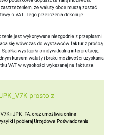
e prawo podatkowe dopuszcza taką możliwość
 z zastrzeżeniem, że waluty obce muszą zostać
ustawy o VAT. Tego przeliczenia dokonuje
iczenie jest wykonywane niezgodnie z przepisami
zwraca się wówczas do wystawców faktur z prośbą
Spółka wystąpiła o indywidualną interpretację,
dnym kursem waluty i braku możliwości uzyskania
atku VAT w wysokości wykazanej na fakturze.
 JPK_V7K prosto z
7K i JPK_FA, oraz umożliwia online
syłki i pobieraj Urzędowe Poświadczenia