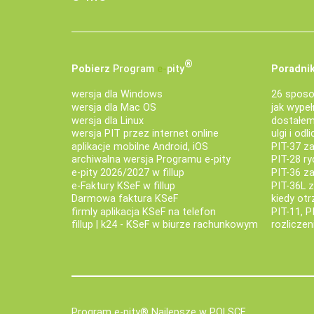
®
Pobierz
Program
e‑
pity
Poradnik
wersja dla Windows
26 sposo
wersja dla Mac OS
jak wypeł
wersja dla Linux
dostałem 
wersja PIT przez internet online
ulgi i odl
aplikacje mobilne Android, iOS
PIT-37 za
archiwalna wersja Programu e-pity
PIT-28 ry
e-pity 2026/2027 w fillup
PIT-36 z
e‑Faktury KSeF w fillup
PIT-36L 
Darmowa faktura KSeF
kiedy ot
firmly aplikacja KSeF na telefon
PIT-11, P
fillup | k24 - KSeF w biurze rachunkowym
rozlicze
Program e-pity® Najlepsze w POLSCE.