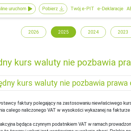
line uruchom
Pobierz
Twój e-PIT
e-Deklaracje
A
2026
2025
2024
2023
dny kurs waluty nie pozbawia pr
stawcy faktury polegający na zastosowaniu niewłaściwego ku
nia całego naliczonego VAT w wysokości wykazanej na fakturze - 
akcyjna będąca czynnym podatnikiem VAT w ramach prowadzonej 