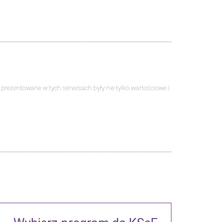
ści prezentowane w tych serwisach były nie tylko wartościowe i