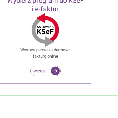
Wybierz program do KSeF
i e-faktur
Wystaw pierwszą darmową
fakturę online
więcej