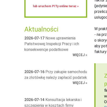
faktur 
(jedyni
lub uruchom PITy online teraz »
przelic
usługo
Aktualności
W prakt
- na pr
2026-07-17
Nowe uprawnienia
o skory
Państwowej Inspekcji Pracy i ich
aby pot
konsekwencje podatkowe
faktury
WIĘCEJ »
2026-07-16
Przy zakupie samochodu
Z
za złotówkę należy zapłacić podatek
p
WIĘCEJ »
f
w
2026-07-14
Konsultacja lekarska i
O
szczepienia w kosztach firmy