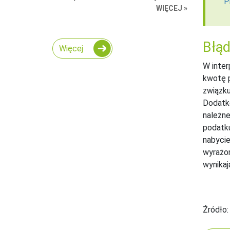
P
WIĘCEJ »
Błąd
Więcej
W inter
kwotę p
związku
Dodatko
należne
podatku
nabycie
wyrażon
wynikaj
Źródło: