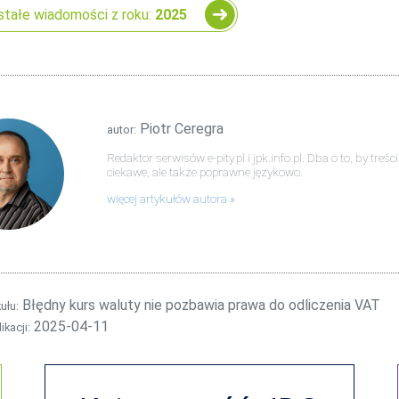
tałe wiadomości z roku:
2025
Piotr Ceregra
autor:
Redaktor serwisów e-pity.pl i jpk.info.pl. Dba o to, by tre
ciekawe, ale także poprawne językowo.
więcej artykułów autora
Błędny kurs waluty nie pozbawia prawa do odliczenia VAT
kułu:
2025-04-11
ikacji: