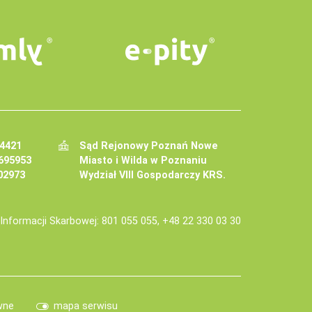
34421
Sąd Rejonowy Poznań Nowe
695953
Miasto i Wilda w Poznaniu
02973
Wydział VIII Gospodarczy KRS.
j Informacji Skarbowej: 801 055 055, +48 22 330 03 30
wne
mapa serwisu