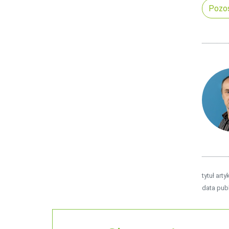
Pozos
tytuł arty
data publ