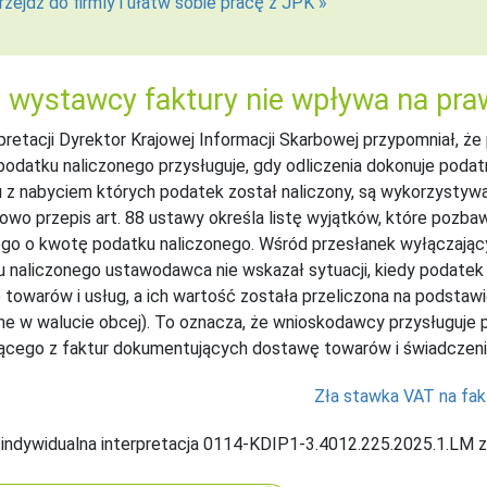
rzejdź do firmly i ułatw sobie pracę z JPK »
 wystawcy faktury nie wpływa na pra
pretacji Dyrektor Krajowej Informacji Skarbowej przypomniał, ż
odatku naliczonego przysługuje, gdy odliczenia dokonuje podatn
 z nabyciem których podatek został naliczony, są wykorzysty
wo przepis art. 88 ustawy określa listę wyjątków, które pozba
go o kwotę podatku naliczonego. Wśród przesłanek wyłączając
 naliczonego ustawodawca nie wskazał sytuacji, kiedy podatek
 towarów i usług, a ich wartość została przeliczona na podsta
e w walucie obcej). To oznacza, że wnioskodawcy przysługuje 
ącego z faktur dokumentujących dostawę towarów i świadczenie 
Zła stawka VAT na fak
 indywidualna interpretacja 0114-KDIP1-3.4012.225.2025.1.LM z 