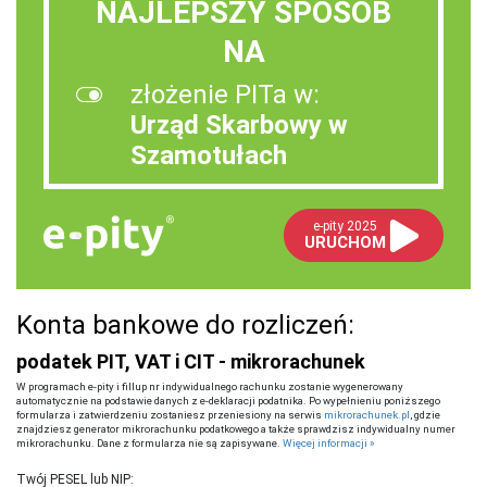
NAJLEPSZY SPOSÓB
NA
złożenie PITa w:
Urząd Skarbowy w
Szamotułach
e-pity 2025
URUCHOM
Konta bankowe do rozliczeń:
podatek PIT, VAT i CIT - mikrorachunek
W programach e-pity i fillup nr indywidualnego rachunku zostanie wygenerowany
automatycznie na podstawie danych z e-deklaracji podatnika. Po wypełnieniu poniższego
formularza i zatwierdzeniu zostaniesz przeniesiony na serwis
mikrorachunek.pl
, gdzie
znajdziesz generator mikrorachunku podatkowego a także sprawdzisz indywidualny numer
mikrorachunku. Dane z formularza nie są zapisywane.
Więcej informacji »
Twój PESEL lub NIP: