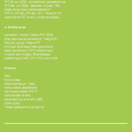
PIT-36 za 2026 - działalność gospodarcza
PIT-36L za 2026 - podatek liniowy 19%
kiedy otrzymasz zwrot podatku?
PIT-11, PIT-8C, PIT-4R i IFT - Płatnik PIT
rozliczenie PIT przez urząd skarbowy
e-Deklaracje
sprawdź i rozlicz Twój e PIT 2026
dlaczego warto sprawdzić Twój e-PIT
FAQ do usługi Twój e-PIT
e-Urząd Skarbowy obsługa online
kody weryfikacji UPO e-deklaracji
znajdź kod Urzędu Skarbowego
e-deklaracje VAT, CIT, PCC oraz inne
Pomoc
FAQ
filmy Video
dokumentacja - help
kalkulatory podatkowe
darmowy e-book PIT-11
aktualności e-pity
dane techniczne API, XML
Dysk e-pity
Twoje zgłoszenie lub opinia