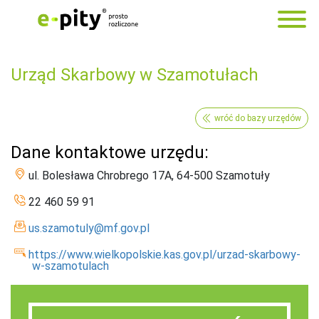
Urząd Skarbowy w Szamotułach
wróć do bazy urzędów
Dane kontaktowe urzędu:
ul. Bolesława Chrobrego 17A, 64-500 Szamotuły
22 460 59 91
us.szamotuly@mf.gov.pl
https://www.wielkopolskie.kas.gov.pl/urzad-skarbowy-
w-szamotulach