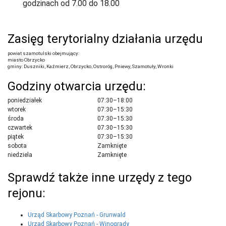
godzinach od 7.00 do 18.00
Zasięg terytorialny działania urzędu
powiat szamotulski obejmujący:
miasto Obrzycko
gminy: Duszniki, Kaźmierz, Obrzycko, Ostroróg, Pniewy, Szamotuły, Wronki
Godziny otwarcia urzędu:
poniedziałek
07:30–18:00
wtorek
07:30–15:30
środa
07:30–15:30
czwartek
07:30–15:30
piątek
07:30–15:30
sobota
Zamknięte
niedziela
Zamknięte
Sprawdź także inne urzędy z tego
rejonu:
Urząd Skarbowy Poznań - Grunwald
Urząd Skarbowy Poznań - Winogrady