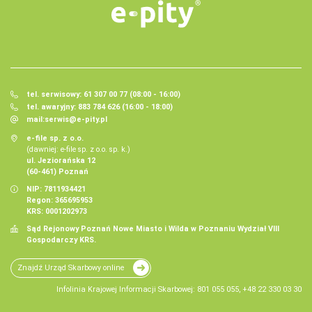
tel. serwisowy: 61 307 00 77 (08:00 - 16:00)
tel. awaryjny: 883 784 626 (16:00 - 18:00)
mail:
serwis@e-pity.pl
e-file sp. z o.o.
(dawniej: e-file sp. z o.o. sp. k.)
ul. Jeziorańska 12
(60-461) Poznań
NIP: 7811934421
Regon: 365695953
KRS: 0001202973
Sąd Rejonowy Poznań Nowe Miasto i Wilda w Poznaniu Wydział VIII
Gospodarczy KRS.
Znajdź Urząd Skarbowy online
Infolinia Krajowej Informacji Skarbowej: 801 055 055, +48 22 330 03 30