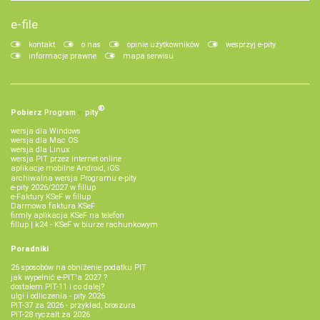
e-file
kontakt
o nas
opinie użytkowników
wesprzyj e-pity
informacje prawne
mapa serwisu
®
Pobierz
Program
e‑
pity
wersja dla Windows
wersja dla Mac OS
wersja dla Linux
wersja PIT przez internet online
aplikacje mobilne Android, iOS
archiwalna wersja Programu e-pity
e-pity 2026/2027 w fillup
e‑Faktury KSeF w fillup
Darmowa faktura KSeF
firmly aplikacja KSeF na telefon
fillup | k24 - KSeF w biurze rachunkowym
Poradniki
26 sposobów na obniżenie podatku PIT
jak wypełnić e-PIT'a 2027 ?
dostałem PIT-11 i co dalej?
ulgi i odliczenia - pity 2026
PIT-37 za 2026 - przykład, broszura
PIT-28 ryczałt za 2026