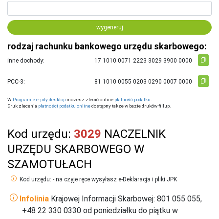
wygeneruj
rodzaj rachunku bankowego urzędu skarbowego:
inne dochody:
PCC-3:
W
Programie e-pity desktop
możesz zlecić online
płatność podatku
.
Druk zlecenia
płatności podatku online
dostępny także w bazie druków fillup.
Kod urzędu:
3029
NACZELNIK
URZĘDU SKARBOWEGO W
SZAMOTUŁACH
Kod urzędu: - na czyje ręce wysyłasz e-Deklaracja i pliki JPK
Infolinia
Krajowej Informacji Skarbowej: 801 055 055,
+48 22 330 0330 od poniedziałku do piątku w