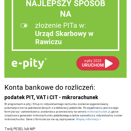
NAJLEPSZY SPOSÓB
NA
złożenie PITa w:
Urząd Skarbowy w
Rawiczu
e-pity 2025
URUCHOM
Konta bankowe do rozliczeń:
podatek PIT, VAT i CIT - mikrorachunek
W programach e-pity i fillup nr indywidualnego rachunku zostanie wygenerowany
automatycznie na podstawie danych z e-deklaracji podatnika. Po wypełnieniu poniższego
formularza i zatwierdzeniu zostaniesz przeniesiony na serwis
mikrorachunek.pl
, gdzie
znajdziesz generator mikrorachunku podatkowego a także sprawdzisz indywidualny numer
mikrorachunku. Dane z formularza nie są zapisywane.
Więcej informacji »
Twój PESEL lub NIP: