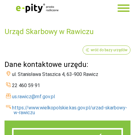
Urząd Skarbowy w Rawiczu
wróć do bazy urzędów
Dane kontaktowe urzędu:
ul. Stanisława Staszica 4, 63-900 Rawicz
22 460 59 91
us.rawicz@mf.gov.pl
https://www.wielkopolskie.kas.gov.pl/urzad-skarbowy-
w-rawiczu