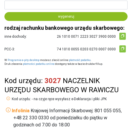
wygeneruj
rodzaj rachunku bankowego urzędu skarbowego:
inne dochody:
PCC-3:
W
Programie e-pity desktop
możesz zlecić online
płatność podatku
.
Druk zlecenia
płatności podatku online
dostępny także w bazie druków fillup.
Kod urzędu:
3027
NACZELNIK
URZĘDU SKARBOWEGO W RAWICZU
Kod urzędu: - na czyje ręce wysyłasz e-Deklaracja i pliki JPK
Infolinia
Krajowej Informacji Skarbowej: 801 055 055,
+48 22 330 0330 od poniedziałku do piątku w
godzinach od 7.00 do 18.00