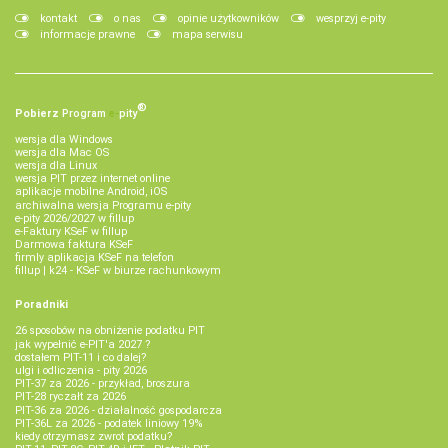
kontakt
o nas
opinie użytkowników
wesprzyj e-pity
informacje prawne
mapa serwisu
®
Pobierz
Program
e‑
pity
wersja dla Windows
wersja dla Mac OS
wersja dla Linux
wersja PIT przez internet online
aplikacje mobilne Android, iOS
archiwalna wersja Programu e-pity
e-pity 2026/2027 w fillup
e‑Faktury KSeF w fillup
Darmowa faktura KSeF
firmly aplikacja KSeF na telefon
fillup | k24 - KSeF w biurze rachunkowym
Poradniki
26 sposobów na obniżenie podatku PIT
jak wypełnić e-PIT'a 2027 ?
dostałem PIT-11 i co dalej?
ulgi i odliczenia - pity 2026
PIT-37 za 2026 - przykład, broszura
PIT-28 ryczałt za 2026
PIT-36 za 2026 - działalność gospodarcza
PIT-36L za 2026 - podatek liniowy 19%
kiedy otrzymasz zwrot podatku?