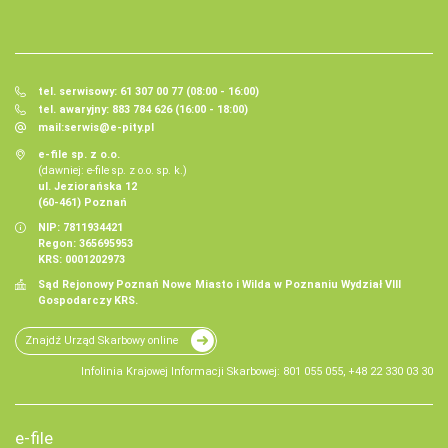
tel. serwisowy: 61 307 00 77 (08:00 - 16:00)
tel. awaryjny: 883 784 626 (16:00 - 18:00)
mail:
serwis@e-pity.pl
e-file sp. z o.o.
(dawniej: e-file sp. z o.o. sp. k.)
ul. Jeziorańska 12
(60-461) Poznań
NIP: 7811934421
Regon: 365695953
KRS: 0001202973
Sąd Rejonowy Poznań Nowe Miasto i Wilda w Poznaniu Wydział VIII
Gospodarczy KRS.
Znajdź Urząd Skarbowy online
Infolinia Krajowej Informacji Skarbowej: 801 055 055, +48 22 330 03 30
e-file