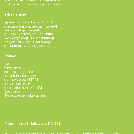
PIT-11, PIT-8C, PIT-4R i IFT - Płatnik PIT
rozliczenie PIT przez urząd skarbowy
e-Deklaracje
sprawdź i rozlicz Twój e PIT 2026
dlaczego warto sprawdzić Twój e-PIT
FAQ do usługi Twój e-PIT
e-Urząd Skarbowy obsługa online
kody weryfikacji UPO e-deklaracji
znajdź kod Urzędu Skarbowego
e-deklaracje VAT, CIT, PCC oraz inne
Pomoc
FAQ
filmy Video
dokumentacja - help
kalkulatory podatkowe
darmowy e-book PIT-11
aktualności e-pity
dane techniczne API, XML
Dysk e-pity
Twoje zgłoszenie lub opinia
Program e-pity® Najlepsze w POLSCE.
Marki: "e-pity po prostu" oraz "e-pity Program" są zarejestrowanymi znakami