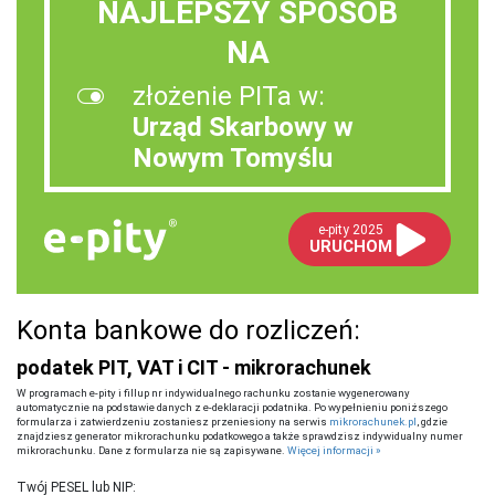
NAJLEPSZY SPOSÓB
NA
złożenie PITa w:
Urząd Skarbowy w
Nowym Tomyślu
e-pity 2025
URUCHOM
Konta bankowe do rozliczeń:
podatek PIT, VAT i CIT - mikrorachunek
W programach e-pity i fillup nr indywidualnego rachunku zostanie wygenerowany
automatycznie na podstawie danych z e-deklaracji podatnika. Po wypełnieniu poniższego
formularza i zatwierdzeniu zostaniesz przeniesiony na serwis
mikrorachunek.pl
, gdzie
znajdziesz generator mikrorachunku podatkowego a także sprawdzisz indywidualny numer
mikrorachunku. Dane z formularza nie są zapisywane.
Więcej informacji »
Twój PESEL lub NIP: