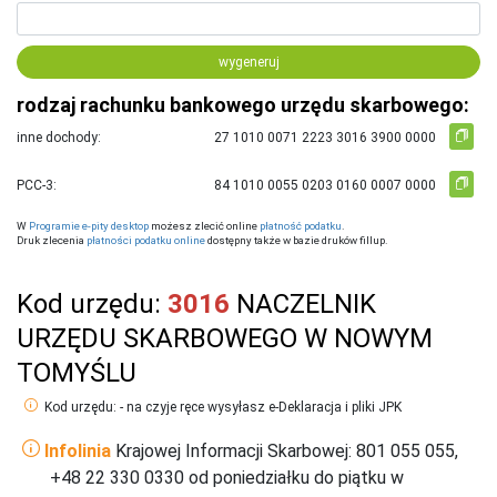
wygeneruj
rodzaj rachunku bankowego urzędu skarbowego:
inne dochody:
PCC-3:
W
Programie e-pity desktop
możesz zlecić online
płatność podatku
.
Druk zlecenia
płatności podatku online
dostępny także w bazie druków fillup.
Kod urzędu:
3016
NACZELNIK
URZĘDU SKARBOWEGO W NOWYM
TOMYŚLU
Kod urzędu: - na czyje ręce wysyłasz e-Deklaracja i pliki JPK
Infolinia
Krajowej Informacji Skarbowej: 801 055 055,
+48 22 330 0330 od poniedziałku do piątku w