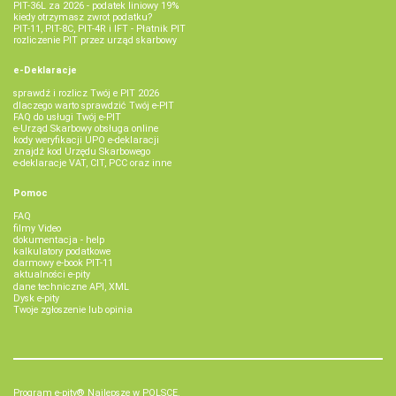
PIT-36L za 2026 - podatek liniowy 19%
kiedy otrzymasz zwrot podatku?
PIT-11, PIT-8C, PIT-4R i IFT - Płatnik PIT
rozliczenie PIT przez urząd skarbowy
e-Deklaracje
sprawdź i rozlicz Twój e PIT 2026
dlaczego warto sprawdzić Twój e-PIT
FAQ do usługi Twój e-PIT
e-Urząd Skarbowy obsługa online
kody weryfikacji UPO e-deklaracji
znajdź kod Urzędu Skarbowego
e-deklaracje VAT, CIT, PCC oraz inne
Pomoc
FAQ
filmy Video
dokumentacja - help
kalkulatory podatkowe
darmowy e-book PIT-11
aktualności e-pity
dane techniczne API, XML
Dysk e-pity
Twoje zgłoszenie lub opinia
Program e-pity® Najlepsze w POLSCE.