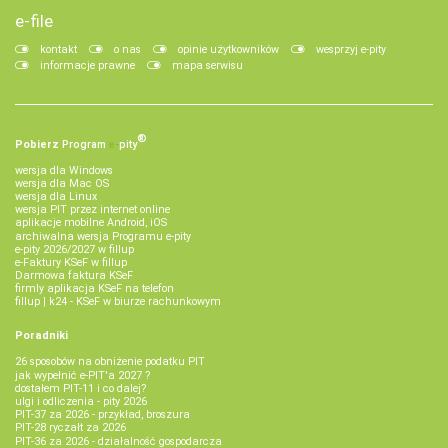
e-file
kontakt
o nas
opinie użytkowników
wesprzyj e-pity
informacje prawne
mapa serwisu
®
Pobierz
Program
e‑
pity
wersja dla Windows
wersja dla Mac OS
wersja dla Linux
wersja PIT przez internet online
aplikacje mobilne Android, iOS
archiwalna wersja Programu e-pity
e-pity 2026/2027 w fillup
e‑Faktury KSeF w fillup
Darmowa faktura KSeF
firmly aplikacja KSeF na telefon
fillup | k24 - KSeF w biurze rachunkowym
Poradniki
26 sposobów na obniżenie podatku PIT
jak wypełnić e-PIT'a 2027 ?
dostałem PIT-11 i co dalej?
ulgi i odliczenia - pity 2026
PIT-37 za 2026 - przykład, broszura
PIT-28 ryczałt za 2026
PIT-36 za 2026 - działalność gospodarcza