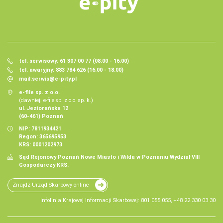
tel. serwisowy: 61 307 00 77 (08:00 - 16:00)
tel. awaryjny: 883 784 626 (16:00 - 18:00)
mail:
serwis@e-pity.pl
e-file sp. z o.o.
(dawniej: e-file sp. z o.o. sp. k.)
ul. Jeziorańska 12
(60-461) Poznań
NIP: 7811934421
Regon: 365695953
KRS: 0001202973
Sąd Rejonowy Poznań Nowe Miasto i Wilda w Poznaniu Wydział VIII
Gospodarczy KRS.
Znajdź Urząd Skarbowy online
Infolinia Krajowej Informacji Skarbowej: 801 055 055, +48 22 330 03 30