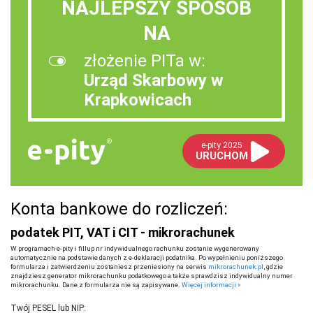
NAJLEPSZY SPOSÓB
NA
złożenie PITa w:
Urząd Skarbowy w
Krapkowicach
e-pity 2025
URUCHOM
Konta bankowe do rozliczeń:
podatek PIT, VAT i CIT - mikrorachunek
W programach e-pity i fillup nr indywidualnego rachunku zostanie wygenerowany
automatycznie na podstawie danych z e-deklaracji podatnika. Po wypełnieniu poniższego
formularza i zatwierdzeniu zostaniesz przeniesiony na serwis
mikrorachunek.pl
, gdzie
znajdziesz generator mikrorachunku podatkowego a także sprawdzisz indywidualny numer
mikrorachunku. Dane z formularza nie są zapisywane.
Więcej informacji »
Twój PESEL lub NIP: