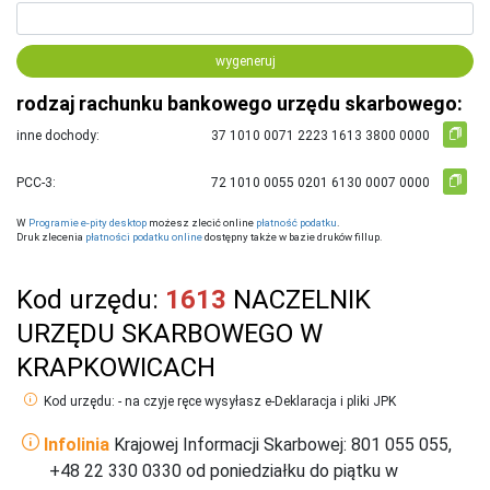
wygeneruj
rodzaj rachunku bankowego urzędu skarbowego:
inne dochody:
PCC-3:
W
Programie e-pity desktop
możesz zlecić online
płatność podatku
.
Druk zlecenia
płatności podatku online
dostępny także w bazie druków fillup.
Kod urzędu:
1613
NACZELNIK
URZĘDU SKARBOWEGO W
KRAPKOWICACH
Kod urzędu: - na czyje ręce wysyłasz e-Deklaracja i pliki JPK
Infolinia
Krajowej Informacji Skarbowej: 801 055 055,
+48 22 330 0330 od poniedziałku do piątku w