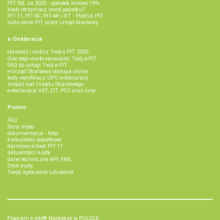
PIT-36L za 2026 - podatek liniowy 19%
kiedy otrzymasz zwrot podatku?
PIT-11, PIT-8C, PIT-4R i IFT - Płatnik PIT
rozliczenie PIT przez urząd skarbowy
e-Deklaracje
sprawdź i rozlicz Twój e PIT 2026
dlaczego warto sprawdzić Twój e-PIT
FAQ do usługi Twój e-PIT
e-Urząd Skarbowy obsługa online
kody weryfikacji UPO e-deklaracji
znajdź kod Urzędu Skarbowego
e-deklaracje VAT, CIT, PCC oraz inne
Pomoc
FAQ
filmy Video
dokumentacja - help
kalkulatory podatkowe
darmowy e-book PIT-11
aktualności e-pity
dane techniczne API, XML
Dysk e-pity
Twoje zgłoszenie lub opinia
Program e-pity® Najlepsze w POLSCE.