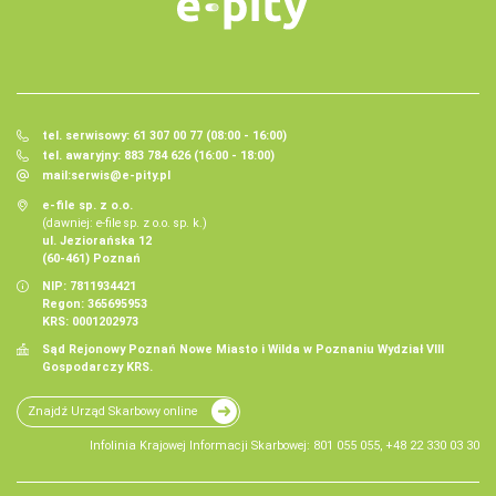
tel. serwisowy: 61 307 00 77 (08:00 - 16:00)
tel. awaryjny: 883 784 626 (16:00 - 18:00)
mail:
serwis@e-pity.pl
e-file sp. z o.o.
(dawniej: e-file sp. z o.o. sp. k.)
ul. Jeziorańska 12
(60-461) Poznań
NIP: 7811934421
Regon: 365695953
KRS: 0001202973
Sąd Rejonowy Poznań Nowe Miasto i Wilda w Poznaniu Wydział VIII
Gospodarczy KRS.
Znajdź Urząd Skarbowy online
Infolinia Krajowej Informacji Skarbowej: 801 055 055, +48 22 330 03 30