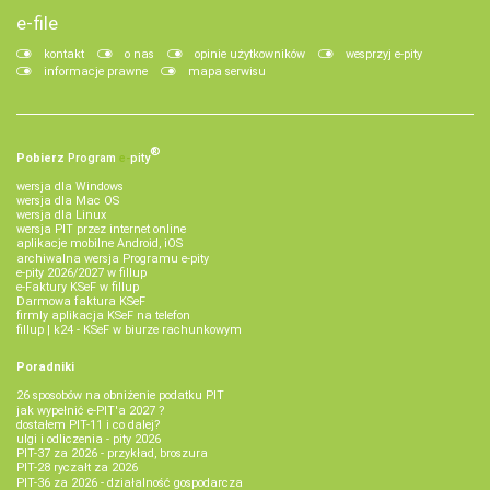
e-file
kontakt
o nas
opinie użytkowników
wesprzyj e-pity
informacje prawne
mapa serwisu
®
Pobierz
Program
e‑
pity
wersja dla Windows
wersja dla Mac OS
wersja dla Linux
wersja PIT przez internet online
aplikacje mobilne Android, iOS
archiwalna wersja Programu e-pity
e-pity 2026/2027 w fillup
e‑Faktury KSeF w fillup
Darmowa faktura KSeF
firmly aplikacja KSeF na telefon
fillup | k24 - KSeF w biurze rachunkowym
Poradniki
26 sposobów na obniżenie podatku PIT
jak wypełnić e-PIT'a 2027 ?
dostałem PIT-11 i co dalej?
ulgi i odliczenia - pity 2026
PIT-37 za 2026 - przykład, broszura
PIT-28 ryczałt za 2026
PIT-36 za 2026 - działalność gospodarcza