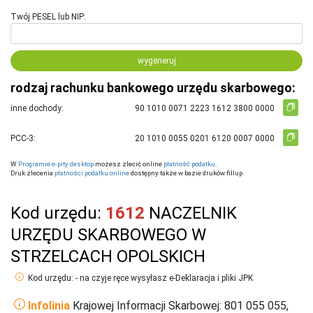
Twój PESEL lub NIP:
wygeneruj
rodzaj rachunku bankowego urzędu skarbowego:
inne dochody:
PCC-3:
W
Programie e-pity desktop
możesz zlecić online
płatność podatku
.
Druk zlecenia
płatności podatku online
dostępny także w bazie druków fillup.
Kod urzędu:
1612
NACZELNIK
URZĘDU SKARBOWEGO W
STRZELCACH OPOLSKICH
Kod urzędu: - na czyje ręce wysyłasz e-Deklaracja i pliki JPK
Infolinia
Krajowej Informacji Skarbowej: 801 055 055,