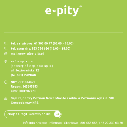
tel. serwisowy: 61 307 00 77 (08:00 - 16:00)
tel. awaryjny: 883 784 626 (16:00 - 18:00)
mail:
serwis@e-pity.pl
e-file sp. z o.o.
(dawniej: e-file sp. z o.o. sp. k.)
ul. Jeziorańska 12
(60-461) Poznań
NIP: 7811934421
Regon: 365695953
KRS: 0001202973
Sąd Rejonowy Poznań Nowe Miasto i Wilda w Poznaniu Wydział VIII
Gospodarczy KRS.
Znajdź Urząd Skarbowy online
Infolinia Krajowej Informacji Skarbowej: 801 055 055, +48 22 330 03 30