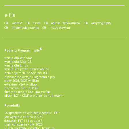
e-file
kontakt
o nas
opinie użytkowników
wesprzyj e-pity
informacje prawne
mapa serwisu
®
Pobierz
Program
e‑
pity
wersja dla Windows
wersja dla Mac OS
wersja dla Linux
wersja PIT przez internet online
aplikacje mobilne Android, iOS
archiwalna wersja Programu e-pity
e-pity 2026/2027 w fillup
e‑Faktury KSeF w fillup
Darmowa faktura KSeF
firmly aplikacja KSeF na telefon
fillup | k24 - KSeF w biurze rachunkowym
Poradniki
26 sposobów na obniżenie podatku PIT
jak wypełnić e-PIT'a 2027 ?
dostałem PIT-11 i co dalej?
ulgi i odliczenia - pity 2026
PIT-37 za 2026 - przykład, broszura