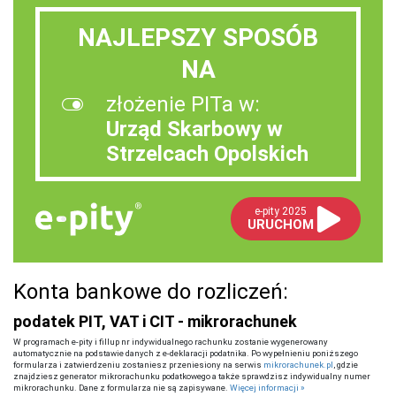
NAJLEPSZY SPOSÓB
NA
złożenie PITa w:
Urząd Skarbowy w
Strzelcach Opolskich
e-pity 2025
URUCHOM
Konta bankowe do rozliczeń:
podatek PIT, VAT i CIT - mikrorachunek
W programach e-pity i fillup nr indywidualnego rachunku zostanie wygenerowany
automatycznie na podstawie danych z e-deklaracji podatnika. Po wypełnieniu poniższego
formularza i zatwierdzeniu zostaniesz przeniesiony na serwis
mikrorachunek.pl
, gdzie
znajdziesz generator mikrorachunku podatkowego a także sprawdzisz indywidualny numer
mikrorachunku. Dane z formularza nie są zapisywane.
Więcej informacji »