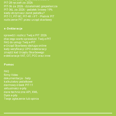
PIT-28 ryczałt za 2026
PIT-36 za 2026 - działalność gospodarcza
PIT-36L za 2026 - podatek liniowy 19%
kiedy otrzymasz zwrot podatku?
PIT-11, PIT-8C, PIT-4R i IFT - Płatnik PIT
rozliczenie PIT przez urząd skarbowy
e-Deklaracje
sprawdź i rozlicz Twój e PIT 2026
dlaczego warto sprawdzić Twój e-PIT
FAQ do usługi Twój e-PIT
e-Urząd Skarbowy obsługa online
kody weryfikacji UPO e-deklaracji
znajdź kod Urzędu Skarbowego
e-deklaracje VAT, CIT, PCC oraz inne
Pomoc
FAQ
filmy Video
dokumentacja - help
kalkulatory podatkowe
darmowy e-book PIT-11
aktualności e-pity
dane techniczne API, XML
Dysk e-pity
Twoje zgłoszenie lub opinia