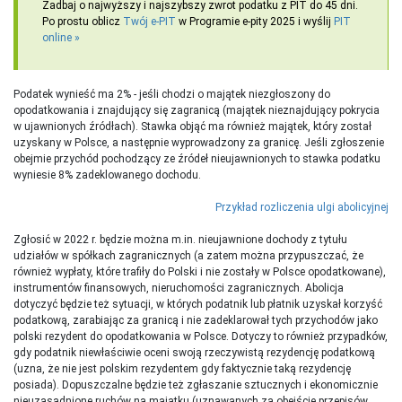
Zadbaj o najwyższy i najszybszy zwrot podatku z PIT do 45 dni.
Po prostu oblicz
Twój e-PIT
w Programie e-pity 2025 i wyślij
PIT
online
Podatek wynieść ma 2% - jeśli chodzi o majątek niezgłoszony do
opodatkowania i znajdujący się zagranicą (majątek nieznajdujący pokrycia
w ujawnionych źródłach). Stawka objąć ma również majątek, który został
uzyskany w Polsce, a następnie wyprowadzony za granicę. Jeśli zgłoszenie
obejmie przychód pochodzący ze źródeł nieujawnionych to stawka podatku
wyniesie 8% zadeklowanego dochodu.
Przykład rozliczenia ulgi abolicyjnej
Zgłosić w 2022 r. będzie można m.in. nieujawnione dochody z tytułu
udziałów w spółkach zagranicznych (a zatem można przypuszczać, że
również wypłaty, które trafiły do Polski i nie zostały w Polsce opodatkowane),
instrumentów finansowych, nieruchomości zagranicznych. Abolicja
dotyczyć będzie też sytuacji, w których podatnik lub płatnik uzyskał korzyść
podatkową, zarabiając za granicą i nie zadeklarował tych przychodów jako
polski rezydent do opodatkowania w Polsce. Dotyczy to również przypadków,
gdy podatnik niewłaściwie oceni swoją rzeczywistą rezydencję podatkową
(uzna, że nie jest polskim rezydentem gdy faktycznie taką rezydencję
posiada). Dopuszczalne będzie też zgłaszanie sztucznych i ekonomicznie
nieuzasadnione ruchów na majątku (uznawanych za obejście przepisów