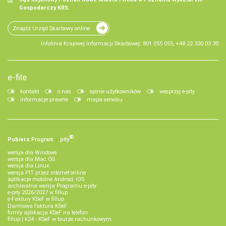
Gospodarczy KRS.
Znajdź Urząd Skarbowy online
Infolinia Krajowej Informacji Skarbowej: 801 055 055, +48 22 330 03 30
e-file
kontakt
o nas
opinie użytkowników
wesprzyj e-pity
informacje prawne
mapa serwisu
®
Pobierz
Program
e‑
pity
wersja dla Windows
wersja dla Mac OS
wersja dla Linux
wersja PIT przez internet online
aplikacje mobilne Android, iOS
archiwalna wersja Programu e-pity
e-pity 2026/2027 w fillup
e‑Faktury KSeF w fillup
Darmowa faktura KSeF
firmly aplikacja KSeF na telefon
fillup | k24 - KSeF w biurze rachunkowym