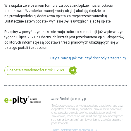
W związku ze złożeniem formularza podatnik będzie musiał opłacić
dodatkowo 1% zadeklarowanej kwoty objętej abolicją (będzie to
najprawdopodobniej dodatkowa opłata za rozpatrzenie wniosku).
Ostatecznie zatem podatek wyniesie 3-9 % uwzględniając tę opłatę.
Przepisy w powyższym zakresie mają trafić do konsultacji już w pierwszym
tygodniu lipca 2021 r. Obecny ich kształt jest przedmiotem opinii ekspertów,
od których informacje są podstawą treści prasowych ukazujących się w
szeregu portali i czasopism.
Czytaj więcej jak rozliczyć dochody z zagranicy.
Pozostałe wiadomości z roku:
2021
Redakcja e-pity.pl
autor:
Treść powyższego artykułu została przygotowana przez
ekspertów z dziedziny podatków i prawa. W skład redakcji
chodzą osoby czerpiące wiedzę z bieżącej praktyki
zawodowej, będące od wielu lat zaangażowane w pracę
nad komentowaniem i opiniowaniem przepisów prawno -
podatkowych.
Poznaj pełen skład naszej redakcji.