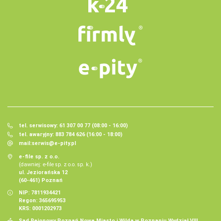
tel. serwisowy: 61 307 00 77 (08:00 - 16:00)
tel. awaryjny: 883 784 626 (16:00 - 18:00)
mail:
serwis@e-pity.pl
e-file sp. z o.o.
(dawniej: e-file sp. z o.o. sp. k.)
ul. Jeziorańska 12
(60-461) Poznań
NIP: 7811934421
Regon: 365695953
KRS: 0001202973
Sąd Rejonowy Poznań Nowe Miasto i Wilda w Poznaniu Wydział VIII