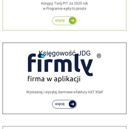
Koryguj Twój PIT za 2025 rok
w Programie e-pity to proste
więcej
Księgowość JDG
Wystawiaj i wysyłaj darmowe e‑faktury VAT KSeF
więcej