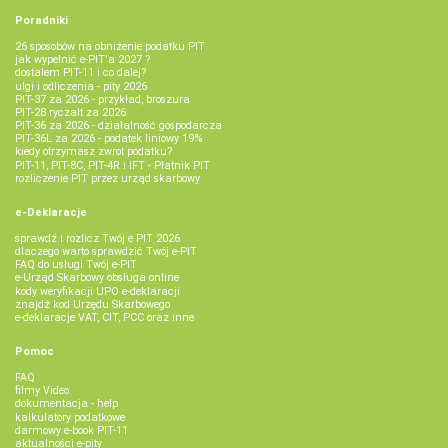
Poradniki
26 sposobów na obniżenie podatku PIT
jak wypełnić e-PIT'a 2027 ?
dostałem PIT-11 i co dalej?
ulgi i odliczenia - pity 2026
PIT-37 za 2026 - przykład, broszura
PIT-28 ryczałt za 2026
PIT-36 za 2026 - działalność gospodarcza
PIT-36L za 2026 - podatek liniowy 19%
kiedy otrzymasz zwrot podatku?
PIT-11, PIT-8C, PIT-4R i IFT - Płatnik PIT
rozliczenie PIT przez urząd skarbowy
e-Deklaracje
sprawdź i rozlicz Twój e PIT 2026
dlaczego warto sprawdzić Twój e-PIT
FAQ do usługi Twój e-PIT
e-Urząd Skarbowy obsługa online
kody weryfikacji UPO e-deklaracji
znajdź kod Urzędu Skarbowego
e-deklaracje VAT, CIT, PCC oraz inne
Pomoc
FAQ
filmy Video
dokumentacja - help
kalkulatory podatkowe
darmowy e-book PIT-11
aktualności e-pity