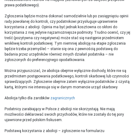
prawa podatkowego).
Zgłoszenia będzie można dokonać samodzielnie lub po zasięgnięciu opinii
rady powołanej do kontroli, czy podatnikowi przysługuje uprawnienie
korzystania z abolicji. Opinia ma być jednak kosztowna co skłoni do
korzystania z niej jedynie najzamożniejsze podmioty. Trudno ocenić, czy jej
treść (pozytywna czy negatywna) może stać się następnie przedmiotem
wnikliwej kontroli podatkowej. Tym niemniej abolicję na etapie zgłoszenia
będzie trzeba przemyśleć – stanie się ona z pewnością podstawą do
badania przez urzędników również innych działań podatnika – nie
zgłoszonych do preferencyjnego opodatkowania.
Można przypuszczać, że abolicja obejmie wyłącznie dochody, które nie są
przedmiotem postępowania podatkowego, kontroli skarbowej lub czynności
sprawdzających. Zgłoszenie obejmie zatem wyłącznie podatników z czystą
kartą, którymi nie interesuje się w danym momencie urząd skarbowy.
Abolicja tylko dla zarobków
zagranicznych
Podatnicy zarabiający w Polsce z abolicji nie skorzystają. Nie mają
możliwości deklarować swoich przychodów, które nie zostały do tej pory
ujawnione przed polskim fiskusem.
Podstawą korzystania z abolicji – zgłoszenie na formularzu