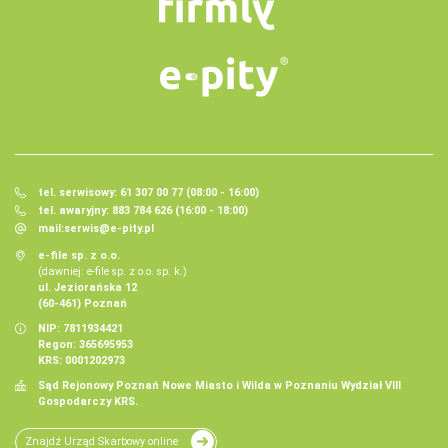
tel. serwisowy: 61 307 00 77 (08:00 - 16:00)
tel. awaryjny: 883 784 626 (16:00 - 18:00)
mail:
serwis@e-pity.pl
e-file sp. z o.o.
(dawniej: e-file sp. z o.o. sp. k.)
ul. Jeziorańska 12
(60-461) Poznań
NIP: 7811934421
Regon: 365695953
KRS: 0001202973
Sąd Rejonowy Poznań Nowe Miasto i Wilda w Poznaniu Wydział VIII
Gospodarczy KRS.
Znajdź Urząd Skarbowy online