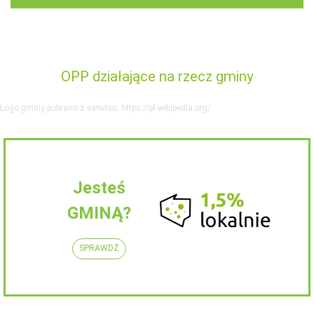
OPP działające na rzecz gminy
Logo gminy pobrano z serwisu: https://pl.wikipedia.org/
Jesteś
GMINĄ?
SPRAWDŹ