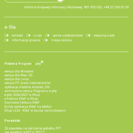
Infolinia Krajowej Informacji Skarbowej: 801 055 055, +48 22 330 03 30
e-file
kontakt
o nas
opinie użytkowników
wesprzyj e-pity
informacje prawne
mapa serwisu
®
Pobierz
Program
e‑
pity
wersja dla Windows
wersja dla Mac OS
wersja dla Linux
wersja PIT przez internet online
aplikacje mobilne Android, iOS
archiwalna wersja Programu e-pity
e-pity 2026/2027 w fillup
e‑Faktury KSeF w fillup
Darmowa faktura KSeF
firmly aplikacja KSeF na telefon
fillup | k24 - KSeF w biurze rachunkowym
Poradniki
26 sposobów na obniżenie podatku PIT
jak wypełnić e-PIT'a 2027 ?