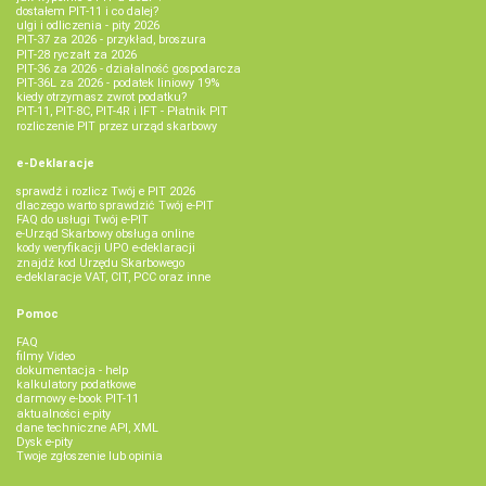
dostałem PIT-11 i co dalej?
ulgi i odliczenia - pity 2026
PIT-37 za 2026 - przykład, broszura
PIT-28 ryczałt za 2026
PIT-36 za 2026 - działalność gospodarcza
PIT-36L za 2026 - podatek liniowy 19%
kiedy otrzymasz zwrot podatku?
PIT-11, PIT-8C, PIT-4R i IFT - Płatnik PIT
rozliczenie PIT przez urząd skarbowy
e-Deklaracje
sprawdź i rozlicz Twój e PIT 2026
dlaczego warto sprawdzić Twój e-PIT
FAQ do usługi Twój e-PIT
e-Urząd Skarbowy obsługa online
kody weryfikacji UPO e-deklaracji
znajdź kod Urzędu Skarbowego
e-deklaracje VAT, CIT, PCC oraz inne
Pomoc
FAQ
filmy Video
dokumentacja - help
kalkulatory podatkowe
darmowy e-book PIT-11
aktualności e-pity
dane techniczne API, XML
Dysk e-pity
Twoje zgłoszenie lub opinia