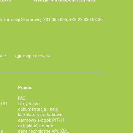
02973
Wydział VIII Gospodarczy KRS.
j Informacji Skarbowej: 801 055 055, +48 22 330 03 30
wne
mapa serwisu
Pomoc
FAQ
-PIT
filmy Video
dokumentacja - help
kalkulatory podatkowe
darmowy e-book PIT-11
aktualności e-pity
ne
dane techniczne API, XML