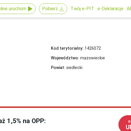
line uruchom
Pobierz
Twój e-PIT
e-Deklaracje
A
Kod terytorialny:
1426072
Województwo:
mazowieckie
Powiat:
siedlecki
każ 1,5% na OPP:
e
U