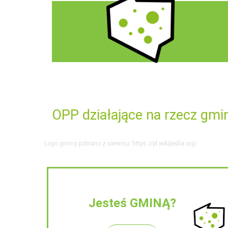
OPP działające na rzecz gmi
Logo gminy pobrano z serwisu: https://pl.wikipedia.org/
Jesteś GMINĄ?