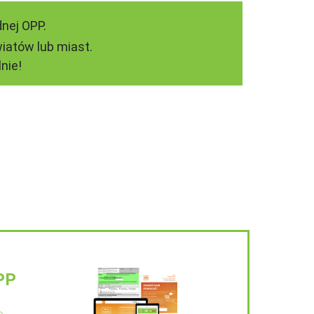
nej OPP.
iatów lub miast.
nie!
PP