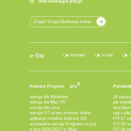
mail:
serwis@e-pity.pl
Znajdź Urząd Skarbowy online
e-file
kontakt
o nas
®
Pobierz
Program
e‑
pity
Poradnik
wersja dla Windows
26 sposo
wersja dla Mac OS
jak wypeł
wersja dla Linux
dostałem 
wersja PIT przez internet online
ulgi i odl
aplikacje mobilne Android, iOS
PIT-37 za
archiwalna wersja Programu e-pity
PIT-28 ry
e-pity 2026/2027 w fillup
PIT-36 z