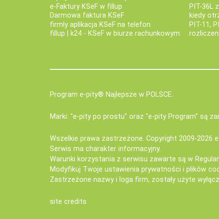
e‑Faktury KSeF w fillup
PIT-36L 
Darmowa faktura KSeF
kiedy ot
firmly aplikacja KSeF na telefon
PIT-11, P
fillup | k24 - KSeF w biurze rachunkowym
rozlicze
Program e-pity® Najlepsze w POLSCE.
Marki: "e-pity po prostu" oraz "e-pity Program" są 
Wszelkie prawa zastrzeżone. Copyright 2009-2026
e
Serwis ma charakter informacyjny.
Warunki korzystania z serwisu zawarte są w
Regula
Modyfikuj Twoje ustawienia prywatności i plików co
Zastrzeżone nazwy i loga firm, zostały użyte wyłączn
site credits