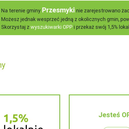
Przesmyki
Na terenie gminy
nie zarejestrowano żad
Możesz jednak wesprzeć jedną z okolicznych gmin, pow
Skorzystaj z
wyszukiwarki OPP
i przekaż swój 1,5% lokal
ny
Jesteś O