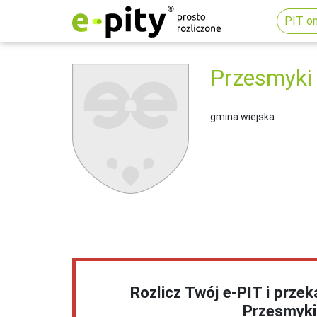
PIT on
Przesmyki
gmina wiejska
Rozlicz Twój e-PIT i prze
Przesmyki