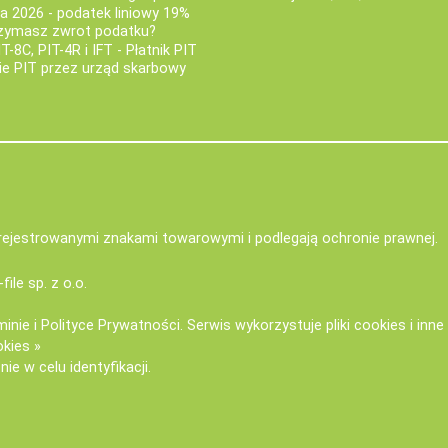
za 2026 - podatek liniowy 19%
rzymasz zwrot podatku?
IT-8C, PIT-4R i IFT - Płatnik PIT
nie PIT przez urząd skarbowy
zarejestrowanymi znakami towarowymi i podlegają ochronie prawnej.
-file sp. z o.o.
minie
i
Polityce Prywatności
. Serwis wykorzystuje
pliki cookies i inn
okies »
ie w celu identyfikacji.