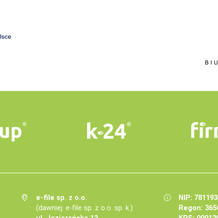
e-file sp. z o.o.
NIP: 78119
(dawniej: e-file sp. z o.o. sp. k.)
Regon: 365