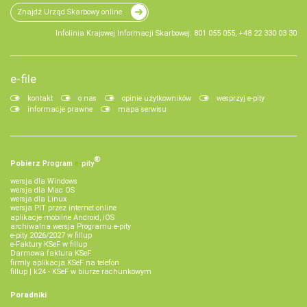
Znajdź Urząd Skarbowy online
Infolinia Krajowej Informacji Skarbowej: 801 055 055, +48 22 330 03 30
e-file
kontakt
o nas
opinie użytkowników
wesprzyj e-pity
informacje prawne
mapa serwisu
®
Pobierz
Program
e‑
pity
wersja dla Windows
wersja dla Mac OS
wersja dla Linux
wersja PIT przez internet online
aplikacje mobilne Android, iOS
archiwalna wersja Programu e-pity
e-pity 2026/2027 w fillup
e‑Faktury KSeF w fillup
Darmowa faktura KSeF
firmly aplikacja KSeF na telefon
fillup | k24 - KSeF w biurze rachunkowym
Poradniki