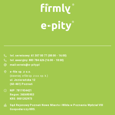
tel. serwisowy: 61 307 00 77 (08:00 - 16:00)
tel. awaryjny: 883 784 626 (16:00 - 18:00)
mail:
serwis@e-pity.pl
e-file sp. z o.o.
(dawniej: e-file sp. z o.o. sp. k.)
ul. Jeziorańska 12
(60-461) Poznań
NIP: 7811934421
Regon: 365695953
KRS: 0001202973
Sąd Rejonowy Poznań Nowe Miasto i Wilda w Poznaniu Wydział VIII
Gospodarczy KRS.