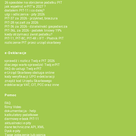
26 sposobów na obniżenie podatku PIT
jak wypełnić e-PIT'a 2027 ?
dostałem PIT-11 i co dalej?
ulgi i odliczenia - pity 2026
PIT-37 za 2026 - przykład, broszura
PIT-28 ryczałt za 2026
PIT-36 za 2026 - działalność gospodarcza
PIT-36L za 2026 - podatek liniowy 19%
kiedy otrzymasz zwrot podatku?
PIT-11, PIT-8C, PIT-4R i IFT - Płatnik PIT
rozliczenie PIT przez urząd skarbowy
e-Deklaracje
sprawdź i rozlicz Twój e PIT 2026
dlaczego warto sprawdzić Twój e-PIT
FAQ do usługi Twój e-PIT
e-Urząd Skarbowy obsługa online
kody weryfikacji UPO e-deklaracji
znajdź kod Urzędu Skarbowego
e-deklaracje VAT, CIT, PCC oraz inne
Pomoc
FAQ
filmy Video
dokumentacja - help
kalkulatory podatkowe
darmowy e-book PIT-11
aktualności e-pity
dane techniczne API, XML
Dysk e-pity
Twoje zgłoszenie lub opinia