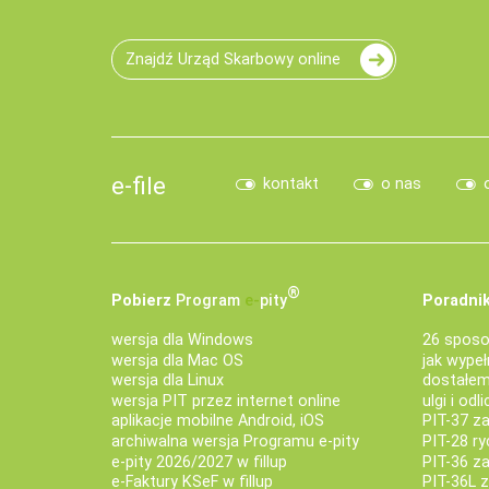
Znajdź Urząd Skarbowy online
e-file
kontakt
o nas
®
Pobierz
Program
e‑
pity
Poradnik
wersja dla Windows
26 sposo
wersja dla Mac OS
jak wypeł
wersja dla Linux
dostałem 
wersja PIT przez internet online
ulgi i odl
aplikacje mobilne Android, iOS
PIT-37 za
archiwalna wersja Programu e-pity
PIT-28 ry
e-pity 2026/2027 w fillup
PIT-36 z
e‑Faktury KSeF w fillup
PIT-36L 