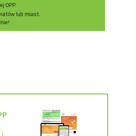
ej OPP.
iatów lub miast.
nie!
PP