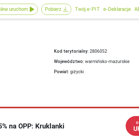
line uruchom
Pobierz
Twój e-PIT
e-Deklaracje
A
Kod terytorialny:
2806052
Województwo:
warmińsko-mazurskie
Powiat:
giżycki
e
,5% na OPP: Kruklanki
U