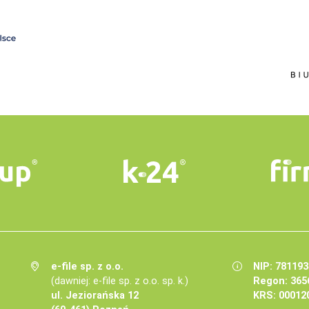
e-file sp. z o.o.
NIP: 78119
(dawniej: e-file sp. z o.o. sp. k.)
Regon: 365
ul. Jeziorańska 12
KRS: 00012