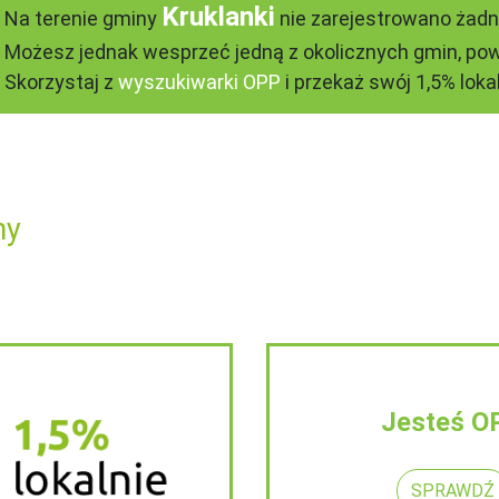
Kruklanki
Na terenie gminy
nie zarejestrowano żadn
Możesz jednak wesprzeć jedną z okolicznych gmin, pow
Skorzystaj z
wyszukiwarki OPP
i przekaż swój 1,5% lokal
ny
Jesteś O
SPRAWDŹ