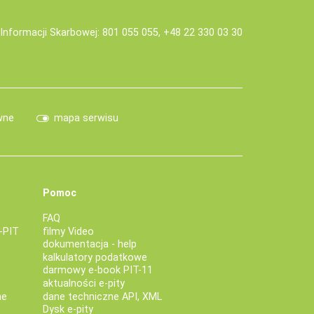
j Informacji Skarbowej: 801 055 055, +48 22 330 03 30
wne
mapa serwisu
Pomoc
FAQ
-PIT
filmy Video
dokumentacja - help
kalkulatory podatkowe
darmowy e-book PIT-11
aktualności e-pity
ne
dane techniczne API, XML
Dysk e-pity