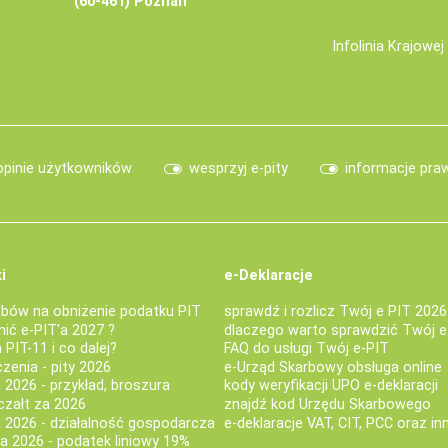
(60-461) Poznań
Infolinia Krajowe
opinie użytkowników
wesprzyj e-pity
informacje pra
i
e-Deklaracje
bów na obniżenie podatku PIT
sprawdź i rozlicz Twój e PIT 2026
nić e-PIT'a 2027 ?
dlaczego warto sprawdzić Twój e
PIT-11 i co dalej?
FAQ do usługi Twój e-PIT
iczenia - pity 2026
e-Urząd Skarbowy obsługa online
 2026 - przykład, broszura
kody weryfikacji UPO e-deklaracji
czałt za 2026
znajdź kod Urzędu Skarbowego
a 2026 - działalność gospodarcza
e-deklaracje VAT, CIT, PCC oraz in
za 2026 - podatek liniowy 19%