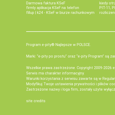
Darmowa faktura KSeF
kiedy ot
firmly aplikacja KSeF na telefon
PIT-11, P
fillup | k24 - KSeF w biurze rachunkowym
rozlicze
Program e-pity® Najlepsze w POLSCE.
Marki: "e-pity po prostu" oraz "e-pity Program" są 
Wszelkie prawa zastrzeżone. Copyright 2009-2026
e
Serwis ma charakter informacyjny.
Warunki korzystania z serwisu zawarte są w
Regula
Modyfikuj Twoje ustawienia prywatności i plików co
Zastrzeżone nazwy i loga firm, zostały użyte wyłączn
site credits