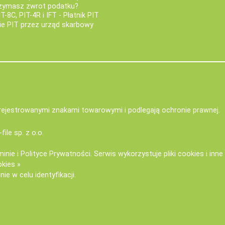
rzymasz zwrot podatku?
IT-8C, PIT-4R i IFT - Płatnik PIT
nie PIT przez urząd skarbowy
zarejestrowanymi znakami towarowymi i podlegają ochronie prawnej.
-file sp. z o.o.
minie
i
Polityce Prywatności
. Serwis wykorzystuje
pliki cookies i inn
okies »
ie w celu identyfikacji.