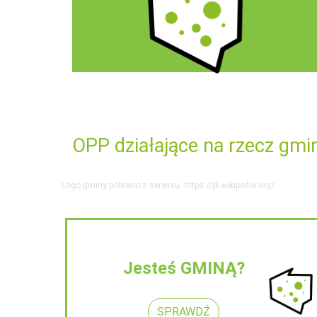
OPP działające na rzecz gmi
Logo gminy pobrano z serwisu: https://pl.wikipedia.org/
Jesteś GMINĄ?
SPRAWDŹ