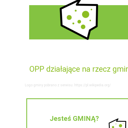
OPP działające na rzecz gmi
Logo gminy pobrano z serwisu: https://pl.wikipedia.org/
Jesteś GMINĄ?