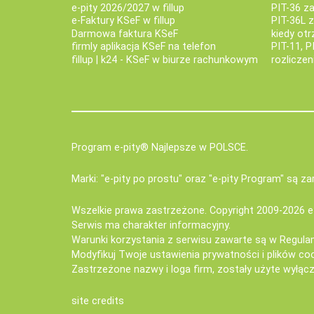
e-pity 2026/2027 w fillup
PIT-36 z
e‑Faktury KSeF w fillup
PIT-36L 
Darmowa faktura KSeF
kiedy ot
firmly aplikacja KSeF na telefon
PIT-11, P
fillup | k24 - KSeF w biurze rachunkowym
rozlicze
Program e-pity® Najlepsze w POLSCE.
Marki: "e-pity po prostu" oraz "e-pity Program" są 
Wszelkie prawa zastrzeżone. Copyright 2009-2026
e
Serwis ma charakter informacyjny.
Warunki korzystania z serwisu zawarte są w
Regula
Modyfikuj Twoje ustawienia prywatności i plików co
Zastrzeżone nazwy i loga firm, zostały użyte wyłączn
site credits