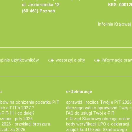
ul. Jeziorańska 12
KRS: 00012
(60-461) Poznań
Infolinia Krajowe
opinie użytkowników
wesprzyj e-pity
informacje pra
i
e-Deklaracje
bów na obniżenie podatku PIT
sprawdź i rozlicz Twój e PIT 2026
nić e-PIT'a 2027 ?
dlaczego warto sprawdzić Twój e
PIT-11 i co dalej?
FAQ do usługi Twój e-PIT
iczenia - pity 2026
e-Urząd Skarbowy obsługa online
 2026 - przykład, broszura
kody weryfikacji UPO e-deklaracji
czałt za 2026
znajdź kod Urzędu Skarbowego