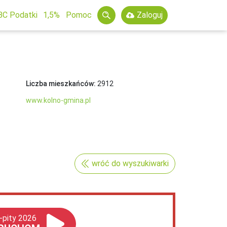
BC Podatki
1,5%
Pomoc
Zaloguj
Liczba mieszkańców:
2912
www.kolno-gmina.pl
wróć do wyszukiwarki
-pity 2026