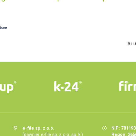
e-file sp. z o.o.
NIP: 78119
(dawniej: e-file sp. z o.o. sp. k.)
Regon: 365