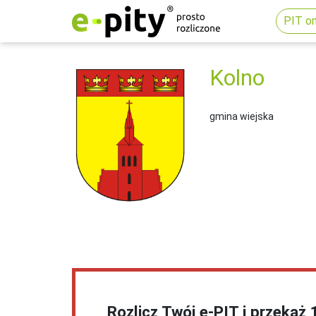
PIT on
Kolno
gmina wiejska
Rozlicz Twój e-PIT i przekaż