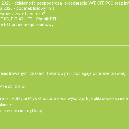
a 2026 - działalność gospodarcza
e-deklaracje VAT, CIT, PCC oraz in
za 2026 - podatek liniowy 19%
rzymasz zwrot podatku?
IT-8C, PIT-4R i IFT - Płatnik PIT
nie PIT przez urząd skarbowy
zarejestrowanymi znakami towarowymi i podlegają ochronie prawnej.
-file sp. z o.o.
minie
i
Polityce Prywatności
. Serwis wykorzystuje
pliki cookies i inn
okies »
ie w celu identyfikacji.