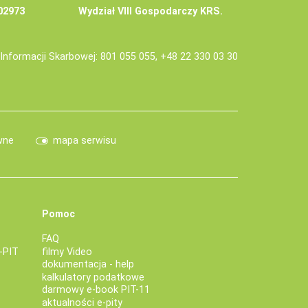
02973
Wydział VIII Gospodarczy KRS.
j Informacji Skarbowej: 801 055 055, +48 22 330 03 30
wne
mapa serwisu
Pomoc
FAQ
-PIT
filmy Video
dokumentacja - help
kalkulatory podatkowe
darmowy e-book PIT-11
aktualności e-pity