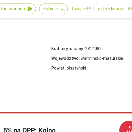
line uruchom
Pobierz
Twój e-PIT
e-Deklaracje
A
Kod terytorialny:
2814082
Województwo:
warmińsko-mazurskie
Powiat:
olsztyński
e
 1,5% na OPP: Kolno