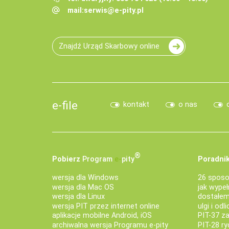
mail:
serwis@e-pity.pl
Znajdź Urząd Skarbowy online
e-file
kontakt
o nas
®
Pobierz
Program
e‑
pity
Poradnik
wersja dla Windows
26 sposo
wersja dla Mac OS
jak wypeł
wersja dla Linux
dostałem 
wersja PIT przez internet online
ulgi i odl
aplikacje mobilne Android, iOS
PIT-37 za
archiwalna wersja Programu e-pity
PIT-28 ry