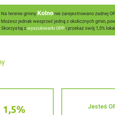
Kolno
Na terenie gminy
nie zarejestrowano żadnej OP
Możesz jednak wesprzeć jedną z okolicznych gmin, pow
Skorzystaj z
wyszukiwarki OPP
i przekaż swój 1,5% lokal
ny
Jesteś O