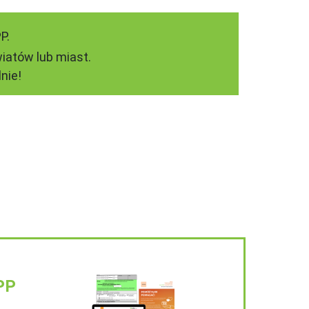
P.
iatów lub miast.
nie!
PP