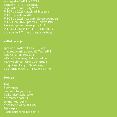
jak wypełnić e-PIT'a 2027 ?
dostałem PIT-11 i co dalej?
ulgi i odliczenia - pity 2026
PIT-37 za 2026 - przykład, broszura
PIT-28 ryczałt za 2026
PIT-36 za 2026 - działalność gospodarcza
PIT-36L za 2026 - podatek liniowy 19%
kiedy otrzymasz zwrot podatku?
PIT-11, PIT-8C, PIT-4R i IFT - Płatnik PIT
rozliczenie PIT przez urząd skarbowy
e-Deklaracje
sprawdź i rozlicz Twój e PIT 2026
dlaczego warto sprawdzić Twój e-PIT
FAQ do usługi Twój e-PIT
e-Urząd Skarbowy obsługa online
kody weryfikacji UPO e-deklaracji
znajdź kod Urzędu Skarbowego
e-deklaracje VAT, CIT, PCC oraz inne
Pomoc
FAQ
filmy Video
dokumentacja - help
kalkulatory podatkowe
darmowy e-book PIT-11
aktualności e-pity
dane techniczne API, XML
Dysk e-pity
Twoje zgłoszenie lub opinia