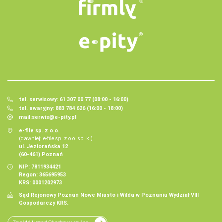
tel. serwisowy: 61 307 00 77 (08:00 - 16:00)
tel. awaryjny: 883 784 626 (16:00 - 18:00)
mail:
serwis@e-pity.pl
e-file sp. z o.o.
(dawniej: e-file sp. z o.o. sp. k.)
ul. Jeziorańska 12
(60-461) Poznań
NIP: 7811934421
Regon: 365695953
KRS: 0001202973
Sąd Rejonowy Poznań Nowe Miasto i Wilda w Poznaniu Wydział VIII
Gospodarczy KRS.