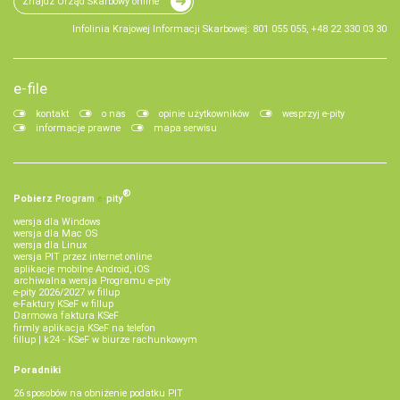
Znajdź Urząd Skarbowy online
Infolinia Krajowej Informacji Skarbowej: 801 055 055, +48 22 330 03 30
e-file
kontakt
o nas
opinie użytkowników
wesprzyj e-pity
informacje prawne
mapa serwisu
®
Pobierz
Program
e‑
pity
wersja dla Windows
wersja dla Mac OS
wersja dla Linux
wersja PIT przez internet online
aplikacje mobilne Android, iOS
archiwalna wersja Programu e-pity
e-pity 2026/2027 w fillup
e‑Faktury KSeF w fillup
Darmowa faktura KSeF
firmly aplikacja KSeF na telefon
fillup | k24 - KSeF w biurze rachunkowym
Poradniki
26 sposobów na obniżenie podatku PIT