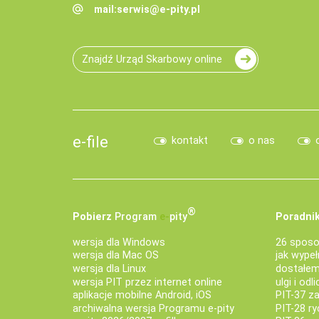
mail:
serwis@e-pity.pl
Znajdź Urząd Skarbowy online
e-file
kontakt
o nas
®
Pobierz
Program
e‑
pity
Poradnik
wersja dla Windows
26 sposo
wersja dla Mac OS
jak wypeł
wersja dla Linux
dostałem 
wersja PIT przez internet online
ulgi i odl
aplikacje mobilne Android, iOS
PIT-37 za
archiwalna wersja Programu e-pity
PIT-28 ry