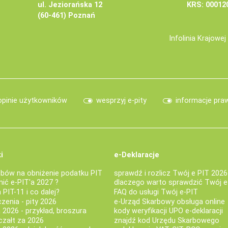
ul. Jeziorańska 12
KRS: 00012
(60-461) Poznań
Infolinia Krajowe
opinie użytkowników
wesprzyj e-pity
informacje pra
i
e-Deklaracje
bów na obniżenie podatku PIT
sprawdź i rozlicz Twój e PIT 2026
nić e-PIT'a 2027 ?
dlaczego warto sprawdzić Twój e
PIT-11 i co dalej?
FAQ do usługi Twój e-PIT
iczenia - pity 2026
e-Urząd Skarbowy obsługa online
 2026 - przykład, broszura
kody weryfikacji UPO e-deklaracji
czałt za 2026
znajdź kod Urzędu Skarbowego