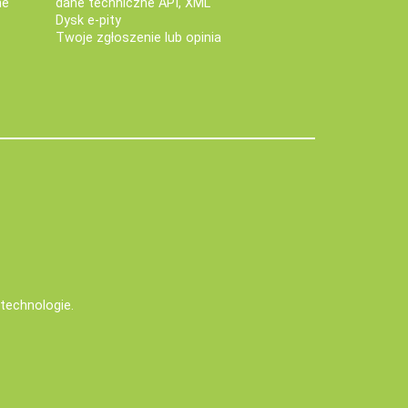
ne
dane techniczne API, XML
Dysk e-pity
Twoje zgłoszenie lub opinia
e technologie
.