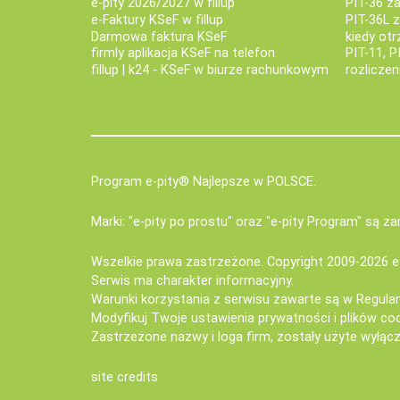
e-pity 2026/2027 w fillup
PIT-36 z
e‑Faktury KSeF w fillup
PIT-36L 
Darmowa faktura KSeF
kiedy ot
firmly aplikacja KSeF na telefon
PIT-11, P
fillup | k24 - KSeF w biurze rachunkowym
rozlicze
Program e-pity® Najlepsze w POLSCE.
Marki: "e-pity po prostu" oraz "e-pity Program" są 
Wszelkie prawa zastrzeżone. Copyright 2009-2026
e
Serwis ma charakter informacyjny.
Warunki korzystania z serwisu zawarte są w
Regula
Modyfikuj Twoje ustawienia prywatności i plików co
Zastrzeżone nazwy i loga firm, zostały użyte wyłączn
site credits