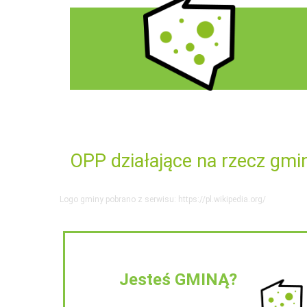
OPP działające na rzecz gmi
Logo gminy pobrano z serwisu: https://pl.wikipedia.org/
Jesteś GMINĄ?