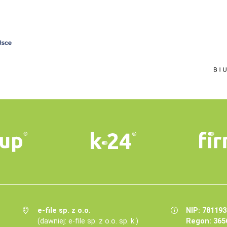
e-file sp. z o.o.
NIP: 78119
(dawniej: e-file sp. z o.o. sp. k.)
Regon: 365