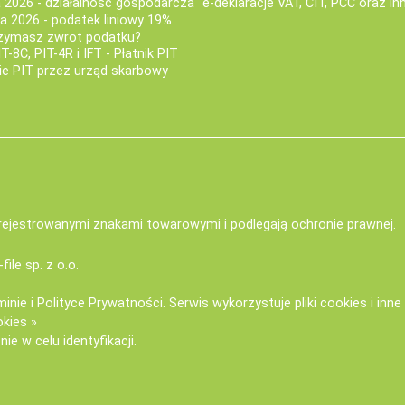
a 2026 - działalność gospodarcza
e-deklaracje VAT, CIT, PCC oraz in
za 2026 - podatek liniowy 19%
rzymasz zwrot podatku?
IT-8C, PIT-4R i IFT - Płatnik PIT
nie PIT przez urząd skarbowy
zarejestrowanymi znakami towarowymi i podlegają ochronie prawnej.
-file sp. z o.o.
minie
i
Polityce Prywatności
. Serwis wykorzystuje
pliki cookies i inn
okies »
ie w celu identyfikacji.