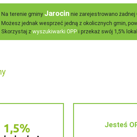
Jarocin
Na terenie gminy
nie zarejestrowano żadnej 
Możesz jednak wesprzeć jedną z okolicznych gmin, pow
Skorzystaj z
wyszukiwarki OPP
i przekaż swój 1,5% lokal
ny
Jesteś O