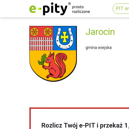
PIT on
Jarocin
gmina wiejska
Rozlicz Twój e-PIT i przekaż 