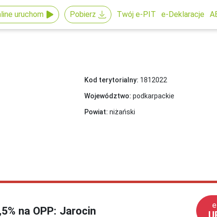
line uruchom
Pobierz
Twój e-PIT
e-Deklaracje
A
Kod terytorialny:
1812022
Województwo:
podkarpackie
Powiat:
niżański
e
1,5% na OPP: Jarocin
U