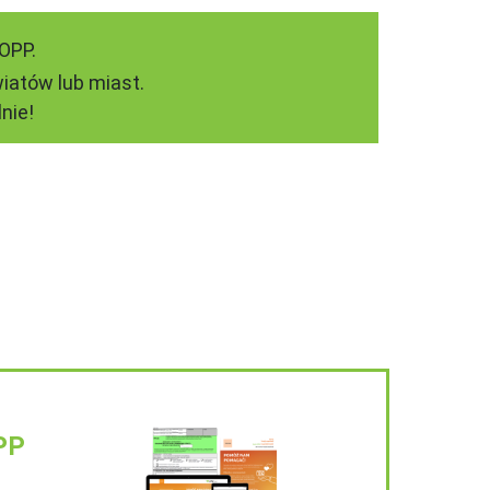
OPP.
iatów lub miast.
nie!
PP