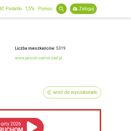
BC Podatki
1,5%
Pomoc
Zaloguj
Liczba mieszkańców:
5319
www.jarocin.samorzad.pl
wróć do wyszukiwarki
-pity 2026
RUCHOM