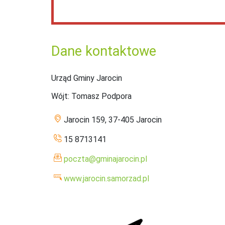
Dane kontaktowe
Urząd Gminy Jarocin
Wójt
: Tomasz Podpora
Jarocin 159, 37-405 Jarocin
15 8713141
poczta@gminajarocin.pl
www.jarocin.samorzad.pl