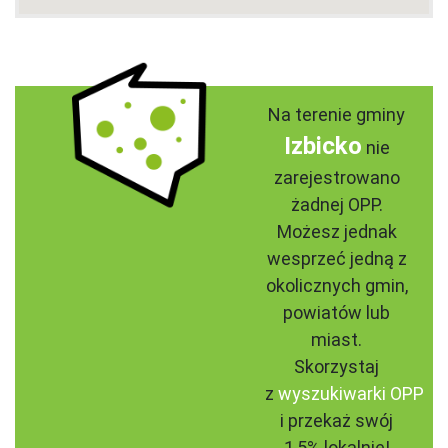
Na terenie gminy
Izbicko
nie
zarejestrowano
żadnej OPP.
Możesz jednak
wesprzeć jedną z
okolicznych gmin,
powiatów lub
miast.
Skorzystaj
z
wyszukiwarki OPP
i przekaż swój
1,5% lokalnie!