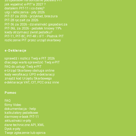
26 sposobów na obniżenie podatku PIT
jak wypełnić e-PIT'a 2027 ?
dostałem PIT-11 i co dalej?
ulgi i odliczenia - pity 2026
PIT-37 za 2026 - przykład, broszura
PIT-28 ryczałt za 2026
PIT-36 za 2026 - działalność gospodarcza
PIT-36L za 2026 - podatek liniowy 19%
kiedy otrzymasz zwrot podatku?
PIT-11, PIT-8C, PIT-4R i IFT - Płatnik PIT
rozliczenie PIT przez urząd skarbowy
e-Deklaracje
sprawdź i rozlicz Twój e PIT 2026
dlaczego warto sprawdzić Twój e-PIT
FAQ do usługi Twój e-PIT
e-Urząd Skarbowy obsługa online
kody weryfikacji UPO e-deklaracji
znajdź kod Urzędu Skarbowego
e-deklaracje VAT, CIT, PCC oraz inne
Pomoc
FAQ
filmy Video
dokumentacja - help
kalkulatory podatkowe
darmowy e-book PIT-11
aktualności e-pity
dane techniczne API, XML
Dysk e-pity
Twoje zgłoszenie lub opinia