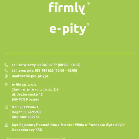
tel. serwisowy: 61 307 00 77 (08:00 - 16:00)
tel. awaryjny: 883 784 626 (16:00 - 18:00)
mail:
serwis@e-pity.pl
e-file sp. z o.o.
(dawniej: e-file sp. z o.o. sp. k.)
ul. Jeziorańska 12
(60-461) Poznań
NIP: 7811934421
Regon: 365695953
KRS: 0001202973
Sąd Rejonowy Poznań Nowe Miasto i Wilda w Poznaniu Wydział VIII
Gospodarczy KRS.