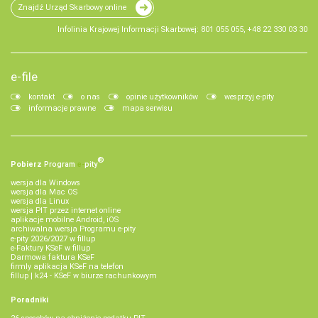
Znajdź Urząd Skarbowy online
Infolinia Krajowej Informacji Skarbowej: 801 055 055, +48 22 330 03 30
e-file
kontakt
o nas
opinie użytkowników
wesprzyj e-pity
informacje prawne
mapa serwisu
®
Pobierz
Program
e‑
pity
wersja dla Windows
wersja dla Mac OS
wersja dla Linux
wersja PIT przez internet online
aplikacje mobilne Android, iOS
archiwalna wersja Programu e-pity
e-pity 2026/2027 w fillup
e‑Faktury KSeF w fillup
Darmowa faktura KSeF
firmly aplikacja KSeF na telefon
fillup | k24 - KSeF w biurze rachunkowym
Poradniki