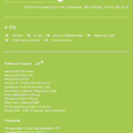
Infolinia Krajowej Informacji Skarbowej: 801 055 055, +48 22 330 03 30
e-file
kontakt
o nas
opinie użytkowników
wesprzyj e-pity
informacje prawne
mapa serwisu
®
Pobierz
Program
e‑
pity
wersja dla Windows
wersja dla Mac OS
wersja dla Linux
wersja PIT przez internet online
aplikacje mobilne Android, iOS
archiwalna wersja Programu e-pity
e-pity 2026/2027 w fillup
e‑Faktury KSeF w fillup
Darmowa faktura KSeF
firmly aplikacja KSeF na telefon
fillup | k24 - KSeF w biurze rachunkowym
Poradniki
26 sposobów na obniżenie podatku PIT
jak wypełnić e-PIT'a 2027 ?