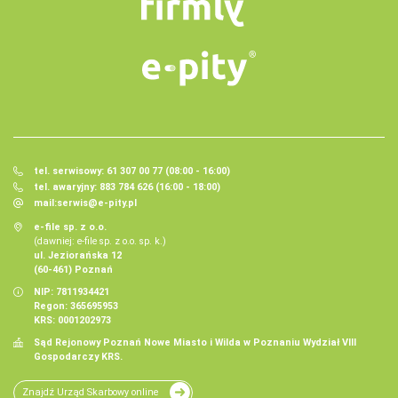
tel. serwisowy: 61 307 00 77 (08:00 - 16:00)
tel. awaryjny: 883 784 626 (16:00 - 18:00)
mail:
serwis@e-pity.pl
e-file sp. z o.o.
(dawniej: e-file sp. z o.o. sp. k.)
ul. Jeziorańska 12
(60-461) Poznań
NIP: 7811934421
Regon: 365695953
KRS: 0001202973
Sąd Rejonowy Poznań Nowe Miasto i Wilda w Poznaniu Wydział VIII
Gospodarczy KRS.
Znajdź Urząd Skarbowy online