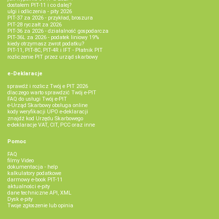
dostałem PIT-11 i co dalej?
ulgi i odliczenia - pity 2026
PIT-37 za 2026 - przykład, broszura
PIT-28 ryczałt za 2026
PIT-36 za 2026 - działalność gospodarcza
PIT-36L za 2026 - podatek liniowy 19%
kiedy otrzymasz zwrot podatku?
PIT-11, PIT-8C, PIT-4R i IFT - Płatnik PIT
rozliczenie PIT przez urząd skarbowy
e-Deklaracje
sprawdź i rozlicz Twój e PIT 2026
dlaczego warto sprawdzić Twój e-PIT
FAQ do usługi Twój e-PIT
e-Urząd Skarbowy obsługa online
kody weryfikacji UPO e-deklaracji
znajdź kod Urzędu Skarbowego
e-deklaracje VAT, CIT, PCC oraz inne
Pomoc
FAQ
filmy Video
dokumentacja - help
kalkulatory podatkowe
darmowy e-book PIT-11
aktualności e-pity
dane techniczne API, XML
Dysk e-pity
Twoje zgłoszenie lub opinia