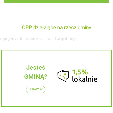
OPP działające na rzecz gminy
Logo gminy pobrano z serwisu: https://pl.wikipedia.org/
Jesteś
GMINĄ?
SPRAWDŹ