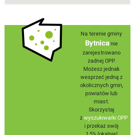
Na terenie gminy
Bytnica
nie
zarejestrowano
żadnej OPP.
Możesz jednak
wesprzeć jedną z
okolicznych gmin,
powiatów lub
miast.
Skorzystaj
z
wyszukiwarki OPP
i przekaż swój
1,5% lokalnie!