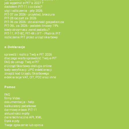
jak wypełnić e-PIT'a 2027 ?
dostałem PIT-11 i co dalej?
ulgi i odliczenia - pity 2026
PIT-37 za 2026 - przykład, broszura
PIT-28 ryczałt za 2026
PIT-36 za 2026 - działalność gospodarcza
PIT-36L za 2026 - podatek liniowy 19%
kiedy otrzymasz zwrot podatku?
PIT-11, PIT-8C, PIT-4R i IFT - Płatnik PIT
rozliczenie PIT przez urząd skarbowy
e-Deklaracje
sprawdź i rozlicz Twój e PIT 2026
dlaczego warto sprawdzić Twój e-PIT
FAQ do usługi Twój e-PIT
e-Urząd Skarbowy obsługa online
kody weryfikacji UPO e-deklaracji
znajdź kod Urzędu Skarbowego
e-deklaracje VAT, CIT, PCC oraz inne
Pomoc
FAQ
filmy Video
dokumentacja - help
kalkulatory podatkowe
darmowy e-book PIT-11
aktualności e-pity
dane techniczne API, XML
Dysk e-pity
Twoje zgłoszenie lub opinia