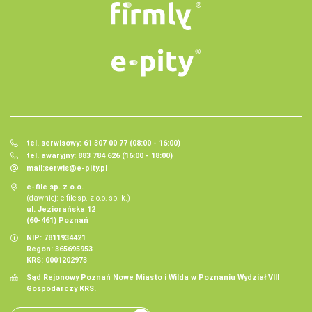
tel. serwisowy: 61 307 00 77 (08:00 - 16:00)
tel. awaryjny: 883 784 626 (16:00 - 18:00)
mail:
serwis@e-pity.pl
e-file sp. z o.o.
(dawniej: e-file sp. z o.o. sp. k.)
ul. Jeziorańska 12
(60-461) Poznań
NIP: 7811934421
Regon: 365695953
KRS: 0001202973
Sąd Rejonowy Poznań Nowe Miasto i Wilda w Poznaniu Wydział VIII
Gospodarczy KRS.