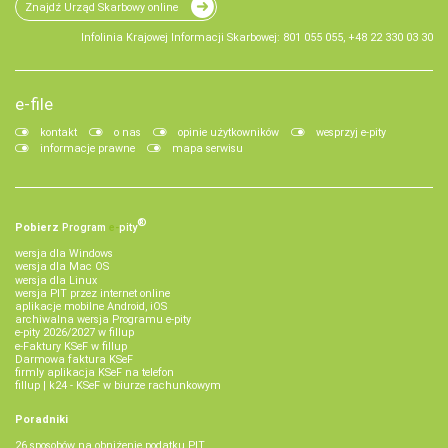
Znajdź Urząd Skarbowy online
Infolinia Krajowej Informacji Skarbowej: 801 055 055, +48 22 330 03 30
e-file
kontakt
o nas
opinie użytkowników
wesprzyj e-pity
informacje prawne
mapa serwisu
®
Pobierz
Program
e‑
pity
wersja dla Windows
wersja dla Mac OS
wersja dla Linux
wersja PIT przez internet online
aplikacje mobilne Android, iOS
archiwalna wersja Programu e-pity
e-pity 2026/2027 w fillup
e‑Faktury KSeF w fillup
Darmowa faktura KSeF
firmly aplikacja KSeF na telefon
fillup | k24 - KSeF w biurze rachunkowym
Poradniki
26 sposobów na obniżenie podatku PIT