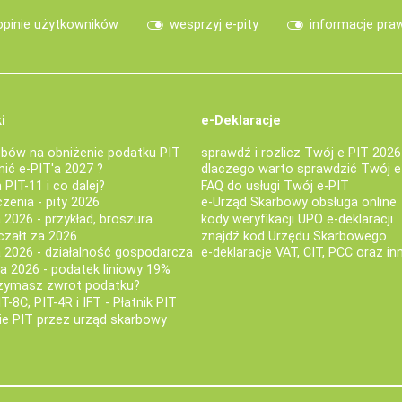
opinie użytkowników
wesprzyj e-pity
informacje pra
i
e-Deklaracje
bów na obniżenie podatku PIT
sprawdź i rozlicz Twój e PIT 2026
nić e-PIT'a 2027 ?
dlaczego warto sprawdzić Twój e
PIT-11 i co dalej?
FAQ do usługi Twój e-PIT
iczenia - pity 2026
e-Urząd Skarbowy obsługa online
 2026 - przykład, broszura
kody weryfikacji UPO e-deklaracji
czałt za 2026
znajdź kod Urzędu Skarbowego
a 2026 - działalność gospodarcza
e-deklaracje VAT, CIT, PCC oraz in
za 2026 - podatek liniowy 19%
rzymasz zwrot podatku?
IT-8C, PIT-4R i IFT - Płatnik PIT
nie PIT przez urząd skarbowy