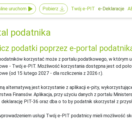
line uruchom
Pobierz
Twój e-PIT
e-Deklaracje
A
tal podatnika
icz podatki poprzez e-portal podatnika
odatników korzystać może z portalu podatkowego, w którym u
we - Twój e-PIT. Możliwość korzystania dostępna jest od połow
we (od 15 lutego 2027 - dla rozliczenia z 2026 r.).
ą alternatywą jest korzystanie z aplikacji e-pity, wykorzystuj
rstwa Finansów. Aplikacja, przy użyciu danych z portalu Minister
 deklarację PIT-36 oraz dba o to by podatnik skorzystał z przysł
prowadzeniem usługi Twój e-PIT podatnicy mieli możliwość sko