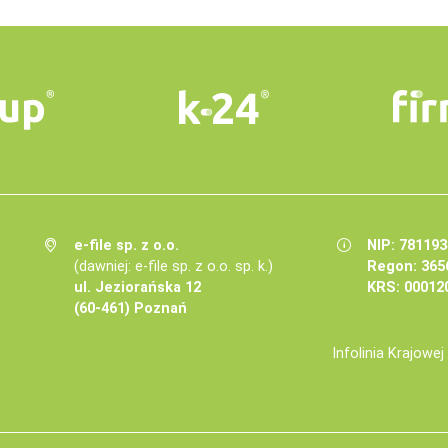
e-file sp. z o.o.
NIP: 78119
(dawniej: e-file sp. z o.o. sp. k.)
Regon: 365
ul. Jeziorańska 12
KRS: 00012
(60-461) Poznań
Infolinia Krajowe