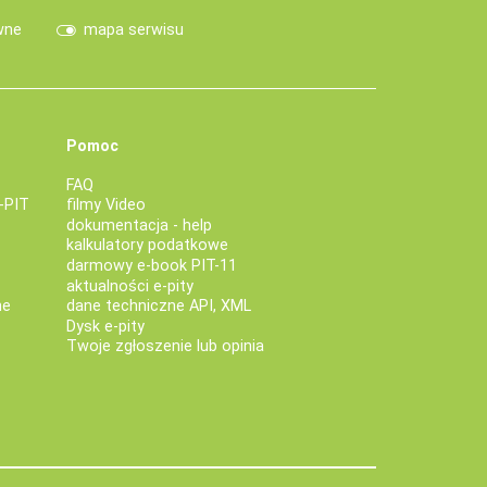
wne
mapa serwisu
Pomoc
FAQ
-PIT
filmy Video
dokumentacja - help
kalkulatory podatkowe
darmowy e-book PIT-11
aktualności e-pity
ne
dane techniczne API, XML
Dysk e-pity
Twoje zgłoszenie lub opinia