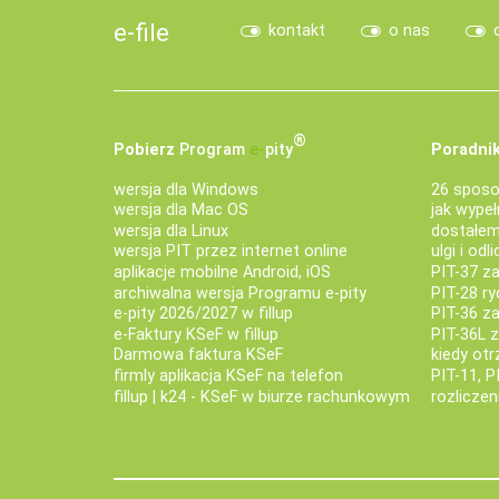
e-file
kontakt
o nas
®
Pobierz
Program
e‑
pity
Poradnik
wersja dla Windows
26 sposo
wersja dla Mac OS
jak wypeł
wersja dla Linux
dostałem 
wersja PIT przez internet online
ulgi i odl
aplikacje mobilne Android, iOS
PIT-37 za
archiwalna wersja Programu e-pity
PIT-28 ry
e-pity 2026/2027 w fillup
PIT-36 z
e‑Faktury KSeF w fillup
PIT-36L 
Darmowa faktura KSeF
kiedy ot
firmly aplikacja KSeF na telefon
PIT-11, P
fillup | k24 - KSeF w biurze rachunkowym
rozlicze