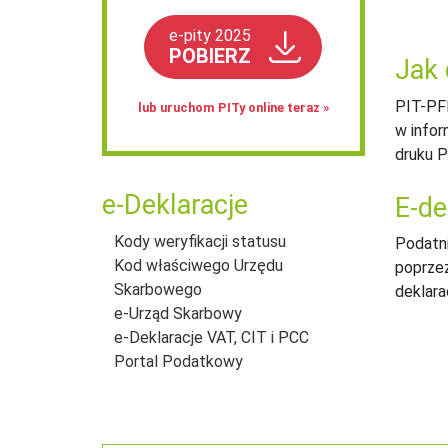
e-pity 2025
POBIERZ
Jak 
PIT-PF
lub uruchom PITy online teraz »
w infor
druku P
e-Deklaracje
E-de
Kody weryfikacji statusu
Podatni
Kod właściwego Urzędu
poprzez
Skarbowego
deklara
e-Urząd Skarbowy
e-Deklaracje VAT, CIT i PCC
Portal Podatkowy