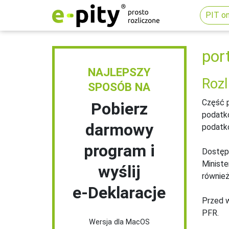
PIT on
por
NAJLEPSZY
Rozl
SPOSÓB NA
Część p
Pobierz
podatko
darmowy
podatko
program i
Dostępn
Ministe
wyślij
również
e‑Deklaracje
Przed w
PFR.
Wersja dla MacOS