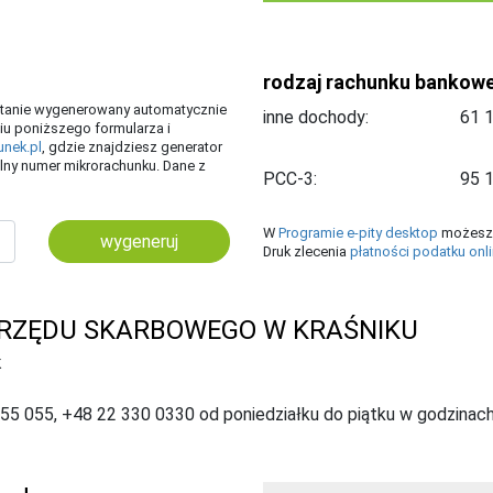
rodzaj rachunku bankow
ostanie wygenerowany automatycznie
inne dochody:
iu poniższego formularza i
unek.pl
, gdzie znajdziesz generator
ny numer mikrorachunku. Dane z
PCC-3:
W
Programie e-pity desktop
możesz 
wygeneruj
Druk zlecenia
płatności podatku onl
RZĘDU SKARBOWEGO W KRAŚNIKU
K
055 055, +48 22 330 0330 od poniedziałku do piątku w godzinach