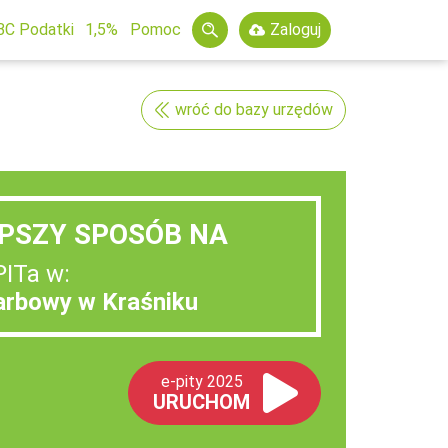
BC Podatki
1,5%
Pomoc
Zaloguj
wróć do bazy urzędów
PSZY SPOSÓB NA
PITa w:
arbowy w Kraśniku
e-pity 2025
URUCHOM