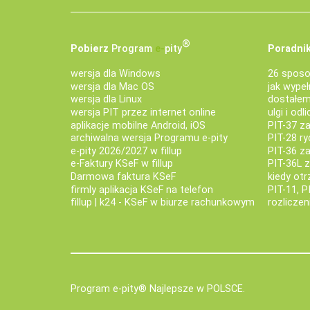
®
Pobierz
Program
e‑
pity
Poradnik
wersja dla Windows
26 sposo
wersja dla Mac OS
jak wypeł
wersja dla Linux
dostałem 
wersja PIT przez internet online
ulgi i odl
aplikacje mobilne Android, iOS
PIT-37 za
archiwalna wersja Programu e-pity
PIT-28 ry
e-pity 2026/2027 w fillup
PIT-36 z
e‑Faktury KSeF w fillup
PIT-36L 
Darmowa faktura KSeF
kiedy ot
firmly aplikacja KSeF na telefon
PIT-11, P
fillup | k24 - KSeF w biurze rachunkowym
rozlicze
Program e-pity® Najlepsze w POLSCE.