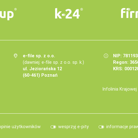
e-file sp. z o.o.
NIP: 78119
(dawniej: e-file sp. z o.o. sp. k.)
Regon: 365
ul. Jeziorańska 12
KRS: 00012
(60-461) Poznań
Infolinia Krajowe
opinie użytkowników
wesprzyj e-pity
informacje pra