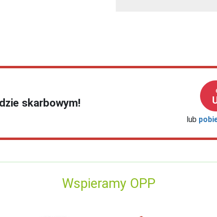
ędzie skarbowym!
lub
pobi
Wspieramy OPP