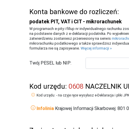
Konta bankowe do rozliczeń:
podatek PIT, VAT i CIT - mikrorachunek
W programach e-pity i fillup nr indywidualnego rachunku z
na podstawie danych z e-deklaracji podatnika. Po wypełnien
zatwierdzeniu zostaniesz przeniesiony na serwis
mikrorach
mikrorachunku podatkowego a także sprawdzisz indywidual
formularza nie są zapisywane.
Więcej informacji »
Twój PESEL lub NIP:
Kod urzędu:
0608
NACZELNIK U
Kod urzędu: - na czyje ręce wysyłasz e-Deklaracja i pliki JP
Infolinia
Krajowej Informacji Skarbowej: 801 