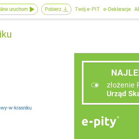
line uruchom
Pobierz
Twój e-PIT
e-Deklaracje
A
iku
NAJLE
złożenie 
Urząd Sk
owy-w-krasniku