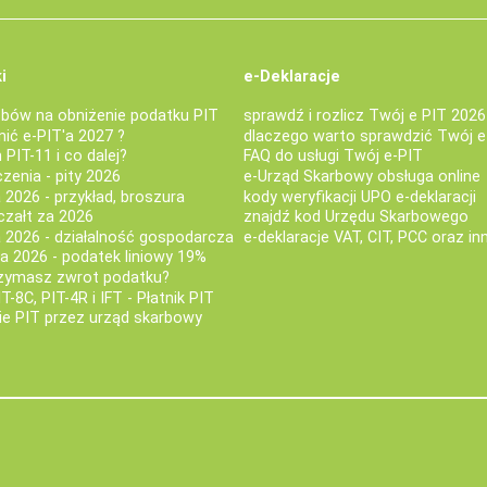
i
e-Deklaracje
bów na obniżenie podatku PIT
sprawdź i rozlicz Twój e PIT 2026
nić e-PIT'a 2027 ?
dlaczego warto sprawdzić Twój e
PIT-11 i co dalej?
FAQ do usługi Twój e-PIT
iczenia - pity 2026
e-Urząd Skarbowy obsługa online
 2026 - przykład, broszura
kody weryfikacji UPO e-deklaracji
czałt za 2026
znajdź kod Urzędu Skarbowego
a 2026 - działalność gospodarcza
e-deklaracje VAT, CIT, PCC oraz in
za 2026 - podatek liniowy 19%
rzymasz zwrot podatku?
IT-8C, PIT-4R i IFT - Płatnik PIT
nie PIT przez urząd skarbowy