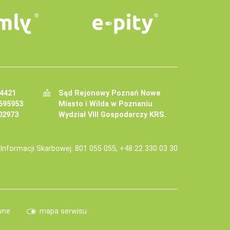
34421
Sąd Rejonowy Poznań Nowe
695953
Miasto i Wilda w Poznaniu
02973
Wydział VIII Gospodarczy KRS.
j Informacji Skarbowej: 801 055 055, +48 22 330 03 30
wne
mapa serwisu