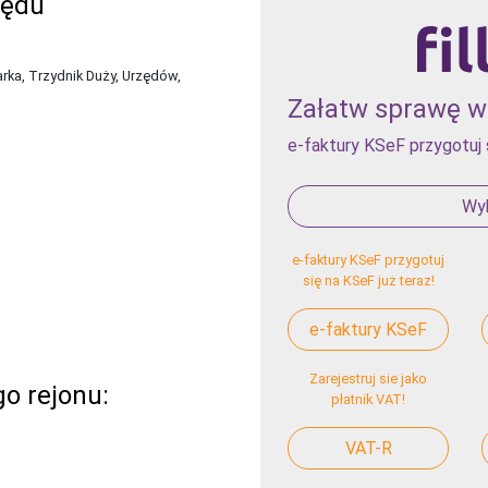
zędu
rka, Trzydnik Duży, Urzędów,
Załatw sprawę w 
e-faktury KSeF przygotuj 
Wyb
e-faktury KSeF przygotuj
się na KSeF już teraz!
e-faktury KSeF
Zarejestruj sie jako
o rejonu:
płatnik VAT!
VAT-R