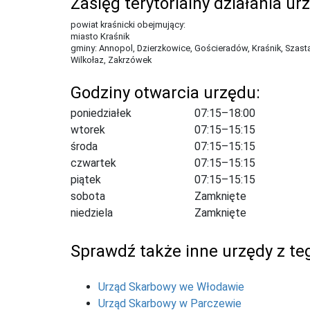
Zasięg terytorialny działania ur
powiat kraśnicki obejmujący:
miasto Kraśnik
gminy: Annopol, Dzierzkowice, Gościeradów, Kraśnik, Szasta
Wilkołaz, Zakrzówek
Godziny otwarcia urzędu:
poniedziałek
07:15–18:00
wtorek
07:15–15:15
środa
07:15–15:15
czwartek
07:15–15:15
piątek
07:15–15:15
sobota
Zamknięte
niedziela
Zamknięte
Sprawdź także inne urzędy z teg
Urząd Skarbowy we Włodawie
Urząd Skarbowy w Parczewie