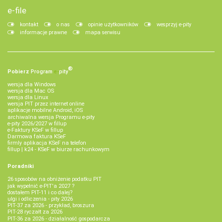
e-file
kontakt
o nas
opinie użytkowników
wesprzyj e-pity
informacje prawne
mapa serwisu
®
Pobierz
Program
e‑
pity
wersja dla Windows
wersja dla Mac OS
wersja dla Linux
wersja PIT przez internet online
aplikacje mobilne Android, iOS
archiwalna wersja Programu e-pity
e-pity 2026/2027 w fillup
e‑Faktury KSeF w fillup
Darmowa faktura KSeF
firmly aplikacja KSeF na telefon
fillup | k24 - KSeF w biurze rachunkowym
Poradniki
26 sposobów na obniżenie podatku PIT
jak wypełnić e-PIT'a 2027 ?
dostałem PIT-11 i co dalej?
ulgi i odliczenia - pity 2026
PIT-37 za 2026 - przykład, broszura
PIT-28 ryczałt za 2026
PIT-36 za 2026 - działalność gospodarcza