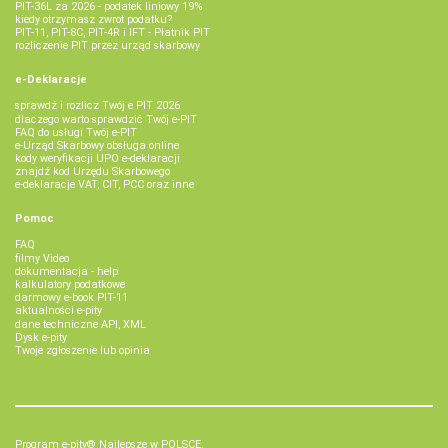
PIT-36L za 2026 - podatek liniowy 19%
kiedy otrzymasz zwrot podatku?
PIT-11, PIT-8C, PIT-4R i IFT - Płatnik PIT
rozliczenie PIT przez urząd skarbowy
e-Deklaracje
sprawdź i rozlicz Twój e PIT 2026
dlaczego warto sprawdzić Twój e-PIT
FAQ do usługi Twój e-PIT
e-Urząd Skarbowy obsługa online
kody weryfikacji UPO e-deklaracji
znajdź kod Urzędu Skarbowego
e-deklaracje VAT, CIT, PCC oraz inne
Pomoc
FAQ
filmy Video
dokumentacja - help
kalkulatory podatkowe
darmowy e-book PIT-11
aktualności e-pity
dane techniczne API, XML
Dysk e-pity
Twoje zgłoszenie lub opinia
Program e-pity® Najlepsze w POLSCE.