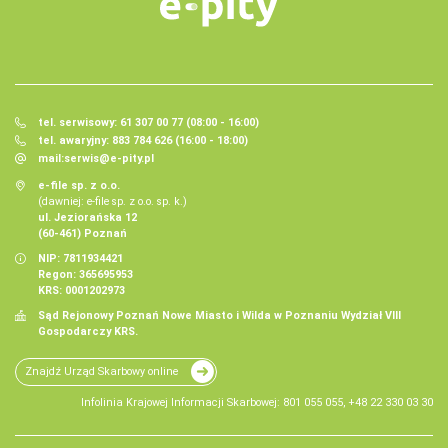
tel. serwisowy: 61 307 00 77 (08:00 - 16:00)
tel. awaryjny: 883 784 626 (16:00 - 18:00)
mail:
serwis@e-pity.pl
e-file sp. z o.o.
(dawniej: e-file sp. z o.o. sp. k.)
ul. Jeziorańska 12
(60-461) Poznań
NIP: 7811934421
Regon: 365695953
KRS: 0001202973
Sąd Rejonowy Poznań Nowe Miasto i Wilda w Poznaniu Wydział VIII
Gospodarczy KRS.
Znajdź Urząd Skarbowy online
Infolinia Krajowej Informacji Skarbowej: 801 055 055, +48 22 330 03 30