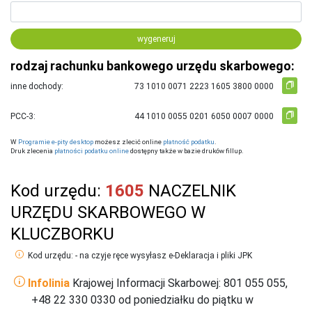
wygeneruj
rodzaj rachunku bankowego urzędu skarbowego:
inne dochody:
PCC-3:
W
Programie e-pity desktop
możesz zlecić online
płatność podatku
.
Druk zlecenia
płatności podatku online
dostępny także w bazie druków fillup.
Kod urzędu:
1605
NACZELNIK
URZĘDU SKARBOWEGO W
KLUCZBORKU
Kod urzędu: - na czyje ręce wysyłasz e-Deklaracja i pliki JPK
Infolinia
Krajowej Informacji Skarbowej: 801 055 055,
+48 22 330 0330 od poniedziałku do piątku w