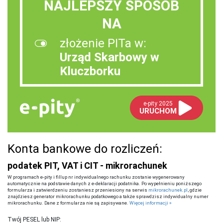
NAJLEPSZY SPOSÓB
NA
złożenie PITa w:
Urząd Skarbowy w
Kluczborku
e-pity 2025
URUCHOM
Konta bankowe do rozliczeń:
podatek PIT, VAT i CIT - mikrorachunek
W programach e-pity i fillup nr indywidualnego rachunku zostanie wygenerowany
automatycznie na podstawie danych z e-deklaracji podatnika. Po wypełnieniu poniższego
formularza i zatwierdzeniu zostaniesz przeniesiony na serwis
mikrorachunek.pl
, gdzie
znajdziesz generator mikrorachunku podatkowego a także sprawdzisz indywidualny numer
mikrorachunku. Dane z formularza nie są zapisywane.
Więcej informacji »
Twój PESEL lub NIP: