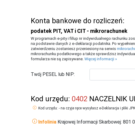
Konta bankowe do rozliczeń:
podatek PIT, VAT i CIT - mikrorachunek
W programach e-pity i fillup nr indywidualnego rachunku z
na podstawie danych z e-deklaracji podatnika. Po wypełnien
zatwierdzeniu zostaniesz przeniesiony na serwis
mikrorach
mikrorachunku podatkowego a także sprawdzisz indywidual
formularza nie są zapisywane.
Więcej informacji »
Twój PESEL lub NIP:
Kod urzędu:
0402
NACZELNIK U
Kod urzędu: - na czyje ręce wysyłasz e-Deklaracja i pliki JP
Infolinia
Krajowej Informacji Skarbowej: 801 