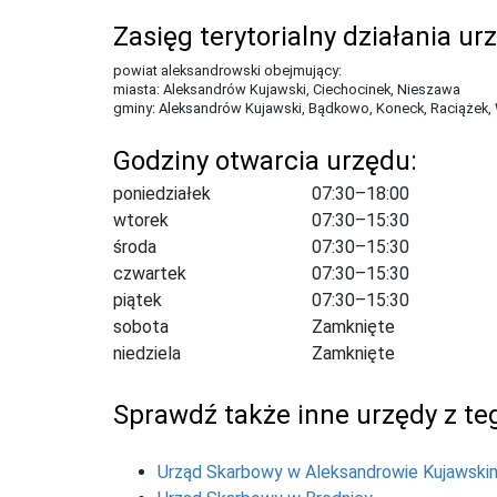
Zasięg terytorialny działania ur
powiat aleksandrowski obejmujący:
miasta: Aleksandrów Kujawski, Ciechocinek, Nieszawa
gminy: Aleksandrów Kujawski, Bądkowo, Koneck, Raciążek,
Godziny otwarcia urzędu:
poniedziałek
07:30–18:00
wtorek
07:30–15:30
środa
07:30–15:30
czwartek
07:30–15:30
piątek
07:30–15:30
sobota
Zamknięte
niedziela
Zamknięte
Sprawdź także inne urzędy z teg
Urząd Skarbowy w Aleksandrowie Kujawski