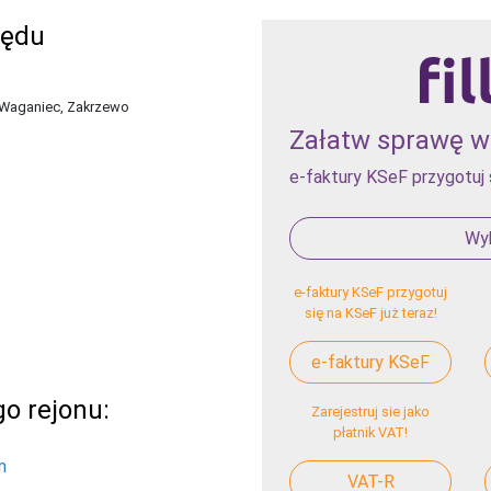
zędu
 Waganiec, Zakrzewo
Załatw sprawę w 
e-faktury KSeF przygotuj 
Wyb
e-faktury KSeF przygotuj
się na KSeF już teraz!
e-faktury KSeF
o rejonu:
Zarejestruj sie jako
płatnik VAT!
m
VAT-R