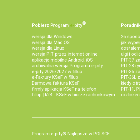
®
Pobierz
Program
e‑
pity
Poradnik
wersja dla Windows
26 sposo
wersja dla Mac OS
jak wypeł
wersja dla Linux
dostałem 
wersja PIT przez internet online
ulgi i odl
aplikacje mobilne Android, iOS
PIT-37 za
archiwalna wersja Programu e-pity
PIT-28 ry
e-pity 2026/2027 w fillup
PIT-36 z
e‑Faktury KSeF w fillup
PIT-36L 
Darmowa faktura KSeF
kiedy ot
firmly aplikacja KSeF na telefon
PIT-11, P
fillup | k24 - KSeF w biurze rachunkowym
rozlicze
Program e-pity® Najlepsze w POLSCE.