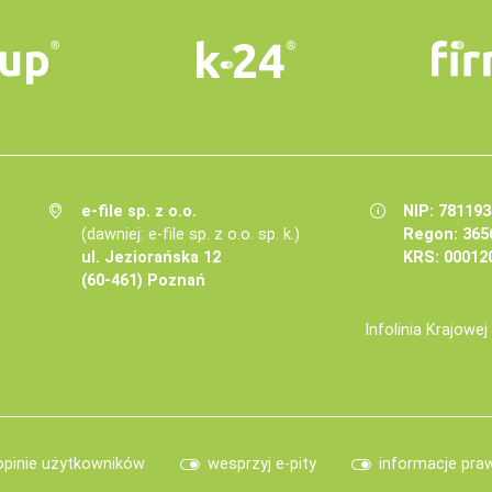
e-file sp. z o.o.
NIP: 78119
(dawniej: e-file sp. z o.o. sp. k.)
Regon: 365
ul. Jeziorańska 12
KRS: 00012
(60-461) Poznań
Infolinia Krajowe
opinie użytkowników
wesprzyj e-pity
informacje pra