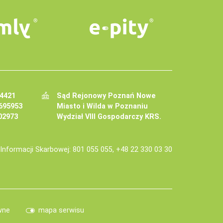
34421
Sąd Rejonowy Poznań Nowe
695953
Miasto i Wilda w Poznaniu
02973
Wydział VIII Gospodarczy KRS.
j Informacji Skarbowej: 801 055 055, +48 22 330 03 30
wne
mapa serwisu