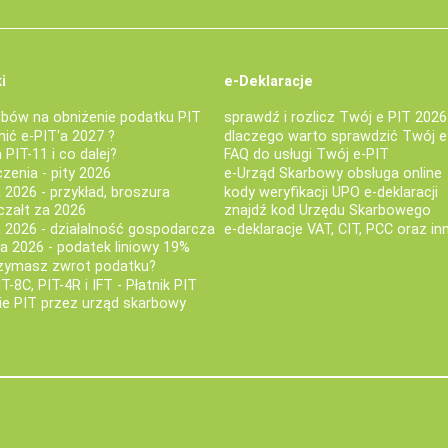
i
e-Deklaracje
bów na obniżenie podatku PIT
sprawdź i rozlicz Twój e PIT 2026
nić e-PIT'a 2027 ?
dlaczego warto sprawdzić Twój e
PIT-11 i co dalej?
FAQ do usługi Twój e-PIT
iczenia - pity 2026
e-Urząd Skarbowy obsługa online
 2026 - przykład, broszura
kody weryfikacji UPO e-deklaracji
czałt za 2026
znajdź kod Urzędu Skarbowego
a 2026 - działalność gospodarcza
e-deklaracje VAT, CIT, PCC oraz in
za 2026 - podatek liniowy 19%
rzymasz zwrot podatku?
IT-8C, PIT-4R i IFT - Płatnik PIT
nie PIT przez urząd skarbowy