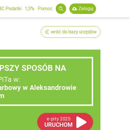
BC Podatki
1,5%
Pomoc
Zaloguj
wróć do bazy urzędów
PSZY SPOSÓB NA
PITa w:
arbowy w Aleksandrowie
im
e-pity 2025
URUCHOM