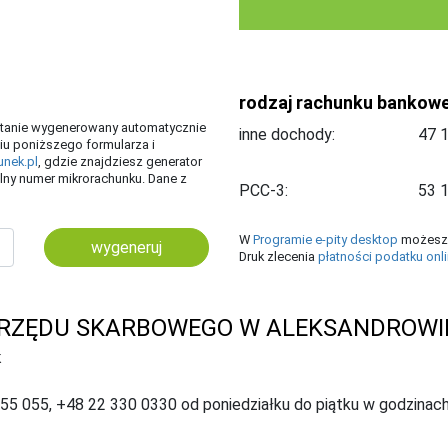
rodzaj rachunku bankow
ostanie wygenerowany automatycznie
inne dochody:
iu poniższego formularza i
unek.pl
, gdzie znajdziesz generator
ny numer mikrorachunku. Dane z
PCC-3:
W
Programie e-pity desktop
możesz 
wygeneruj
Druk zlecenia
płatności podatku onl
RZĘDU SKARBOWEGO W ALEKSANDROWI
K
055 055, +48 22 330 0330 od poniedziałku do piątku w godzinach