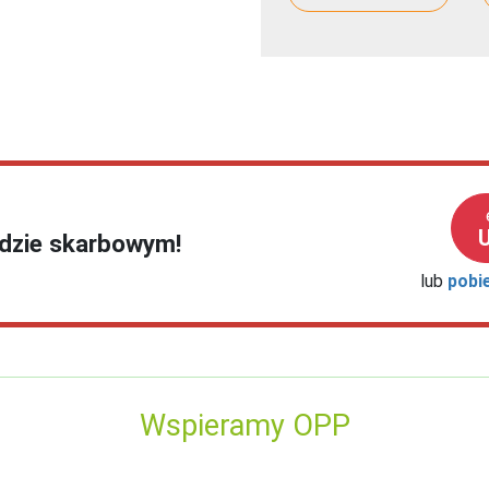
ędzie skarbowym!
lub
pobi
Wspieramy OPP