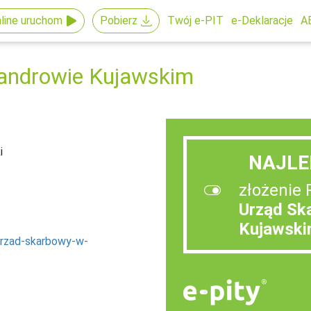
line uruchom
Pobierz
Twój e-PIT
e-Deklaracje
A
androwie Kujawskim
i
NAJLE
złożenie 
Urząd Sk
Kujawsk
urzad-skarbowy-w-