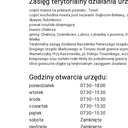
Zasięg terytorialny działania ur
część miasta na prawach powiatu - Toruń
część wschodnia miasta pod nazwami: Grębocin-Bielawy, J
Skarpie, Rubinkowo
powiat toruński obejmujący:
miasto Chełmża
gminy: Chełmża, Czernikowo, Lubicz, Łubianka, Łysomice, 
Wielka
Terytorialny zasięg działania Naczelnika Pierwszego Urzęd
Drugiego Urzędu Skarbowego w Toruniu dzieli granica wyzn
Warneńczyka, Przy Kaszowniku, pl. Pokoju Toruńskiego, wz
kolejowego oraz nurtem rzeki Wisły do południowej granicy 
Ulice graniczne objęte są terytorialnym zasięgiem działania
Godziny otwarcia urzędu:
poniedziałek
07:30–18:00
wtorek
07:30–15:30
środa
07:30–15:30
czwartek
07:30–15:30
piątek
07:30–15:30
sobota
Zamknięte
niedziela
Zamknięte