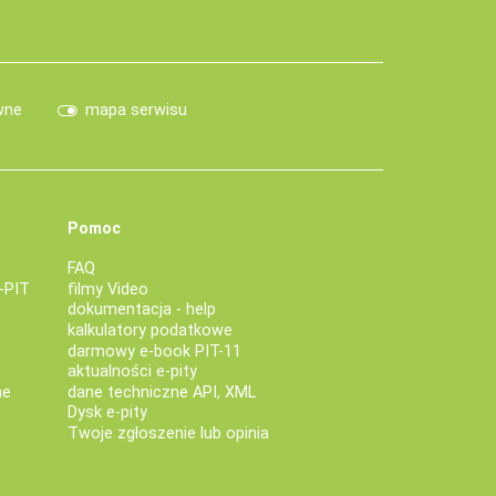
wne
mapa serwisu
Pomoc
FAQ
-PIT
filmy Video
dokumentacja - help
kalkulatory podatkowe
darmowy e-book PIT-11
aktualności e-pity
ne
dane techniczne API, XML
Dysk e-pity
Twoje zgłoszenie lub opinia