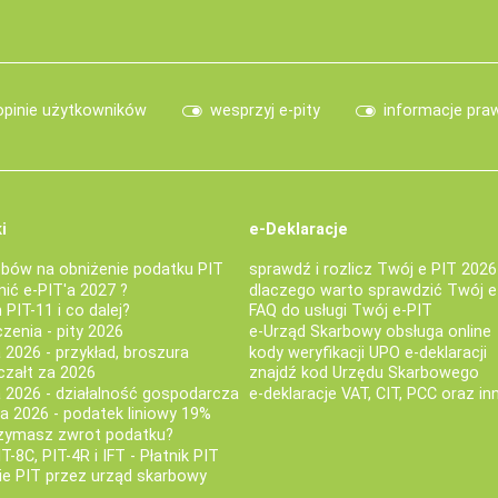
opinie użytkowników
wesprzyj e-pity
informacje pra
i
e-Deklaracje
bów na obniżenie podatku PIT
sprawdź i rozlicz Twój e PIT 2026
nić e-PIT'a 2027 ?
dlaczego warto sprawdzić Twój e
PIT-11 i co dalej?
FAQ do usługi Twój e-PIT
iczenia - pity 2026
e-Urząd Skarbowy obsługa online
 2026 - przykład, broszura
kody weryfikacji UPO e-deklaracji
czałt za 2026
znajdź kod Urzędu Skarbowego
a 2026 - działalność gospodarcza
e-deklaracje VAT, CIT, PCC oraz in
za 2026 - podatek liniowy 19%
rzymasz zwrot podatku?
IT-8C, PIT-4R i IFT - Płatnik PIT
nie PIT przez urząd skarbowy