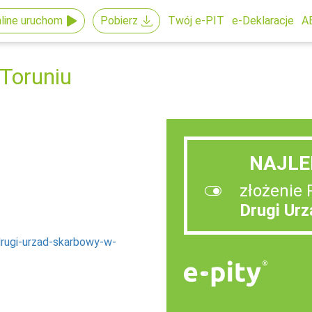
line uruchom
Pobierz
Twój e-PIT
e-Deklaracje
A
Toruniu
NAJLE
złożenie 
Drugi Ur
drugi-urzad-skarbowy-w-