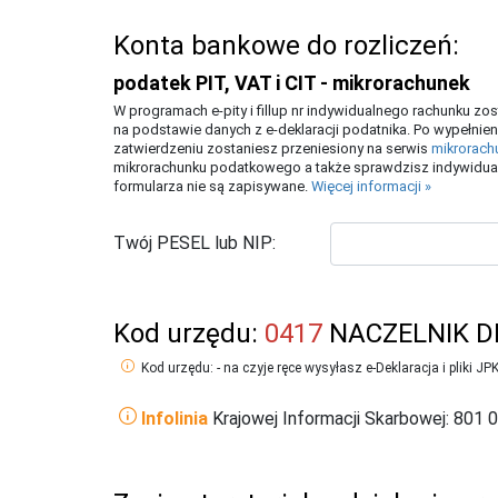
Konta bankowe do rozliczeń:
podatek PIT, VAT i CIT - mikrorachunek
W programach e-pity i fillup nr indywidualnego rachunku z
na podstawie danych z e-deklaracji podatnika. Po wypełnien
zatwierdzeniu zostaniesz przeniesiony na serwis
mikrorach
mikrorachunku podatkowego a także sprawdzisz indywidual
formularza nie są zapisywane.
Więcej informacji »
Twój PESEL lub NIP:
Kod urzędu:
0417
NACZELNIK D
Kod urzędu: - na czyje ręce wysyłasz e-Deklaracja i pliki JP
Infolinia
Krajowej Informacji Skarbowej: 801 