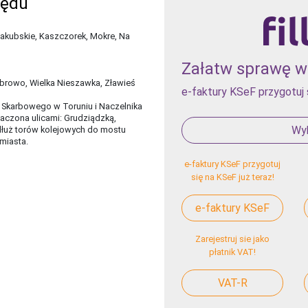
zędu
akubskie, Kaszczorek, Mokre, Na
Załatw sprawę w 
Obrowo, Wielka Nieszawka, Zławieś
e-faktury KSeF przygotuj 
u Skarbowego w Toruniu i Naczelnika
aczona ulicami: Grudziądzką,
Wyb
dłuż torów kolejowych do mostu
miasta.
e-faktury KSeF przygotuj
się na KSeF już teraz!
e-faktury KSeF
Zarejestruj sie jako
płatnik VAT!
VAT-R