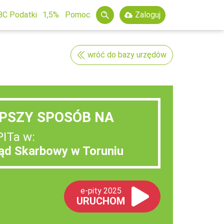
BC Podatki
1,5%
Pomoc
Zaloguj
wróć do bazy urzędów
PSZY SPOSÓB NA
PITa w:
ząd Skarbowy w Toruniu
e-pity 2025
URUCHOM