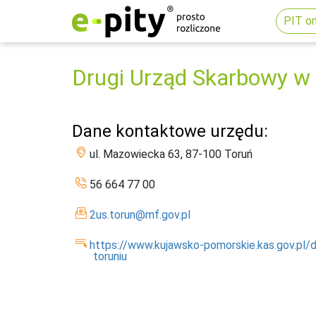
PIT on
Drugi Urząd Skarbowy w 
Dane kontaktowe urzędu:
ul. Mazowiecka 63, 87-100 Toruń
56 664 77 00
2us.torun@mf.gov.pl
https://www.kujawsko-pomorskie.kas.gov.pl/
toruniu