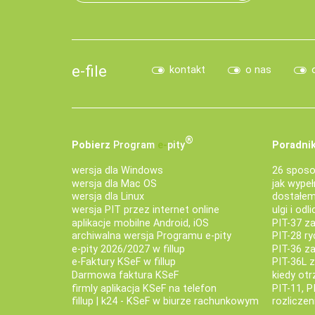
e-file
kontakt
o nas
®
Pobierz
Program
e‑
pity
Poradnik
wersja dla Windows
26 sposo
wersja dla Mac OS
jak wypeł
wersja dla Linux
dostałem 
wersja PIT przez internet online
ulgi i odl
aplikacje mobilne Android, iOS
PIT-37 za
archiwalna wersja Programu e-pity
PIT-28 ry
e-pity 2026/2027 w fillup
PIT-36 z
e‑Faktury KSeF w fillup
PIT-36L 
Darmowa faktura KSeF
kiedy ot
firmly aplikacja KSeF na telefon
PIT-11, P
fillup | k24 - KSeF w biurze rachunkowym
rozlicze