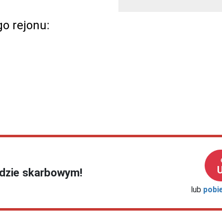
o rejonu:
ędzie skarbowym!
lub
pobi