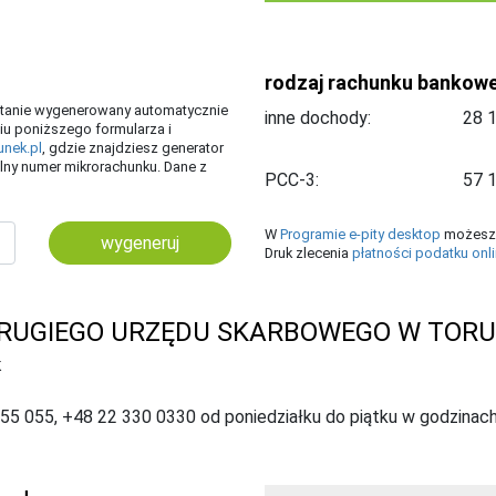
rodzaj rachunku bankow
ostanie wygenerowany automatycznie
inne dochody:
iu poniższego formularza i
unek.pl
, gdzie znajdziesz generator
ny numer mikrorachunku. Dane z
PCC-3:
W
Programie e-pity desktop
możesz 
wygeneruj
Druk zlecenia
płatności podatku onl
RUGIEGO URZĘDU SKARBOWEGO W TORU
K
055 055, +48 22 330 0330 od poniedziałku do piątku w godzinach