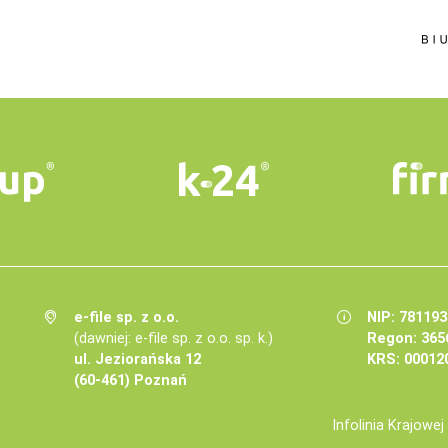
e-file sp. z o.o.
NIP: 78119
(dawniej: e-file sp. z o.o. sp. k.)
Regon: 365
ul. Jeziorańska 12
KRS: 00012
(60-461) Poznań
Infolinia Krajowe