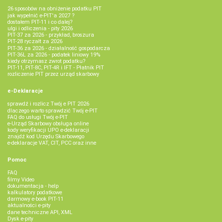
26 sposobów na obniżenie podatku PIT
jak wypełnić e-PIT'a 2027 ?
dostałem PIT-11 i co dalej?
ulgi i odliczenia - pity 2026
PIT-37 za 2026 - przykład, broszura
PIT-28 ryczałt za 2026
PIT-36 za 2026 - działalność gospodarcza
PIT-36L za 2026 - podatek liniowy 19%
kiedy otrzymasz zwrot podatku?
PIT-11, PIT-8C, PIT-4R i IFT - Płatnik PIT
rozliczenie PIT przez urząd skarbowy
e-Deklaracje
sprawdź i rozlicz Twój e PIT 2026
dlaczego warto sprawdzić Twój e-PIT
FAQ do usługi Twój e-PIT
e-Urząd Skarbowy obsługa online
kody weryfikacji UPO e-deklaracji
znajdź kod Urzędu Skarbowego
e-deklaracje VAT, CIT, PCC oraz inne
Pomoc
FAQ
filmy Video
dokumentacja - help
kalkulatory podatkowe
darmowy e-book PIT-11
aktualności e-pity
dane techniczne API, XML
Dysk e-pity