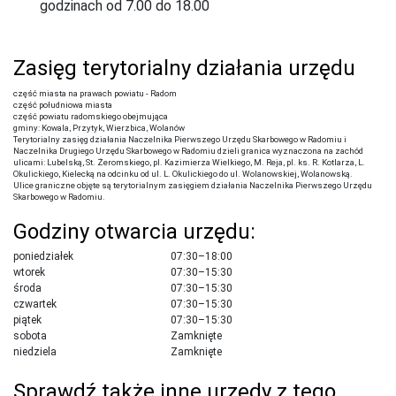
godzinach od 7.00 do 18.00
Zasięg terytorialny działania urzędu
część miasta na prawach powiatu - Radom
część południowa miasta
część powiatu radomskiego obejmująca
gminy: Kowala, Przytyk, Wierzbica, Wolanów
Terytorialny zasięg działania Naczelnika Pierwszego Urzędu Skarbowego w Radomiu i
Naczelnika Drugiego Urzędu Skarbowego w Radomiu dzieli granica wyznaczona na zachód
ulicami: Lubelską, St. Żeromskiego, pl. Kazimierza Wielkiego, M. Reja, pl. ks. R. Kotlarza, L.
Okulickiego, Kielecką na odcinku od ul. L. Okulickiego do ul. Wolanowskiej, Wolanowską.
Ulice graniczne objęte są terytorialnym zasięgiem działania Naczelnika Pierwszego Urzędu
Skarbowego w Radomiu.
Godziny otwarcia urzędu:
poniedziałek
07:30–18:00
wtorek
07:30–15:30
środa
07:30–15:30
czwartek
07:30–15:30
piątek
07:30–15:30
sobota
Zamknięte
niedziela
Zamknięte
Sprawdź także inne urzędy z tego