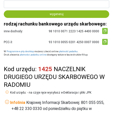
wygeneruj
rodzaj rachunku bankowego urzędu skarbowego:
inne dochody:
PCC-3:
W
Programie e-pity desktop
możesz zlecić online
płatność podatku
.
Druk zlecenia
płatności podatku online
dostępny także w bazie druków fillup.
Kod urzędu:
1425
NACZELNIK
DRUGIEGO URZĘDU SKARBOWEGO W
RADOMIU
Kod urzędu: - na czyje ręce wysyłasz e-Deklaracja i pliki JPK
Infolinia
Krajowej Informacji Skarbowej: 801 055 055,
+48 22 330 0330 od poniedziałku do piątku w