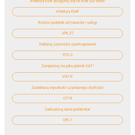
e-faktury KSeF przygotuj się na KSeF już teraz!
e-faktury KSeF
Rozlicz podatek od towarów i usług!
JPK_V7
Deklaruj czynności cywilnoprawne!
PCC-3
Zarejestruj sie jako płatnik VAT!
VAT-R
Zadeklaruj wysokość uzyskanego dochodu!
CIT-8
Zaktualizuj dane podatnika!
UPL-1