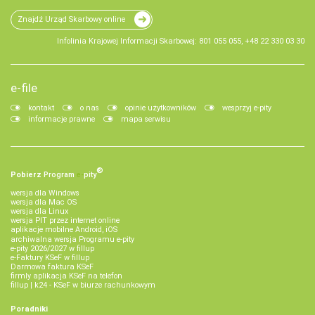
Znajdź Urząd Skarbowy online
Infolinia Krajowej Informacji Skarbowej: 801 055 055, +48 22 330 03 30
e-file
kontakt
o nas
opinie użytkowników
wesprzyj e-pity
informacje prawne
mapa serwisu
®
Pobierz
Program
e‑
pity
wersja dla Windows
wersja dla Mac OS
wersja dla Linux
wersja PIT przez internet online
aplikacje mobilne Android, iOS
archiwalna wersja Programu e-pity
e-pity 2026/2027 w fillup
e‑Faktury KSeF w fillup
Darmowa faktura KSeF
firmly aplikacja KSeF na telefon
fillup | k24 - KSeF w biurze rachunkowym
Poradniki