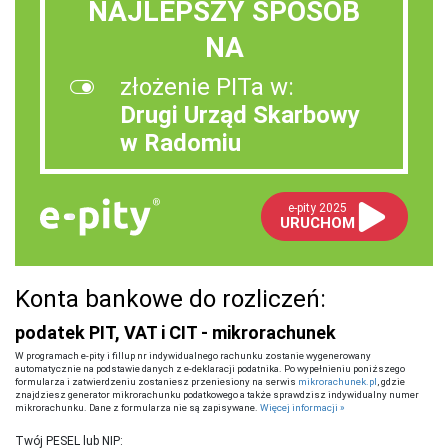
NAJLEPSZY SPOSÓB
NA
złożenie PITa w:
Drugi Urząd Skarbowy
w Radomiu
e-pity 2025
URUCHOM
Konta bankowe do rozliczeń:
podatek PIT, VAT i CIT - mikrorachunek
W programach e-pity i fillup nr indywidualnego rachunku zostanie wygenerowany
automatycznie na podstawie danych z e-deklaracji podatnika. Po wypełnieniu poniższego
formularza i zatwierdzeniu zostaniesz przeniesiony na serwis
mikrorachunek.pl
, gdzie
znajdziesz generator mikrorachunku podatkowego a także sprawdzisz indywidualny numer
mikrorachunku. Dane z formularza nie są zapisywane.
Więcej informacji »
Twój PESEL lub NIP: