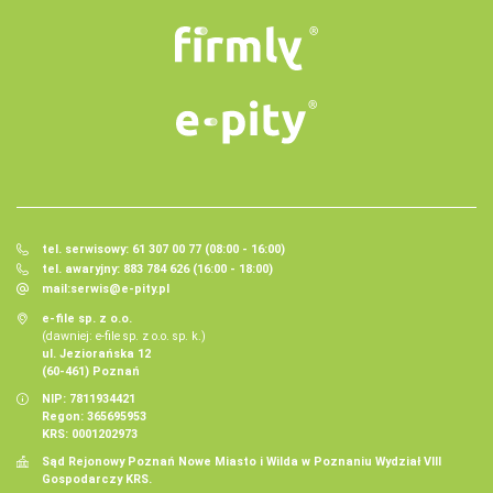
tel. serwisowy: 61 307 00 77 (08:00 - 16:00)
tel. awaryjny: 883 784 626 (16:00 - 18:00)
mail:
serwis@e-pity.pl
e-file sp. z o.o.
(dawniej: e-file sp. z o.o. sp. k.)
ul. Jeziorańska 12
(60-461) Poznań
NIP: 7811934421
Regon: 365695953
KRS: 0001202973
Sąd Rejonowy Poznań Nowe Miasto i Wilda w Poznaniu Wydział VIII
Gospodarczy KRS.