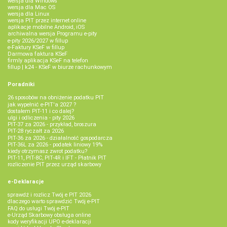
wersja dla Windows
wersja dla Mac OS
wersja dla Linux
wersja PIT przez internet online
aplikacje mobilne Android, iOS
archiwalna wersja Programu e-pity
e-pity 2026/2027 w fillup
e‑Faktury KSeF w fillup
Darmowa faktura KSeF
firmly aplikacja KSeF na telefon
fillup | k24 - KSeF w biurze rachunkowym
Poradniki
26 sposobów na obniżenie podatku PIT
jak wypełnić e-PIT'a 2027 ?
dostałem PIT-11 i co dalej?
ulgi i odliczenia - pity 2026
PIT-37 za 2026 - przykład, broszura
PIT-28 ryczałt za 2026
PIT-36 za 2026 - działalność gospodarcza
PIT-36L za 2026 - podatek liniowy 19%
kiedy otrzymasz zwrot podatku?
PIT-11, PIT-8C, PIT-4R i IFT - Płatnik PIT
rozliczenie PIT przez urząd skarbowy
e-Deklaracje
sprawdź i rozlicz Twój e PIT 2026
dlaczego warto sprawdzić Twój e-PIT
FAQ do usługi Twój e-PIT
e-Urząd Skarbowy obsługa online
kody weryfikacji UPO e-deklaracji