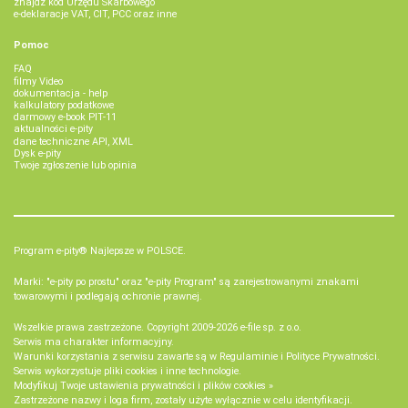
znajdź kod Urzędu Skarbowego
e-deklaracje VAT, CIT, PCC oraz inne
Pomoc
FAQ
filmy Video
dokumentacja - help
kalkulatory podatkowe
darmowy e-book PIT-11
aktualności e-pity
dane techniczne API, XML
Dysk e-pity
Twoje zgłoszenie lub opinia
Program e-pity® Najlepsze w POLSCE.
Marki: "e-pity po prostu" oraz "e-pity Program" są zarejestrowanymi znakami
towarowymi i podlegają ochronie prawnej.
Wszelkie prawa zastrzeżone. Copyright 2009-2026
e-file sp. z o.o.
Serwis ma charakter informacyjny.
Warunki korzystania z serwisu zawarte są w
Regulaminie
i
Polityce Prywatności
.
Serwis wykorzystuje
pliki cookies i inne technologie
.
Modyfikuj Twoje ustawienia prywatności i plików cookies »
Zastrzeżone nazwy i loga firm, zostały użyte wyłącznie w celu identyfikacji.