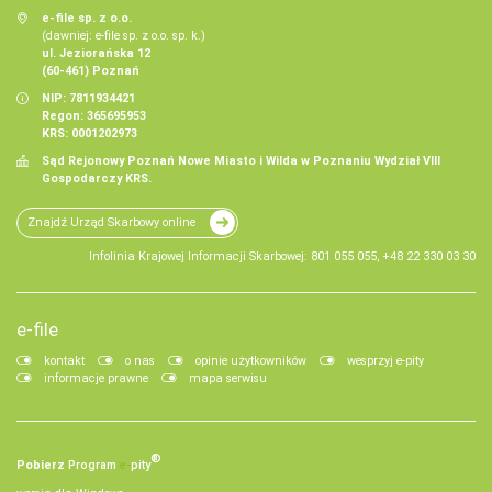
e-file sp. z o.o.
(dawniej: e-file sp. z o.o. sp. k.)
ul. Jeziorańska 12
(60-461) Poznań
NIP: 7811934421
Regon: 365695953
KRS: 0001202973
Sąd Rejonowy Poznań Nowe Miasto i Wilda w Poznaniu Wydział VIII
Gospodarczy KRS.
Znajdź Urząd Skarbowy online
Infolinia Krajowej Informacji Skarbowej: 801 055 055, +48 22 330 03 30
e-file
kontakt
o nas
opinie użytkowników
wesprzyj e-pity
informacje prawne
mapa serwisu
®
Pobierz
Program
e‑
pity