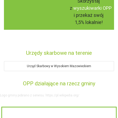
Skorzystaj
z
wyszukiwarki OPP
i przekaż swój
1,5% lokalnie!
Urzędy skarbowe na terenie
Urząd Skarbowy w Wysokiem Mazowieckiem
OPP działające na rzecz gminy
Logo gminy pobrano z serwisu: https://pl.wikipedia.org/