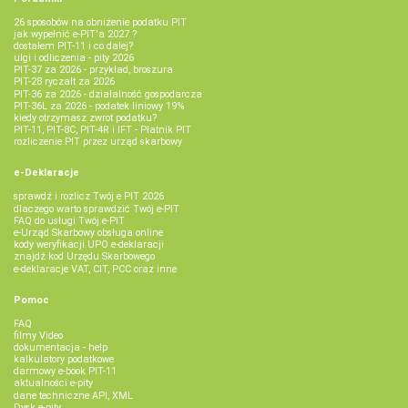
26 sposobów na obniżenie podatku PIT
jak wypełnić e-PIT'a 2027 ?
dostałem PIT-11 i co dalej?
ulgi i odliczenia - pity 2026
PIT-37 za 2026 - przykład, broszura
PIT-28 ryczałt za 2026
PIT-36 za 2026 - działalność gospodarcza
PIT-36L za 2026 - podatek liniowy 19%
kiedy otrzymasz zwrot podatku?
PIT-11, PIT-8C, PIT-4R i IFT - Płatnik PIT
rozliczenie PIT przez urząd skarbowy
e-Deklaracje
sprawdź i rozlicz Twój e PIT 2026
dlaczego warto sprawdzić Twój e-PIT
FAQ do usługi Twój e-PIT
e-Urząd Skarbowy obsługa online
kody weryfikacji UPO e-deklaracji
znajdź kod Urzędu Skarbowego
e-deklaracje VAT, CIT, PCC oraz inne
Pomoc
FAQ
filmy Video
dokumentacja - help
kalkulatory podatkowe
darmowy e-book PIT-11
aktualności e-pity
dane techniczne API, XML
Dysk e-pity