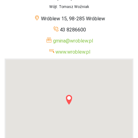
Wójt
: Tomasz Woźniak
Wróblew 15, 98-285 Wróblew
43 8286600
gmina@wroblew.pl
www.wroblew.pl