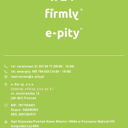
tel. serwisowy: 61 307 00 77 (08:00 - 16:00)
tel. awaryjny: 883 784 626 (16:00 - 18:00)
mail:
serwis@e-pity.pl
e-file sp. z o.o.
(dawniej: e-file sp. z o.o. sp. k.)
ul. Jeziorańska 12
(60-461) Poznań
NIP: 7811934421
Regon: 365695953
KRS: 0001202973
Sąd Rejonowy Poznań Nowe Miasto i Wilda w Poznaniu Wydział VIII
Gospodarczy KRS.