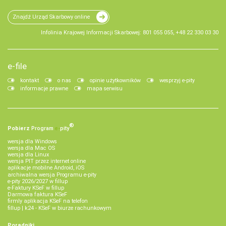
Znajdź Urząd Skarbowy online
Infolinia Krajowej Informacji Skarbowej: 801 055 055, +48 22 330 03 30
e-file
kontakt
o nas
opinie użytkowników
wesprzyj e-pity
informacje prawne
mapa serwisu
®
Pobierz
Program
e‑
pity
wersja dla Windows
wersja dla Mac OS
wersja dla Linux
wersja PIT przez internet online
aplikacje mobilne Android, iOS
archiwalna wersja Programu e-pity
e-pity 2026/2027 w fillup
e‑Faktury KSeF w fillup
Darmowa faktura KSeF
firmly aplikacja KSeF na telefon
fillup | k24 - KSeF w biurze rachunkowym
Poradniki