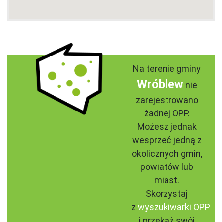
Na terenie gminy
Wróblew
nie
zarejestrowano
żadnej OPP.
Możesz jednak
wesprzeć jedną z
okolicznych gmin,
powiatów lub
miast.
Skorzystaj
z
wyszukiwarki OPP
i przekaż swój