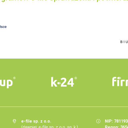
e-file sp. z o.o.
NIP: 78119
(dawniej: e-file sp. z o.o. sp. k.)
Regon: 365