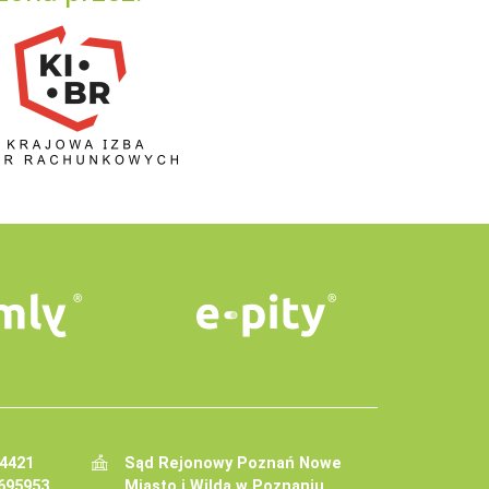
34421
Sąd Rejonowy Poznań Nowe
695953
Miasto i Wilda w Poznaniu