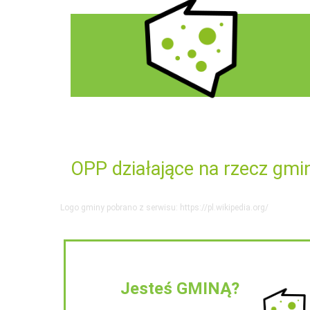
OPP działające na rzecz gmi
Logo gminy pobrano z serwisu: https://pl.wikipedia.org/
Jesteś GMINĄ?