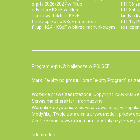
e-pity 2026/2027 w fillup
PIT-36 z
e‑Faktury KSeF w fillup
PIT-36L 
Darmowa faktura KSeF
kiedy ot
firmly aplikacja KSeF na telefon
PIT-11, P
fillup | k24 - KSeF w biurze rachunkowym
rozlicze
Program e-pity® Najlepsze w POLSCE.
Marki: "e-pity po prostu" oraz "e-pity Program" są 
Wszelkie prawa zastrzeżone. Copyright 2009-2026
e
Serwis ma charakter informacyjny.
Warunki korzystania z serwisu zawarte są w
Regula
Modyfikuj Twoje ustawienia prywatności i plików co
Zastrzeżone nazwy i loga firm, zostały użyte wyłączn
site credits