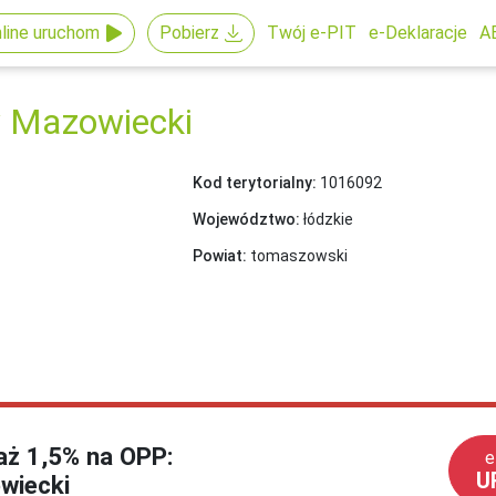
line uruchom
Pobierz
Twój e-PIT
e-Deklaracje
A
 Mazowiecki
Kod terytorialny:
1016092
Województwo:
łódzkie
Powiat:
tomaszowski
każ 1,5% na OPP:
e
U
wiecki