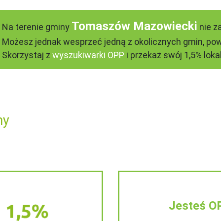
Tomaszów Mazowiecki
Na terenie gminy
nie z
Możesz jednak wesprzeć jedną z okolicznych gmin, pow
Skorzystaj z
wyszukiwarki OPP
i przekaż swój 1,5% lokal
ny
Jesteś O