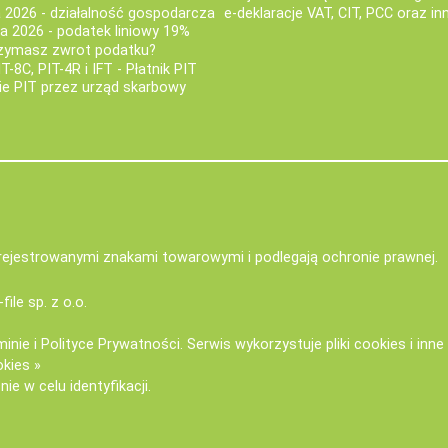
a 2026 - działalność gospodarcza
e-deklaracje VAT, CIT, PCC oraz in
za 2026 - podatek liniowy 19%
rzymasz zwrot podatku?
IT-8C, PIT-4R i IFT - Płatnik PIT
nie PIT przez urząd skarbowy
zarejestrowanymi znakami towarowymi i podlegają ochronie prawnej.
-file sp. z o.o.
minie
i
Polityce Prywatności
. Serwis wykorzystuje
pliki cookies i inn
okies »
ie w celu identyfikacji.