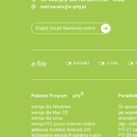
mail:
serwis@e-pity.pl
Znajdź Urząd Skarbowy online
e-file
kontakt
o nas
®
Pobierz
Program
e‑
pity
Poradnik
wersja dla Windows
26 sposo
wersja dla Mac OS
jak wypeł
wersja dla Linux
dostałem 
wersja PIT przez internet online
ulgi i odl
aplikacje mobilne Android, iOS
PIT-37 za
archiwalna wersja Programu e-pity
PIT-28 ry