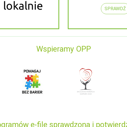
SPRAWDŹ
Wspieramy OPP
gramów e-file sprawdzona i potwierd