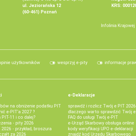
ul. Jeziorańska 12
KRS: 00012
(60-461) Poznań
Infolinia Krajowe
opinie użytkowników
wesprzyj e-pity
informacje pra
i
e-Deklaracje
bów na obniżenie podatku PIT
sprawdź i rozlicz Twój e PIT 2026
nić e-PIT'a 2027 ?
dlaczego warto sprawdzić Twój e
PIT-11 i co dalej?
FAQ do usługi Twój e-PIT
iczenia - pity 2026
e-Urząd Skarbowy obsługa online
 2026 - przykład, broszura
kody weryfikacji UPO e-deklaracji
czałt za 2026
znajdź kod Urzędu Skarbowego