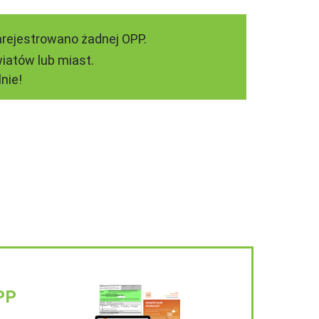
arejestrowano żadnej OPP.
iatów lub miast.
nie!
PP