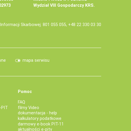
02973
Wydział VIII Gospodarczy KRS.
j Informacji Skarbowej: 801 055 055, +48 22 330 03 30
wne
mapa serwisu
Pomoc
FAQ
-PIT
filmy Video
dokumentacja - help
kalkulatory podatkowe
darmowy e-book PIT-11
aktualności e-pity