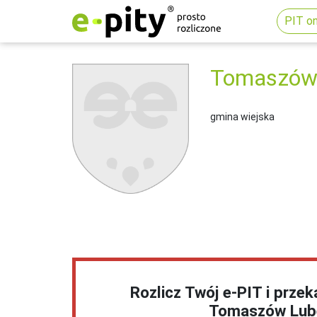
PIT on
Tomaszów 
gmina wiejska
Rozlicz Twój e-PIT i prze
Tomaszów Lube