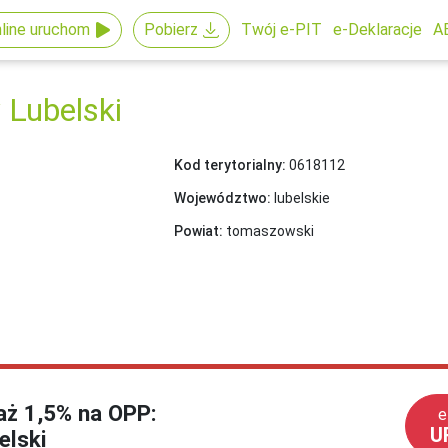
line uruchom
Pobierz
Twój e-PIT
e-Deklaracje
A
Lubelski
Kod terytorialny:
0618112
Województwo:
lubelskie
Powiat:
tomaszowski
każ 1,5% na OPP:
e
U
lski