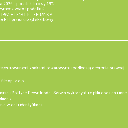
za 2026 - podatek liniowy 19%
rzymasz zwrot podatku?
IT-8C, PIT-4R i IFT - Płatnik PIT
nie PIT przez urząd skarbowy
zarejestrowanymi znakami towarowymi i podlegają ochronie prawnej.
-file sp. z o.o.
minie
i
Polityce Prywatności
. Serwis wykorzystuje
pliki cookies i inn
okies »
ie w celu identyfikacji.