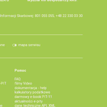
02973
Wydział VIII Gospodarczy KRS.
j Informacji Skarbowej: 801 055 055, +48 22 330 03 30
wne
mapa serwisu
Pomoc
FAQ
-PIT
filmy Video
dokumentacja - help
kalkulatory podatkowe
darmowy e-book PIT-11
aktualności e-pity
ne
dane techniczne API, XML