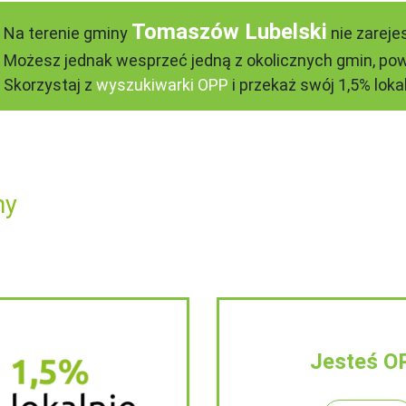
Tomaszów Lubelski
Na terenie gminy
nie zareje
Możesz jednak wesprzeć jedną z okolicznych gmin, pow
Skorzystaj z
wyszukiwarki OPP
i przekaż swój 1,5% lokal
ny
Jesteś O