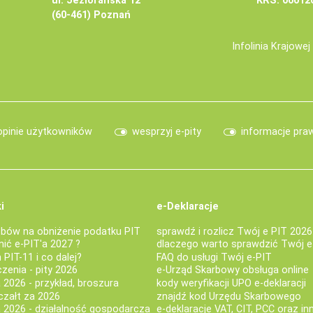
ul. Jeziorańska 12
KRS: 00012
(60-461) Poznań
Infolinia Krajowe
opinie użytkowników
wesprzyj e-pity
informacje pra
i
e-Deklaracje
bów na obniżenie podatku PIT
sprawdź i rozlicz Twój e PIT 2026
nić e-PIT'a 2027 ?
dlaczego warto sprawdzić Twój e
PIT-11 i co dalej?
FAQ do usługi Twój e-PIT
iczenia - pity 2026
e-Urząd Skarbowy obsługa online
 2026 - przykład, broszura
kody weryfikacji UPO e-deklaracji
czałt za 2026
znajdź kod Urzędu Skarbowego
a 2026 - działalność gospodarcza
e-deklaracje VAT, CIT, PCC oraz in