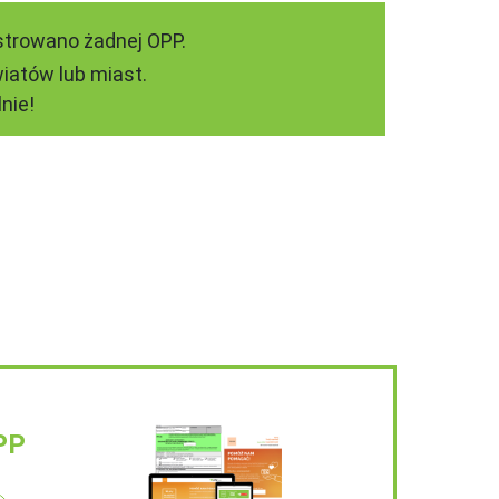
strowano żadnej OPP.
iatów lub miast.
nie!
PP