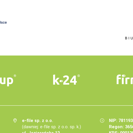
e-file sp. z o.o.
NIP: 78119
(dawniej: e-file sp. z o.o. sp. k.)
Regon: 365