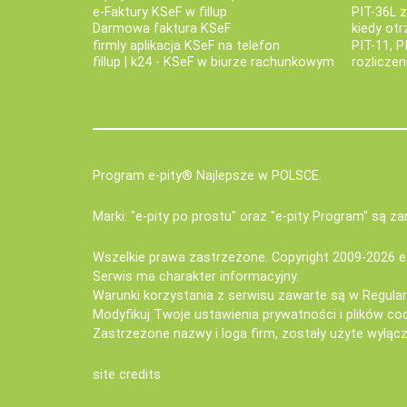
e‑Faktury KSeF w fillup
PIT-36L 
Darmowa faktura KSeF
kiedy ot
firmly aplikacja KSeF na telefon
PIT-11, P
fillup | k24 - KSeF w biurze rachunkowym
rozlicze
Program e-pity® Najlepsze w POLSCE.
Marki: "e-pity po prostu" oraz "e-pity Program" są 
Wszelkie prawa zastrzeżone. Copyright 2009-2026
e
Serwis ma charakter informacyjny.
Warunki korzystania z serwisu zawarte są w
Regula
Modyfikuj Twoje ustawienia prywatności i plików co
Zastrzeżone nazwy i loga firm, zostały użyte wyłączn
site credits