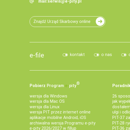
mail:
serwis@e-pity.pl
Znajdź Urząd Skarbowy online
e-file
kontakt
o nas
®
Pobierz
Program
e‑
pity
Poradnik
wersja dla Windows
26 sposo
wersja dla Mac OS
jak wypeł
wersja dla Linux
dostałem 
wersja PIT przez internet online
ulgi i odl
aplikacje mobilne Android, iOS
PIT-37 za
archiwalna wersja Programu e-pity
PIT-28 ry
e-pity 2026/2027 w fillup
PIT-36 z