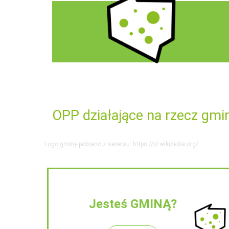
OPP działające na rzecz gmi
Logo gminy pobrano z serwisu: https://pl.wikipedia.org/
Jesteś GMINĄ?