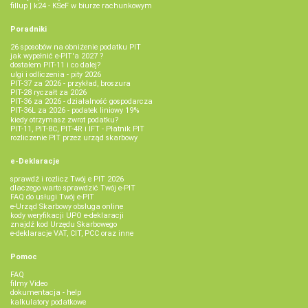
fillup | k24 - KSeF w biurze rachunkowym
Poradniki
26 sposobów na obniżenie podatku PIT
jak wypełnić e-PIT'a 2027 ?
dostałem PIT-11 i co dalej?
ulgi i odliczenia - pity 2026
PIT-37 za 2026 - przykład, broszura
PIT-28 ryczałt za 2026
PIT-36 za 2026 - działalność gospodarcza
PIT-36L za 2026 - podatek liniowy 19%
kiedy otrzymasz zwrot podatku?
PIT-11, PIT-8C, PIT-4R i IFT - Płatnik PIT
rozliczenie PIT przez urząd skarbowy
e-Deklaracje
sprawdź i rozlicz Twój e PIT 2026
dlaczego warto sprawdzić Twój e-PIT
FAQ do usługi Twój e-PIT
e-Urząd Skarbowy obsługa online
kody weryfikacji UPO e-deklaracji
znajdź kod Urzędu Skarbowego
e-deklaracje VAT, CIT, PCC oraz inne
Pomoc
FAQ
filmy Video
dokumentacja - help
kalkulatory podatkowe