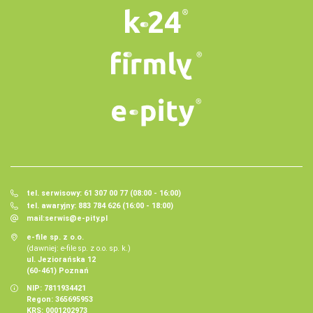
tel. serwisowy: 61 307 00 77 (08:00 - 16:00)
tel. awaryjny: 883 784 626 (16:00 - 18:00)
mail:
serwis@e-pity.pl
e-file sp. z o.o.
(dawniej: e-file sp. z o.o. sp. k.)
ul. Jeziorańska 12
(60-461) Poznań
NIP: 7811934421
Regon: 365695953
KRS: 0001202973