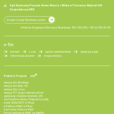
Sąd Rejonowy Poznań Nowe Miasto i Wilda w Poznaniu Wydział VIII
Gospodarczy KRS.
Znajdź Urząd Skarbowy online
Infolinia Krajowej Informacji Skarbowej: 801 055 055, +48 22 330 03 30
e-file
kontakt
o nas
opinie użytkowników
wesprzyj e-pity
informacje prawne
mapa serwisu
®
Pobierz
Program
e‑
pity
wersja dla Windows
wersja dla Mac OS
wersja dla Linux
wersja PIT przez internet online
aplikacje mobilne Android, iOS
archiwalna wersja Programu e-pity
e-pity 2026/2027 w fillup
e‑Faktury KSeF w fillup
Darmowa faktura KSeF
firmly aplikacja KSeF na telefon