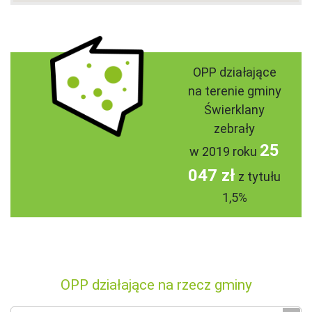
OPP działające
na terenie gminy
Świerklany
zebrały
25
w 2019 roku
047 zł
z tytułu
1,5%
OPP działające na rzecz gminy