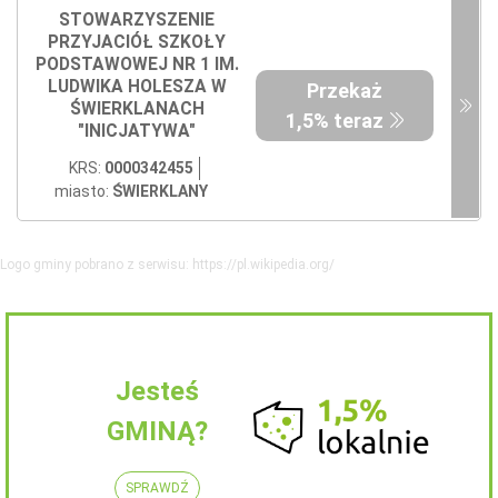
STOWARZYSZENIE
PRZYJACIÓŁ SZKOŁY
PODSTAWOWEJ NR 1 IM.
LUDWIKA HOLESZA W
Przekaż
ŚWIERKLANACH
1,5% teraz
"INICJATYWA"
KRS:
0000342455
miasto:
ŚWIERKLANY
Logo gminy pobrano z serwisu: https://pl.wikipedia.org/
Jesteś
GMINĄ?
SPRAWDŹ