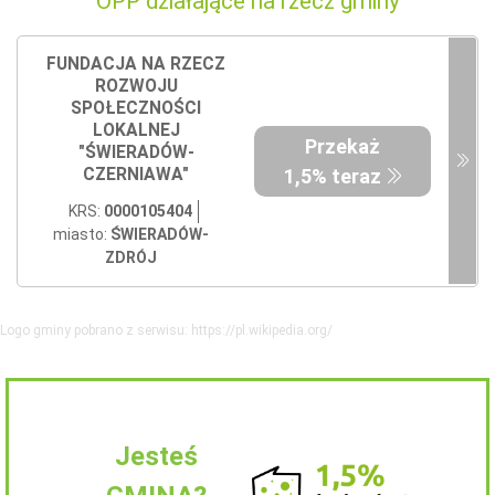
OPP działające na rzecz gminy
FUNDACJA NA RZECZ
ROZWOJU
SPOŁECZNOŚCI
LOKALNEJ
Przekaż
"ŚWIERADÓW-
CZERNIAWA"
1,5% teraz
KRS:
0000105404
miasto:
ŚWIERADÓW-
ZDRÓJ
Logo gminy pobrano z serwisu: https://pl.wikipedia.org/
Jesteś