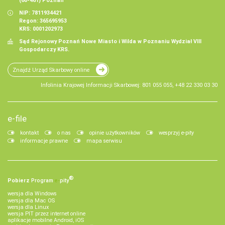
(60-461) Poznań
NIP: 7811934421
Regon: 365695953
KRS: 0001202973
Sąd Rejonowy Poznań Nowe Miasto i Wilda w Poznaniu Wydział VIII
Gospodarczy KRS.
Znajdź Urząd Skarbowy online
Infolinia Krajowej Informacji Skarbowej: 801 055 055, +48 22 330 03 30
e-file
kontakt
o nas
opinie użytkowników
wesprzyj e-pity
informacje prawne
mapa serwisu
®
Pobierz
Program
e‑
pity
wersja dla Windows
wersja dla Mac OS
wersja dla Linux
wersja PIT przez internet online
aplikacje mobilne Android, iOS