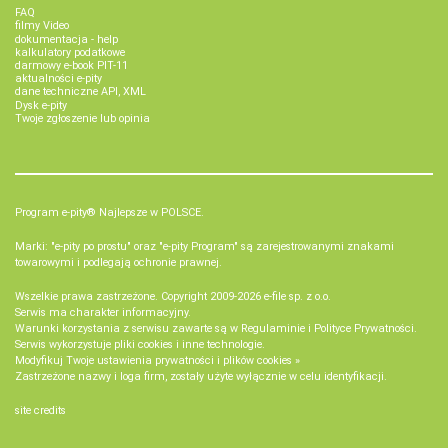
FAQ
filmy Video
dokumentacja - help
kalkulatory podatkowe
darmowy e-book PIT-11
aktualności e-pity
dane techniczne API, XML
Dysk e-pity
Twoje zgłoszenie lub opinia
Program e-pity® Najlepsze w POLSCE.
Marki: "e-pity po prostu" oraz "e-pity Program" są zarejestrowanymi znakami
towarowymi i podlegają ochronie prawnej.
Wszelkie prawa zastrzeżone. Copyright 2009-2026
e-file sp. z o.o.
Serwis ma charakter informacyjny.
Warunki korzystania z serwisu zawarte są w
Regulaminie
i
Polityce Prywatności
.
Serwis wykorzystuje
pliki cookies i inne technologie
.
Modyfikuj Twoje ustawienia prywatności i plików cookies »
Zastrzeżone nazwy i loga firm, zostały użyte wyłącznie w celu identyfikacji.
site credits