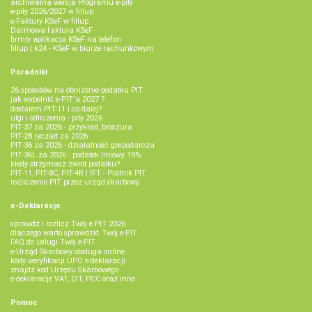
archiwalna wersja Programu e-pity
e-pity 2026/2027 w fillup
e‑Faktury KSeF w fillup
Darmowa faktura KSeF
firmly aplikacja KSeF na telefon
fillup | k24 - KSeF w biurze rachunkowym
Poradniki
26 sposobów na obniżenie podatku PIT
jak wypełnić e-PIT'a 2027 ?
dostałem PIT-11 i co dalej?
ulgi i odliczenia - pity 2026
PIT-37 za 2026 - przykład, broszura
PIT-28 ryczałt za 2026
PIT-36 za 2026 - działalność gospodarcza
PIT-36L za 2026 - podatek liniowy 19%
kiedy otrzymasz zwrot podatku?
PIT-11, PIT-8C, PIT-4R i IFT - Płatnik PIT
rozliczenie PIT przez urząd skarbowy
e-Deklaracje
sprawdź i rozlicz Twój e PIT 2026
dlaczego warto sprawdzić Twój e-PIT
FAQ do usługi Twój e-PIT
e-Urząd Skarbowy obsługa online
kody weryfikacji UPO e-deklaracji
znajdź kod Urzędu Skarbowego
e-deklaracje VAT, CIT, PCC oraz inne
Pomoc