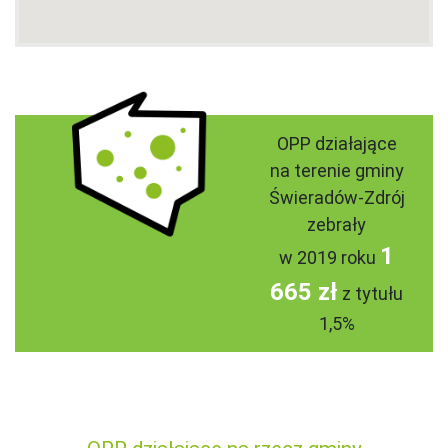
OPP działające
na terenie gminy
Świeradów-Zdrój
zebrały
1
w 2019 roku
665 zł
z tytułu
1,5%