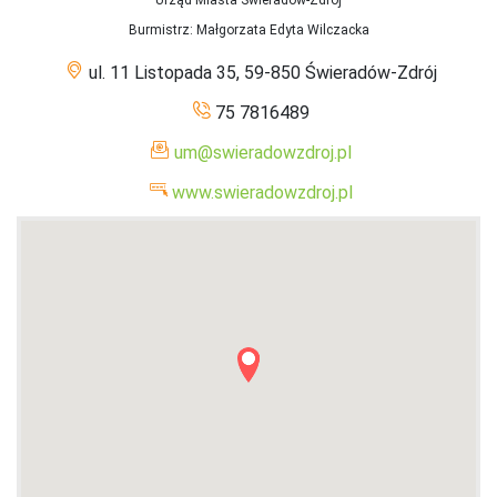
Urząd Miasta Świeradów-Zdrój
Burmistrz
: Małgorzata Edyta Wilczacka
ul. 11 Listopada 35, 59-850 Świeradów-Zdrój
75 7816489
um@swieradowzdroj.pl
www.swieradowzdroj.pl