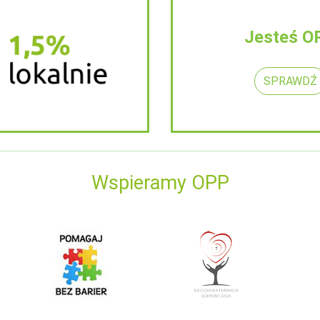
Jesteś O
SPRAWDŹ
Wspieramy OPP