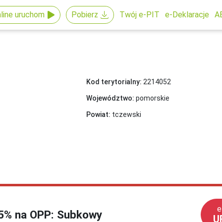
line uruchom
Pobierz
Twój e-PIT
e-Deklaracje
A
Kod terytorialny:
2214052
Województwo:
pomorskie
Powiat:
tczewski
e
1,5% na OPP: Subkowy
U