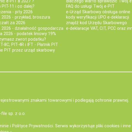
nić e-PIT'a 2027 ?
dlaczego warto sprawdzić Twój e
PIT-11 i co dalej?
FAQ do usługi Twój e-PIT
iczenia - pity 2026
e-Urząd Skarbowy obsługa online
 2026 - przykład, broszura
kody weryfikacji UPO e-deklaracji
czałt za 2026
znajdź kod Urzędu Skarbowego
a 2026 - działalność gospodarcza
e-deklaracje VAT, CIT, PCC oraz in
za 2026 - podatek liniowy 19%
rzymasz zwrot podatku?
IT-8C, PIT-4R i IFT - Płatnik PIT
nie PIT przez urząd skarbowy
zarejestrowanymi znakami towarowymi i podlegają ochronie prawnej.
-file sp. z o.o.
minie
i
Polityce Prywatności
. Serwis wykorzystuje
pliki cookies i inn