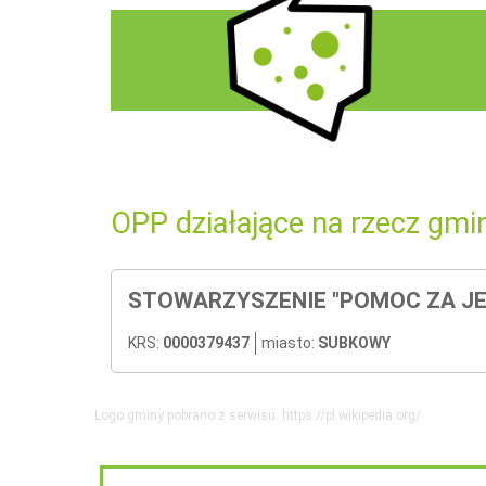
OPP działające na rzecz gmi
STOWARZYSZENIE "POMOC ZA JE
KRS:
0000379437
miasto:
SUBKOWY
Logo gminy pobrano z serwisu: https://pl.wikipedia.org/