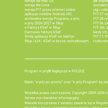
wersja dla Mac OS
jak wypeł
wersja dla Linux
dostałem 
wersja PIT przez internet online
ulgi i odl
aplikacje mobilne Android, iOS
PIT-37 za
archiwalna wersja Programu e-pity
PIT-28 ry
e-pity 2026/2027 w fillup
PIT-36 z
e‑Faktury KSeF w fillup
PIT-36L 
Darmowa faktura KSeF
kiedy ot
firmly aplikacja KSeF na telefon
PIT-11, P
fillup | k24 - KSeF w biurze rachunkowym
rozlicze
Program e-pity® Najlepsze w POLSCE.
Marki: "e-pity po prostu" oraz "e-pity Program" są 
Wszelkie prawa zastrzeżone. Copyright 2009-2026
e
Serwis ma charakter informacyjny.
Warunki korzystania z serwisu zawarte są w
Regula