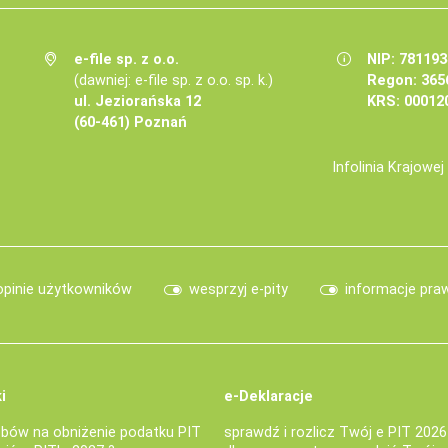
e-file sp. z o.o.
NIP: 78119
(dawniej: e-file sp. z o.o. sp. k.)
Regon: 365
ul. Jeziorańska 12
KRS: 00012
(60-461) Poznań
Infolinia Krajowe
opinie użytkowników
wesprzyj e-pity
informacje pra
i
e-Deklaracje
bów na obniżenie podatku PIT
sprawdź i rozlicz Twój e PIT 2026