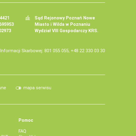
34421
Sąd Rejonowy Poznań Nowe
695953
Miasto i Wilda w Poznaniu
02973
Wydział VIII Gospodarczy KRS.
j Informacji Skarbowej: 801 055 055, +48 22 330 03 30
wne
mapa serwisu
Pomoc
FAQ