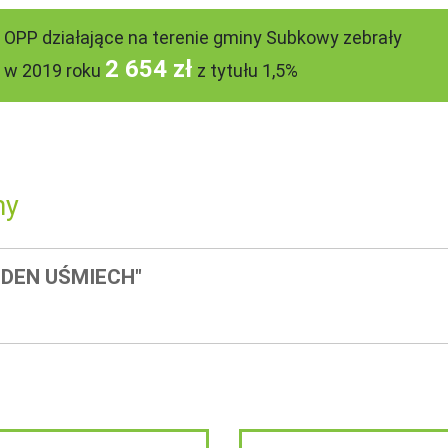
OPP działające na terenie gminy Subkowy zebrały
2 654 zł
w 2019 roku
z tytułu 1,5%
ny
DEN UŚMIECH"