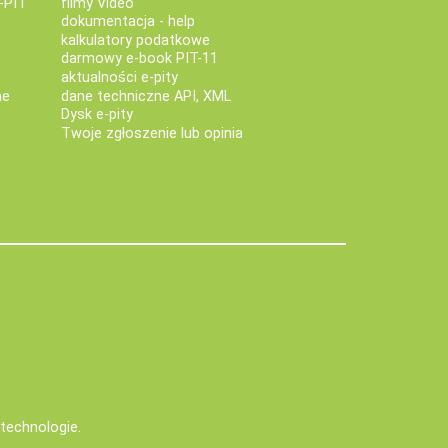
-PIT
filmy Video
dokumentacja - help
kalkulatory podatkowe
darmowy e-book PIT-11
aktualności e-pity
ne
dane techniczne API, XML
Dysk e-pity
Twoje zgłoszenie lub opinia
e technologie
.