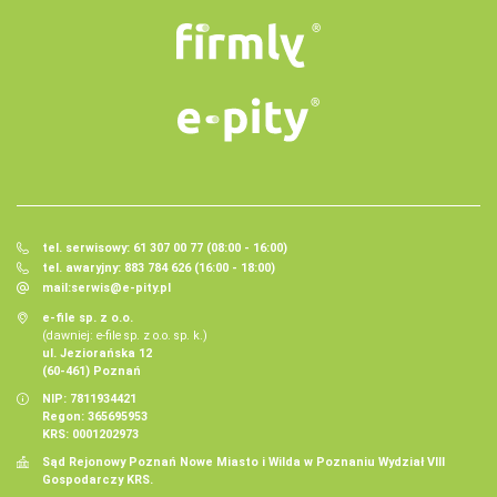
tel. serwisowy: 61 307 00 77 (08:00 - 16:00)
tel. awaryjny: 883 784 626 (16:00 - 18:00)
mail:
serwis@e-pity.pl
e-file sp. z o.o.
(dawniej: e-file sp. z o.o. sp. k.)
ul. Jeziorańska 12
(60-461) Poznań
NIP: 7811934421
Regon: 365695953
KRS: 0001202973
Sąd Rejonowy Poznań Nowe Miasto i Wilda w Poznaniu Wydział VIII
Gospodarczy KRS.