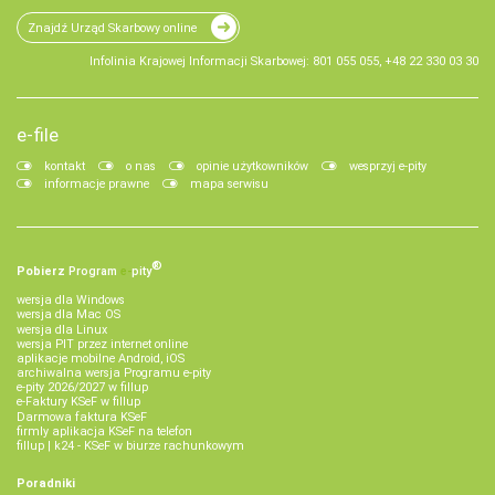
Znajdź Urząd Skarbowy online
Infolinia Krajowej Informacji Skarbowej: 801 055 055, +48 22 330 03 30
e-file
kontakt
o nas
opinie użytkowników
wesprzyj e-pity
informacje prawne
mapa serwisu
®
Pobierz
Program
e‑
pity
wersja dla Windows
wersja dla Mac OS
wersja dla Linux
wersja PIT przez internet online
aplikacje mobilne Android, iOS
archiwalna wersja Programu e-pity
e-pity 2026/2027 w fillup
e‑Faktury KSeF w fillup
Darmowa faktura KSeF
firmly aplikacja KSeF na telefon
fillup | k24 - KSeF w biurze rachunkowym
Poradniki