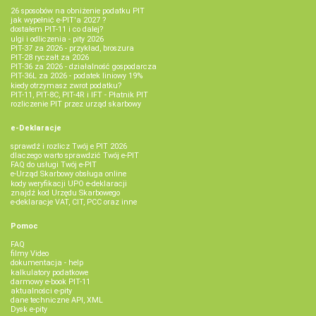
26 sposobów na obniżenie podatku PIT
jak wypełnić e-PIT'a 2027 ?
dostałem PIT-11 i co dalej?
ulgi i odliczenia - pity 2026
PIT-37 za 2026 - przykład, broszura
PIT-28 ryczałt za 2026
PIT-36 za 2026 - działalność gospodarcza
PIT-36L za 2026 - podatek liniowy 19%
kiedy otrzymasz zwrot podatku?
PIT-11, PIT-8C, PIT-4R i IFT - Płatnik PIT
rozliczenie PIT przez urząd skarbowy
e-Deklaracje
sprawdź i rozlicz Twój e PIT 2026
dlaczego warto sprawdzić Twój e-PIT
FAQ do usługi Twój e-PIT
e-Urząd Skarbowy obsługa online
kody weryfikacji UPO e-deklaracji
znajdź kod Urzędu Skarbowego
e-deklaracje VAT, CIT, PCC oraz inne
Pomoc
FAQ
filmy Video
dokumentacja - help
kalkulatory podatkowe
darmowy e-book PIT-11
aktualności e-pity
dane techniczne API, XML
Dysk e-pity