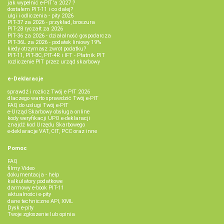
jak wypełnić e-PIT'a 2027 ?
dostałem PIT-11 i co dalej?
ulgi i odliczenia - pity 2026
PIT-37 za 2026 - przykład, broszura
PIT-28 ryczałt za 2026
PIT-36 za 2026 - działalność gospodarcza
PIT-36L za 2026 - podatek liniowy 19%
kiedy otrzymasz zwrot podatku?
PIT-11, PIT-8C, PIT-4R i IFT - Płatnik PIT
rozliczenie PIT przez urząd skarbowy
e-Deklaracje
sprawdź i rozlicz Twój e PIT 2026
dlaczego warto sprawdzić Twój e-PIT
FAQ do usługi Twój e-PIT
e-Urząd Skarbowy obsługa online
kody weryfikacji UPO e-deklaracji
znajdź kod Urzędu Skarbowego
e-deklaracje VAT, CIT, PCC oraz inne
Pomoc
FAQ
filmy Video
dokumentacja - help
kalkulatory podatkowe
darmowy e-book PIT-11
aktualności e-pity
dane techniczne API, XML
Dysk e-pity
Twoje zgłoszenie lub opinia