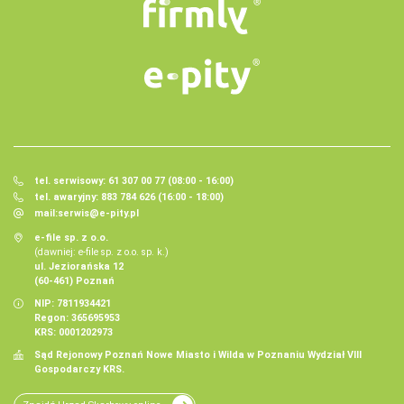
tel. serwisowy: 61 307 00 77 (08:00 - 16:00)
tel. awaryjny: 883 784 626 (16:00 - 18:00)
mail:
serwis@e-pity.pl
e-file sp. z o.o.
(dawniej: e-file sp. z o.o. sp. k.)
ul. Jeziorańska 12
(60-461) Poznań
NIP: 7811934421
Regon: 365695953
KRS: 0001202973
Sąd Rejonowy Poznań Nowe Miasto i Wilda w Poznaniu Wydział VIII
Gospodarczy KRS.