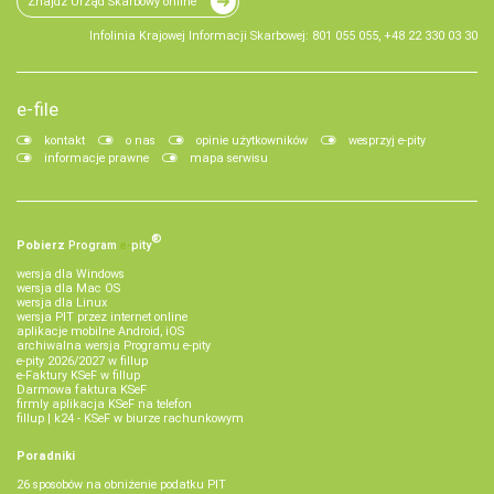
Znajdź Urząd Skarbowy online
Infolinia Krajowej Informacji Skarbowej: 801 055 055, +48 22 330 03 30
e-file
kontakt
o nas
opinie użytkowników
wesprzyj e-pity
informacje prawne
mapa serwisu
®
Pobierz
Program
e‑
pity
wersja dla Windows
wersja dla Mac OS
wersja dla Linux
wersja PIT przez internet online
aplikacje mobilne Android, iOS
archiwalna wersja Programu e-pity
e-pity 2026/2027 w fillup
e‑Faktury KSeF w fillup
Darmowa faktura KSeF
firmly aplikacja KSeF na telefon
fillup | k24 - KSeF w biurze rachunkowym
Poradniki
26 sposobów na obniżenie podatku PIT