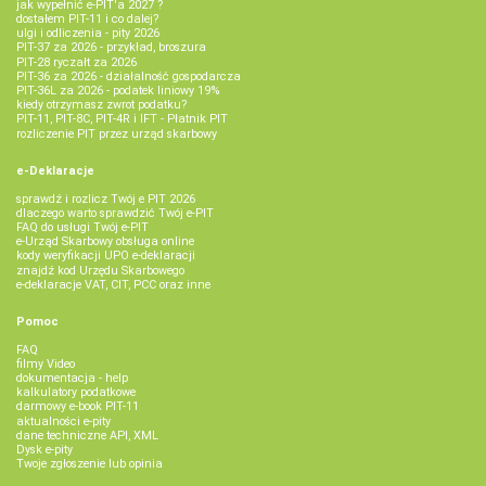
jak wypełnić e-PIT'a 2027 ?
dostałem PIT-11 i co dalej?
ulgi i odliczenia - pity 2026
PIT-37 za 2026 - przykład, broszura
PIT-28 ryczałt za 2026
PIT-36 za 2026 - działalność gospodarcza
PIT-36L za 2026 - podatek liniowy 19%
kiedy otrzymasz zwrot podatku?
PIT-11, PIT-8C, PIT-4R i IFT - Płatnik PIT
rozliczenie PIT przez urząd skarbowy
e-Deklaracje
sprawdź i rozlicz Twój e PIT 2026
dlaczego warto sprawdzić Twój e-PIT
FAQ do usługi Twój e-PIT
e-Urząd Skarbowy obsługa online
kody weryfikacji UPO e-deklaracji
znajdź kod Urzędu Skarbowego
e-deklaracje VAT, CIT, PCC oraz inne
Pomoc
FAQ
filmy Video
dokumentacja - help
kalkulatory podatkowe
darmowy e-book PIT-11
aktualności e-pity
dane techniczne API, XML
Dysk e-pity
Twoje zgłoszenie lub opinia