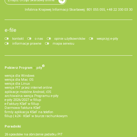
Znajdź Urząd Skarbowy online
Infolinia Krajowej Informacji Skarbowej: 801 055 055, +48 22 330 03 30
e-file
kontakt
o nas
opinie użytkowników
wesprzyj e-pity
informacje prawne
mapa serwisu
®
Pobierz
Program
e‑
pity
wersja dla Windows
wersja dla Mac OS
wersja dla Linux
wersja PIT przez internet online
aplikacje mobilne Android, iOS
archiwalna wersja Programu e-pity
e-pity 2026/2027 w fillup
e‑Faktury KSeF w fillup
Darmowa faktura KSeF
firmly aplikacja KSeF na telefon
fillup | k24 - KSeF w biurze rachunkowym
Poradniki
26 sposobów na obniżenie podatku PIT