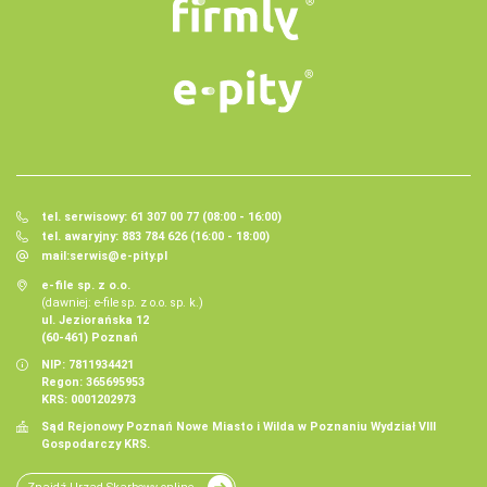
tel. serwisowy: 61 307 00 77 (08:00 - 16:00)
tel. awaryjny: 883 784 626 (16:00 - 18:00)
mail:
serwis@e-pity.pl
e-file sp. z o.o.
(dawniej: e-file sp. z o.o. sp. k.)
ul. Jeziorańska 12
(60-461) Poznań
NIP: 7811934421
Regon: 365695953
KRS: 0001202973
Sąd Rejonowy Poznań Nowe Miasto i Wilda w Poznaniu Wydział VIII
Gospodarczy KRS.