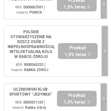
Przekaż
1,5% teraz
KRS:
0000067501
miasto:
PONICE
POLSKIE
STOWARZYSZENIE NA
RZECZ OSÓB Z
NIEPEŁNOSPRAWNOŚCIĄ
Przekaż
INTELEKTUALNĄ KOŁO
1,5% teraz
W RABCE-ZDROJU
KRS:
0000365333
miasto:
RABKA-ZDRÓJ
UCZNIOWSKI KLUB
SPORTOWY "JEDYNKA"
Przekaż
1,5% teraz
KRS:
0000331129
miasto:
Rabka-Zdrój