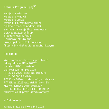
®
Pobierz
Program
e‑
pity
wersja dla Windows
wersja dla Mac OS
wersja dla Linux
wersja PIT przez internet online
aplikacje mobilne Android, iOS
archiwalna wersja Programu e-pity
e-pity 2026/2027 w fillup
e‑Faktury KSeF w fillup
Darmowa faktura KSeF
firmly aplikacja KSeF na telefon
fillup | k24 - KSeF w biurze rachunkowym
Poradniki
26 sposobów na obniżenie podatku PIT
jak wypełnić e-PIT'a 2027 ?
dostałem PIT-11 i co dalej?
ulgi i odliczenia - pity 2026
PIT-37 za 2026 - przykład, broszura
PIT-28 ryczałt za 2026
PIT-36 za 2026 - działalność gospodarcza
PIT-36L za 2026 - podatek liniowy 19%
kiedy otrzymasz zwrot podatku?
PIT-11, PIT-8C, PIT-4R i IFT - Płatnik PIT
rozliczenie PIT przez urząd skarbowy
e-Deklaracje
sprawdź i rozlicz Twój e PIT 2026