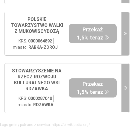
POLSKIE
TOWARZYSTWO WALKI
Przekaż
Z MUKOWISCYDOZĄ
1,5% teraz
KRS:
0000064892
miasto:
RABKA-ZDRÓJ
STOWARZYSZENIE NA
RZECZ ROZWOJU
KULTURALNEGO WSI
Przekaż
RDZAWKA
1,5% teraz
KRS:
0000287040
miasto:
RDZAWKA
Logo gminy pobrano z serwisu: https://pl.wikipedia.org/