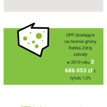
OPP działające
na terenie gminy
Rabka-Zdrój
zebrały
3
w 2019 roku
686 053 zł
z
tytułu 1,5%