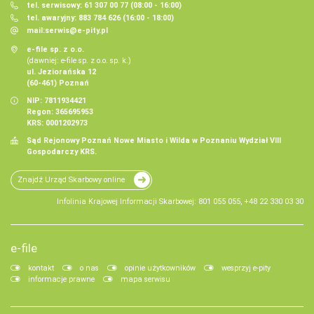
tel. serwisowy: 61 307 00 77 (08:00 - 16:00)
tel. awaryjny: 883 784 626 (16:00 - 18:00)
mail:
serwis@e-pity.pl
e-file sp. z o.o.
(dawniej: e-file sp. z o.o. sp. k.)
ul. Jeziorańska 12
(60-461) Poznań
NIP: 7811934421
Regon: 365695953
KRS: 0001202973
Sąd Rejonowy Poznań Nowe Miasto i Wilda w Poznaniu Wydział VIII
Gospodarczy KRS.
Znajdź Urząd Skarbowy online
Infolinia Krajowej Informacji Skarbowej: 801 055 055, +48 22 330 03 30
e-file
kontakt
o nas
opinie użytkowników
wesprzyj e-pity
informacje prawne
mapa serwisu