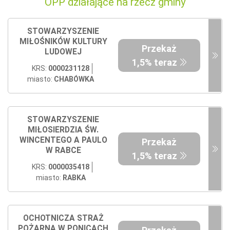
OPP działające na rzecz gminy
STOWARZYSZENIE
MIŁOŚNIKÓW KULTURY
Przekaż
LUDOWEJ
1,5% teraz
KRS:
0000231128
miasto:
CHABÓWKA
STOWARZYSZENIE
MIŁOSIERDZIA ŚW.
WINCENTEGO A PAULO
Przekaż
W RABCE
1,5% teraz
KRS:
0000035418
miasto:
RABKA
OCHOTNICZA STRAŻ
POŻARNA W PONICACH