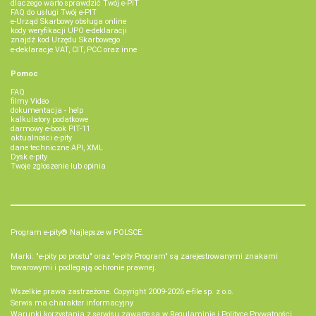
dlaczego warto sprawdzić Twój e-PIT
FAQ do usługi Twój e-PIT
e-Urząd Skarbowy obsługa online
kody weryfikacji UPO e-deklaracji
znajdź kod Urzędu Skarbowego
e-deklaracje VAT, CIT, PCC oraz inne
Pomoc
FAQ
filmy Video
dokumentacja - help
kalkulatory podatkowe
darmowy e-book PIT-11
aktualności e-pity
dane techniczne API, XML
Dysk e-pity
Twoje zgłoszenie lub opinia
Program e-pity® Najlepsze w POLSCE.
Marki: "e-pity po prostu" oraz "e-pity Program" są zarejestrowanymi znakami
towarowymi i podlegają ochronie prawnej.
Wszelkie prawa zastrzeżone. Copyright 2009-2026
e-file sp. z o.o.
Serwis ma charakter informacyjny.
Warunki korzystania z serwisu zawarte są w
Regulaminie
i
Polityce Prywatności
.