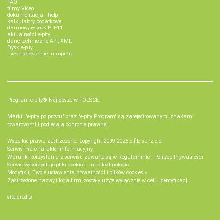
FAQ
filmy Video
dokumentacja - help
kalkulatory podatkowe
darmowy e-book PIT-11
aktualności e-pity
dane techniczne API, XML
Dysk e-pity
Twoje zgłoszenie lub opinia
Program e-pity® Najlepsze w POLSCE.
Marki: "e-pity po prostu" oraz "e-pity Program" są zarejestrowanymi znakami
towarowymi i podlegają ochronie prawnej.
Wszelkie prawa zastrzeżone. Copyright 2009-2026
e-file sp. z o.o.
Serwis ma charakter informacyjny.
Warunki korzystania z serwisu zawarte są w
Regulaminie
i
Polityce Prywatności
.
Serwis wykorzystuje
pliki cookies i inne technologie
.
Modyfikuj Twoje ustawienia prywatności i plików cookies »
Zastrzeżone nazwy i loga firm, zostały użyte wyłącznie w celu identyfikacji.
site credits