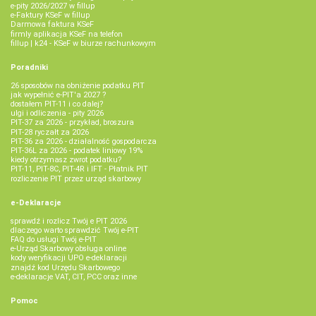
e-pity 2026/2027 w fillup
e‑Faktury KSeF w fillup
Darmowa faktura KSeF
firmly aplikacja KSeF na telefon
fillup | k24 - KSeF w biurze rachunkowym
Poradniki
26 sposobów na obniżenie podatku PIT
jak wypełnić e-PIT'a 2027 ?
dostałem PIT-11 i co dalej?
ulgi i odliczenia - pity 2026
PIT-37 za 2026 - przykład, broszura
PIT-28 ryczałt za 2026
PIT-36 za 2026 - działalność gospodarcza
PIT-36L za 2026 - podatek liniowy 19%
kiedy otrzymasz zwrot podatku?
PIT-11, PIT-8C, PIT-4R i IFT - Płatnik PIT
rozliczenie PIT przez urząd skarbowy
e-Deklaracje
sprawdź i rozlicz Twój e PIT 2026
dlaczego warto sprawdzić Twój e-PIT
FAQ do usługi Twój e-PIT
e-Urząd Skarbowy obsługa online
kody weryfikacji UPO e-deklaracji
znajdź kod Urzędu Skarbowego
e-deklaracje VAT, CIT, PCC oraz inne
Pomoc