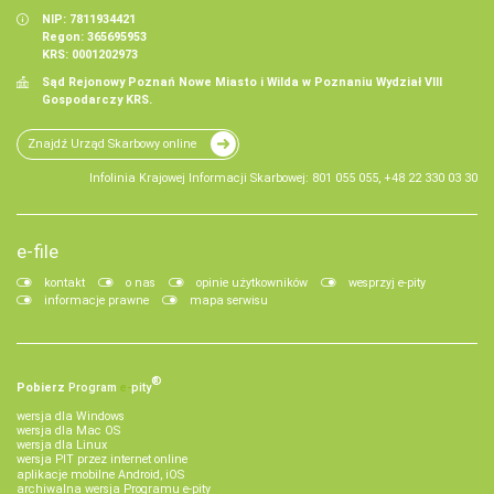
NIP: 7811934421
Regon: 365695953
KRS: 0001202973
Sąd Rejonowy Poznań Nowe Miasto i Wilda w Poznaniu Wydział VIII
Gospodarczy KRS.
Znajdź Urząd Skarbowy online
Infolinia Krajowej Informacji Skarbowej: 801 055 055, +48 22 330 03 30
e-file
kontakt
o nas
opinie użytkowników
wesprzyj e-pity
informacje prawne
mapa serwisu
®
Pobierz
Program
e‑
pity
wersja dla Windows
wersja dla Mac OS
wersja dla Linux
wersja PIT przez internet online
aplikacje mobilne Android, iOS
archiwalna wersja Programu e-pity