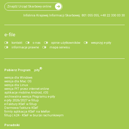
Znajdź Urząd Skarbowy online
Infolinia Krajowej Informacji Skarbowej: 801 055 055, +48 22 330 03 30
e-file
kontakt
o nas
opinie użytkowników
wesprzyj e-pity
informacje prawne
mapa serwisu
®
Pobierz
Program
e‑
pity
wersja dla Windows
wersja dla Mac OS
wersja dla Linux
wersja PIT przez internet online
aplikacje mobilne Android, iOS
archiwalna wersja Programu e-pity
e-pity 2026/2027 w fillup
e‑Faktury KSeF w fillup
Darmowa faktura KSeF
firmly aplikacja KSeF na telefon
fillup | k24 - KSeF w biurze rachunkowym
Poradniki