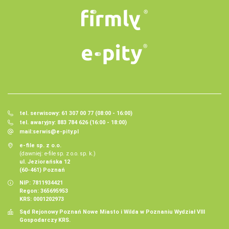
tel. serwisowy: 61 307 00 77 (08:00 - 16:00)
tel. awaryjny: 883 784 626 (16:00 - 18:00)
mail:
serwis@e-pity.pl
e-file sp. z o.o.
(dawniej: e-file sp. z o.o. sp. k.)
ul. Jeziorańska 12
(60-461) Poznań
NIP: 7811934421
Regon: 365695953
KRS: 0001202973
Sąd Rejonowy Poznań Nowe Miasto i Wilda w Poznaniu Wydział VIII
Gospodarczy KRS.