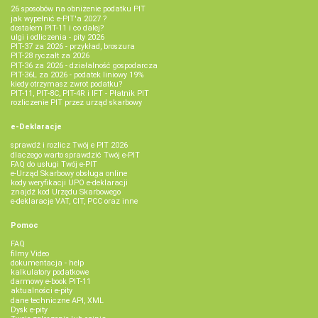
26 sposobów na obniżenie podatku PIT
jak wypełnić e-PIT'a 2027 ?
dostałem PIT-11 i co dalej?
ulgi i odliczenia - pity 2026
PIT-37 za 2026 - przykład, broszura
PIT-28 ryczałt za 2026
PIT-36 za 2026 - działalność gospodarcza
PIT-36L za 2026 - podatek liniowy 19%
kiedy otrzymasz zwrot podatku?
PIT-11, PIT-8C, PIT-4R i IFT - Płatnik PIT
rozliczenie PIT przez urząd skarbowy
e-Deklaracje
sprawdź i rozlicz Twój e PIT 2026
dlaczego warto sprawdzić Twój e-PIT
FAQ do usługi Twój e-PIT
e-Urząd Skarbowy obsługa online
kody weryfikacji UPO e-deklaracji
znajdź kod Urzędu Skarbowego
e-deklaracje VAT, CIT, PCC oraz inne
Pomoc
FAQ
filmy Video
dokumentacja - help
kalkulatory podatkowe
darmowy e-book PIT-11
aktualności e-pity
dane techniczne API, XML
Dysk e-pity