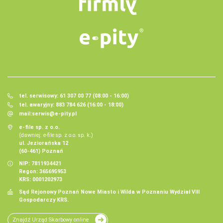
tel. serwisowy: 61 307 00 77 (08:00 - 16:00)
tel. awaryjny: 883 784 626 (16:00 - 18:00)
mail:
serwis@e-pity.pl
e-file sp. z o.o.
(dawniej: e-file sp. z o.o. sp. k.)
ul. Jeziorańska 12
(60-461) Poznań
NIP: 7811934421
Regon: 365695953
KRS: 0001202973
Sąd Rejonowy Poznań Nowe Miasto i Wilda w Poznaniu Wydział VIII
Gospodarczy KRS.
Znajdź Urząd Skarbowy online