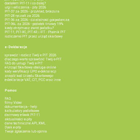
dostałem PIT-11 i co dalej?
ulgi i odliczenia - pity 2026
PIT-37 za 2026 - przykład, broszura
PIT-28 ryczałt za 2026
PIT-36 za 2026 - działalność gospodarcza
PIT-36L za 2026 - podatek liniowy 19%
kiedy otrzymasz zwrot podatku?
PIT-11, PIT-8C, PIT-4R i IFT - Płatnik PIT
rozliczenie PIT przez urząd skarbowy
e-Deklaracje
sprawdź i rozlicz Twój e PIT 2026
dlaczego warto sprawdzić Twój e-PIT
FAQ do usługi Twój e-PIT
e-Urząd Skarbowy obsługa online
kody weryfikacji UPO e-deklaracji
znajdź kod Urzędu Skarbowego
e-deklaracje VAT, CIT, PCC oraz inne
Pomoc
FAQ
filmy Video
dokumentacja - help
kalkulatory podatkowe
darmowy e-book PIT-11
aktualności e-pity
dane techniczne API, XML
Dysk e-pity
Twoje zgłoszenie lub opinia