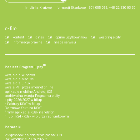
Infolinia Krajowej Informacji Skarbowej: 801 055 055, +48 22 330 03 30
e-file
kontakt
o nas
opinie użytkowników
wesprzyj e-pity
informacje prawne
mapa serwisu
®
Pobierz
Program
e‑
pity
wersja dla Windows
wersja dla Mac OS
wersja dla Linux
wersja PIT przez internet online
aplikacje mobilne Android, iOS
archiwalna wersja Programu e-pity
e-pity 2026/2027 w fillup
e‑Faktury KSeF w fillup
Darmowa faktura KSeF
firmly aplikacja KSeF na telefon
fillup | k24 - KSeF w biurze rachunkowym
Poradniki
26 sposobów na obniżenie podatku PIT
jak wypełnić e-PIT'a 2027 ?