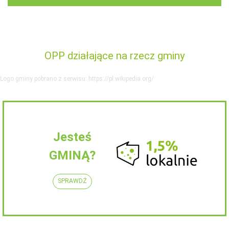
OPP działające na rzecz gminy
Logo gminy pobrano z serwisu: https://pl.wikipedia.org/
Jesteś
GMINĄ?
SPRAWDŹ