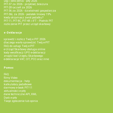
ulgi i odliczenia - pity 2026
PIT-37 za 2026 - przykład, broszura
PIT-28 ryczałt za 2026
PIT-36 za 2026 - działalność gospodarcza
PIT-36L za 2026 - podatek liniowy 19%
kiedy otrzymasz zwrot podatku?
PIT-11, PIT-8C, PIT-4R i IFT - Płatnik PIT
rozliczenie PIT przez urząd skarbowy
e-Deklaracje
sprawdź i rozlicz Twój e PIT 2026
dlaczego warto sprawdzić Twój e-PIT
FAQ do usługi Twój e-PIT
e-Urząd Skarbowy obsługa online
kody weryfikacji UPO e-deklaracji
znajdź kod Urzędu Skarbowego
e-deklaracje VAT, CIT, PCC oraz inne
Pomoc
FAQ
filmy Video
dokumentacja - help
kalkulatory podatkowe
darmowy e-book PIT-11
aktualności e-pity
dane techniczne API, XML
Dysk e-pity
Twoje zgłoszenie lub opinia