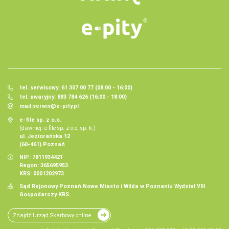
tel. serwisowy: 61 307 00 77 (08:00 - 16:00)
tel. awaryjny: 883 784 626 (16:00 - 18:00)
mail:
serwis@e-pity.pl
e-file sp. z o.o.
(dawniej: e-file sp. z o.o. sp. k.)
ul. Jeziorańska 12
(60-461) Poznań
NIP: 7811934421
Regon: 365695953
KRS: 0001202973
Sąd Rejonowy Poznań Nowe Miasto i Wilda w Poznaniu Wydział VIII
Gospodarczy KRS.
Znajdź Urząd Skarbowy online