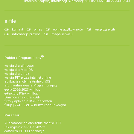
Infolinia Krajowej Informacji Skarbowej: 801 055 055, +48 22 330 03 30
e-file
kontakt
o nas
opinie użytkowników
wesprzyj e-pity
informacje prawne
mapa serwisu
®
Pobierz
Program
e‑
pity
wersja dla Windows
wersja dla Mac OS
wersja dla Linux
wersja PIT przez internet online
aplikacje mobilne Android, iOS
archiwalna wersja Programu e-pity
e-pity 2026/2027 w fillup
e‑Faktury KSeF w fillup
Darmowa faktura KSeF
firmly aplikacja KSeF na telefon
fillup | k24 - KSeF w biurze rachunkowym
Poradniki
26 sposobów na obniżenie podatku PIT
jak wypełnić e-PIT'a 2027 ?
dostałem PIT-11 i co dalej?