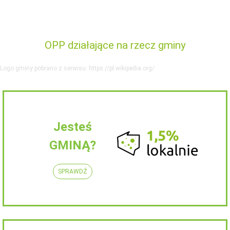
OPP działające na rzecz gminy
Logo gminy pobrano z serwisu: https://pl.wikipedia.org/
Jesteś
GMINĄ?
SPRAWDŹ