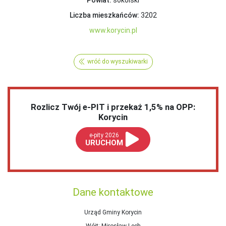
Powiat:
sokólski
Liczba mieszkańców:
3202
www.korycin.pl
wróć do wyszukiwarki
Rozlicz Twój e-PIT i przekaż 1,5% na OPP:
Korycin
e-pity 2026
URUCHOM
Dane kontaktowe
Urząd Gminy Korycin
Wójt
: Mirosław Lech