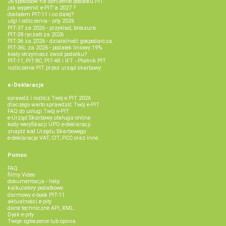
26 sposobów na obniżenie podatku PIT
jak wypełnić e-PIT'a 2027 ?
dostałem PIT-11 i co dalej?
ulgi i odliczenia - pity 2026
PIT-37 za 2026 - przykład, broszura
PIT-28 ryczałt za 2026
PIT-36 za 2026 - działalność gospodarcza
PIT-36L za 2026 - podatek liniowy 19%
kiedy otrzymasz zwrot podatku?
PIT-11, PIT-8C, PIT-4R i IFT - Płatnik PIT
rozliczenie PIT przez urząd skarbowy
e-Deklaracje
sprawdź i rozlicz Twój e PIT 2026
dlaczego warto sprawdzić Twój e-PIT
FAQ do usługi Twój e-PIT
e-Urząd Skarbowy obsługa online
kody weryfikacji UPO e-deklaracji
znajdź kod Urzędu Skarbowego
e-deklaracje VAT, CIT, PCC oraz inne
Pomoc
FAQ
filmy Video
dokumentacja - help
kalkulatory podatkowe
darmowy e-book PIT-11
aktualności e-pity
dane techniczne API, XML
Dysk e-pity
Twoje zgłoszenie lub opinia