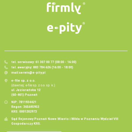
tel. serwisowy: 61 307 00 77 (08:00 - 16:00)
tel. awaryjny: 883 784 626 (16:00 - 18:00)
mail:
serwis@e-pity.pl
e-file sp. z o.o.
(dawniej: e-file sp. z o.o. sp. k.)
ul. Jeziorańska 12
(60-461) Poznań
NIP: 7811934421
Regon: 365695953
KRS: 0001202973
Sąd Rejonowy Poznań Nowe Miasto i Wilda w Poznaniu Wydział VIII
Gospodarczy KRS.