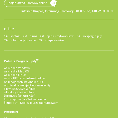
Znajdź Urząd Skarbowy online
Infolinia Krajowej Informacji Skarbowej: 801 055 055, +48 22 330 03 30
e-file
kontakt
o nas
opinie użytkowników
wesprzyj e-pity
informacje prawne
mapa serwisu
®
Pobierz
Program
e‑
pity
wersja dla Windows
wersja dla Mac OS
wersja dla Linux
wersja PIT przez internet online
aplikacje mobilne Android, iOS
archiwalna wersja Programu e-pity
e-pity 2026/2027 w fillup
e‑Faktury KSeF w fillup
Darmowa faktura KSeF
firmly aplikacja KSeF na telefon
fillup | k24 - KSeF w biurze rachunkowym
Poradniki