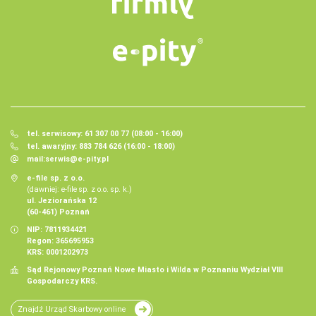
tel. serwisowy: 61 307 00 77 (08:00 - 16:00)
tel. awaryjny: 883 784 626 (16:00 - 18:00)
mail:
serwis@e-pity.pl
e-file sp. z o.o.
(dawniej: e-file sp. z o.o. sp. k.)
ul. Jeziorańska 12
(60-461) Poznań
NIP: 7811934421
Regon: 365695953
KRS: 0001202973
Sąd Rejonowy Poznań Nowe Miasto i Wilda w Poznaniu Wydział VIII
Gospodarczy KRS.
Znajdź Urząd Skarbowy online