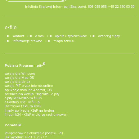
Infolinia Krajowej Informacji Skarbowej: 801 055 055, +48 22 330 03 30
e-file
kontakt
o nas
opinie użytkowników
wesprzyj e-pity
informacje prawne
mapa serwisu
®
Pobierz
Program
e‑
pity
wersja dla Windows
wersja dla Mac OS
wersja dla Linux
wersja PIT przez internet online
aplikacje mobilne Android, iOS
archiwalna wersja Programu e-pity
e-pity 2026/2027 w fillup
e‑Faktury KSeF w fillup
Darmowa faktura KSeF
firmly aplikacja KSeF na telefon
fillup | k24 - KSeF w biurze rachunkowym
Poradniki
26 sposobów na obniżenie podatku PIT
jak wypełnić e-PIT'a 2027 ?