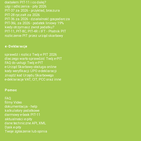
dostałem PIT-11 i co dalej?
ulgi i odliczenia - pity 2026
PIT-37 za 2026 - przykład, broszura
PIT-28 ryczałt za 2026
PIT-36 za 2026 - działalność gospodarcza
PIT-36L za 2026 - podatek liniowy 19%
kiedy otrzymasz zwrot podatku?
PIT-11, PIT-8C, PIT-4R i IFT - Płatnik PIT
rozliczenie PIT przez urząd skarbowy
e-Deklaracje
sprawdź i rozlicz Twój e PIT 2026
dlaczego warto sprawdzić Twój e-PIT
FAQ do usługi Twój e-PIT
e-Urząd Skarbowy obsługa online
kody weryfikacji UPO e-deklaracji
znajdź kod Urzędu Skarbowego
e-deklaracje VAT, CIT, PCC oraz inne
Pomoc
FAQ
filmy Video
dokumentacja - help
kalkulatory podatkowe
darmowy e-book PIT-11
aktualności e-pity
dane techniczne API, XML
Dysk e-pity
Twoje zgłoszenie lub opinia