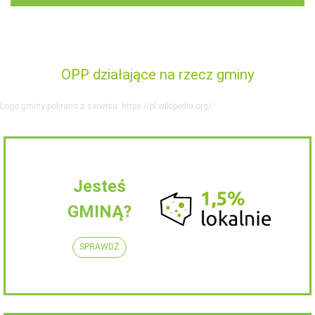
OPP działające na rzecz gminy
Logo gminy pobrano z serwisu: https://pl.wikipedia.org/
Jesteś
GMINĄ?
SPRAWDŹ