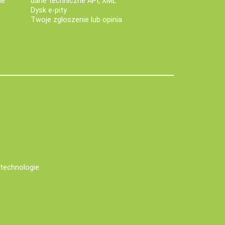
ne
dane techniczne API, XML
Dysk e-pity
Twoje zgłoszenie lub opinia
e technologie
.