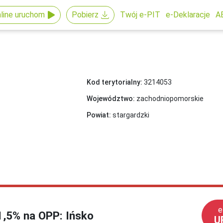
line uruchom
Pobierz
Twój e-PIT
e-Deklaracje
A
Kod terytorialny:
3214053
Województwo:
zachodniopomorskie
Powiat:
stargardzki
e
 1,5% na OPP: Ińsko
U