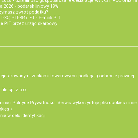
a 2026 - działalność gospodarcza
e-deklaracje VAT, CIT, PCC oraz in
za 2026 - podatek liniowy 19%
rzymasz zwrot podatku?
IT-8C, PIT-4R i IFT - Płatnik PIT
nie PIT przez urząd skarbowy
zarejestrowanymi znakami towarowymi i podlegają ochronie prawnej.
-file sp. z o.o.
minie
i
Polityce Prywatności
. Serwis wykorzystuje
pliki cookies i inn
okies »
ie w celu identyfikacji.