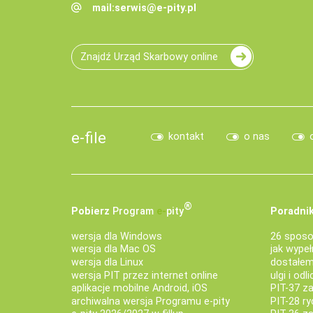
mail:
serwis@e-pity.pl
Znajdź Urząd Skarbowy online
e-file
kontakt
o nas
®
Pobierz
Program
e‑
pity
Poradnik
wersja dla Windows
26 sposo
wersja dla Mac OS
jak wypeł
wersja dla Linux
dostałem 
wersja PIT przez internet online
ulgi i odl
aplikacje mobilne Android, iOS
PIT-37 za
archiwalna wersja Programu e-pity
PIT-28 ry