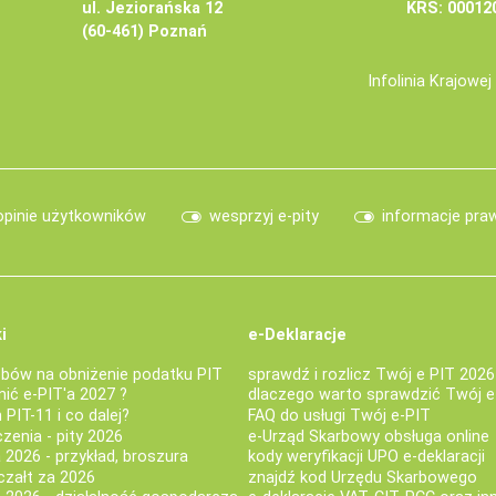
ul. Jeziorańska 12
KRS: 00012
(60-461) Poznań
Infolinia Krajowe
opinie użytkowników
wesprzyj e-pity
informacje pra
i
e-Deklaracje
bów na obniżenie podatku PIT
sprawdź i rozlicz Twój e PIT 2026
nić e-PIT'a 2027 ?
dlaczego warto sprawdzić Twój e
PIT-11 i co dalej?
FAQ do usługi Twój e-PIT
iczenia - pity 2026
e-Urząd Skarbowy obsługa online
 2026 - przykład, broszura
kody weryfikacji UPO e-deklaracji
czałt za 2026
znajdź kod Urzędu Skarbowego