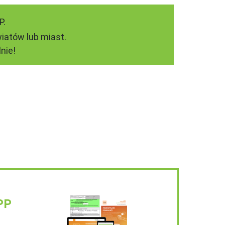
P.
iatów lub miast.
nie!
PP