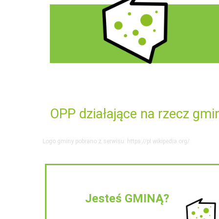
OPP działające na rzecz gmi
Logo gminy pobrano z serwisu: https://pl.wikipedia.org/
Jesteś GMINĄ?