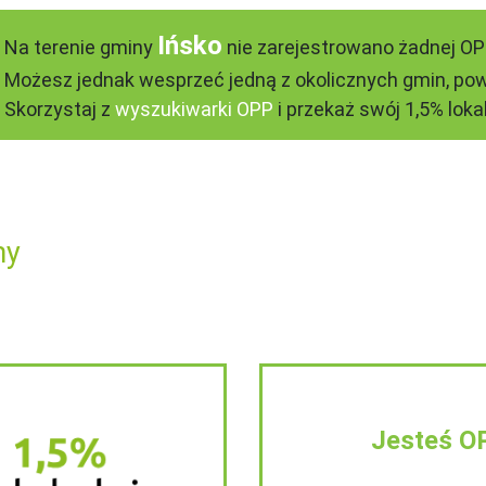
Ińsko
Na terenie gminy
nie zarejestrowano żadnej OP
Możesz jednak wesprzeć jedną z okolicznych gmin, pow
Skorzystaj z
wyszukiwarki OPP
i przekaż swój 1,5% lokal
ny
Jesteś O