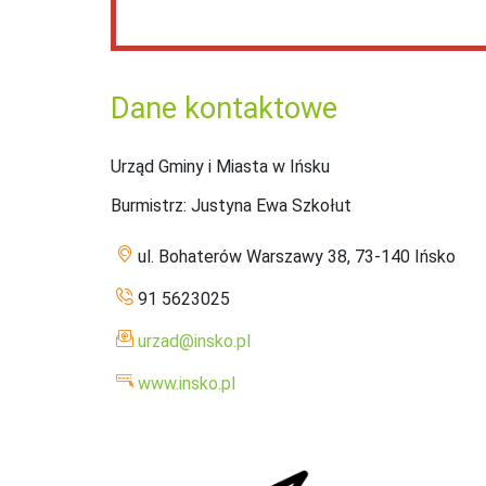
Dane kontaktowe
Urząd Gminy i Miasta w Ińsku
Burmistrz
: Justyna Ewa Szkołut
ul. Bohaterów Warszawy 38, 73-140 Ińsko
91 5623025
urzad@insko.pl
www.insko.pl