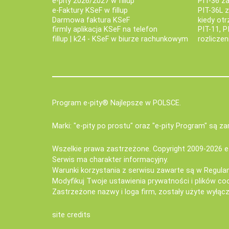
e-pity 2026/2027 w fillup
PIT-36 z
e‑Faktury KSeF w fillup
PIT-36L 
Darmowa faktura KSeF
kiedy ot
firmly aplikacja KSeF na telefon
PIT-11, P
fillup | k24 - KSeF w biurze rachunkowym
rozlicze
Program e-pity® Najlepsze w POLSCE.
Marki: "e-pity po prostu" oraz "e-pity Program" są 
Wszelkie prawa zastrzeżone. Copyright 2009-2026
e
Serwis ma charakter informacyjny.
Warunki korzystania z serwisu zawarte są w
Regula
Modyfikuj Twoje ustawienia prywatności i plików co
Zastrzeżone nazwy i loga firm, zostały użyte wyłączn
site credits