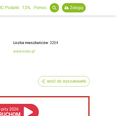
BC Podatki
1,5%
Pomoc
Zaloguj
Liczba mieszkańców:
3204
www.insko.pl
wróć do wyszukiwarki
-pity 2026
RUCHOM