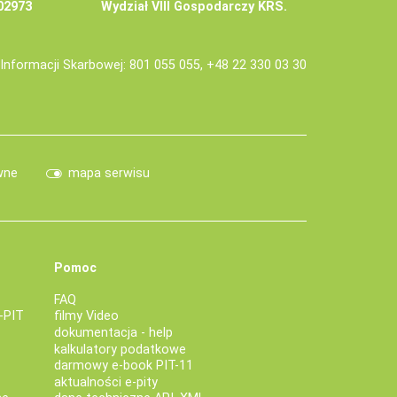
02973
Wydział VIII Gospodarczy KRS.
j Informacji Skarbowej: 801 055 055, +48 22 330 03 30
wne
mapa serwisu
Pomoc
FAQ
-PIT
filmy Video
dokumentacja - help
kalkulatory podatkowe
darmowy e-book PIT-11
aktualności e-pity