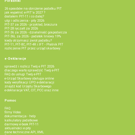
Poradniki
26 sposobów na obniżenie podatku PIT
jak wypełnić e-PIT'a 2027 ?
dostałem PIT-11 i co dalej?
ulgi i odliczenia - pity 2026
PIT-37 za 2026 - przykład, broszura
PIT-28 ryczałt za 2026
PIT-36 za 2026 - działalność gospodarcza
PIT-36L za 2026 - podatek liniowy 19%
kiedy otrzymasz zwrot podatku?
PIT-11, PIT-8C, PIT-4R i IFT - Płatnik PIT
rozliczenie PIT przez urząd skarbowy
e-Deklaracje
sprawdź i rozlicz Twój e PIT 2026
dlaczego warto sprawdzić Twój e-PIT
FAQ do usługi Twój e-PIT
e-Urząd Skarbowy obsługa online
kody weryfikacji UPO e-deklaracji
znajdź kod Urzędu Skarbowego
e-deklaracje VAT, CIT, PCC oraz inne
Pomoc
FAQ
filmy Video
dokumentacja - help
kalkulatory podatkowe
darmowy e-book PIT-11
aktualności e-pity
dane techniczne API, XML