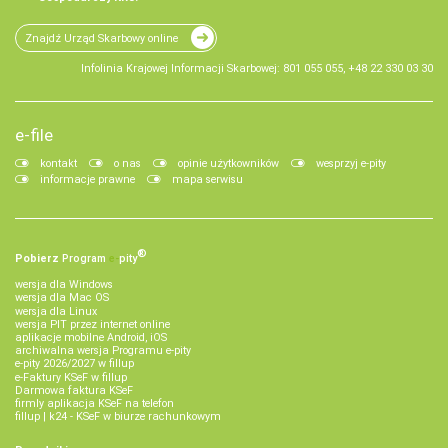
Znajdź Urząd Skarbowy online
Infolinia Krajowej Informacji Skarbowej: 801 055 055, +48 22 330 03 30
e-file
kontakt
o nas
opinie użytkowników
wesprzyj e-pity
informacje prawne
mapa serwisu
®
Pobierz
Program
e‑
pity
wersja dla Windows
wersja dla Mac OS
wersja dla Linux
wersja PIT przez internet online
aplikacje mobilne Android, iOS
archiwalna wersja Programu e-pity
e-pity 2026/2027 w fillup
e‑Faktury KSeF w fillup
Darmowa faktura KSeF
firmly aplikacja KSeF na telefon
fillup | k24 - KSeF w biurze rachunkowym