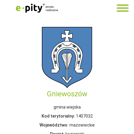
Gniewoszów
gmina wiejska
Kod terytorialny:
1407032
Województwo:
mazowieckie
Powiat:
kozienicki