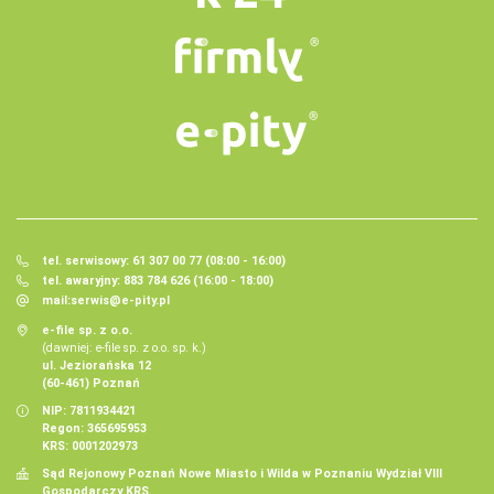
tel. serwisowy: 61 307 00 77 (08:00 - 16:00)
tel. awaryjny: 883 784 626 (16:00 - 18:00)
mail:
serwis@e-pity.pl
e-file sp. z o.o.
(dawniej: e-file sp. z o.o. sp. k.)
ul. Jeziorańska 12
(60-461) Poznań
NIP: 7811934421
Regon: 365695953
KRS: 0001202973
Sąd Rejonowy Poznań Nowe Miasto i Wilda w Poznaniu Wydział VIII
Gospodarczy KRS.