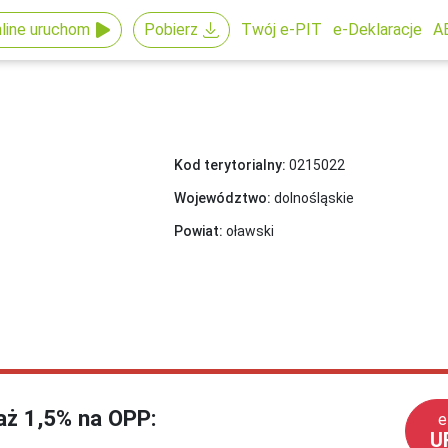
line uruchom
Pobierz
Twój e-PIT
e-Deklaracje
A
Kod terytorialny:
0215022
Województwo:
dolnośląskie
Powiat:
oławski
każ 1,5% na OPP:
e
U