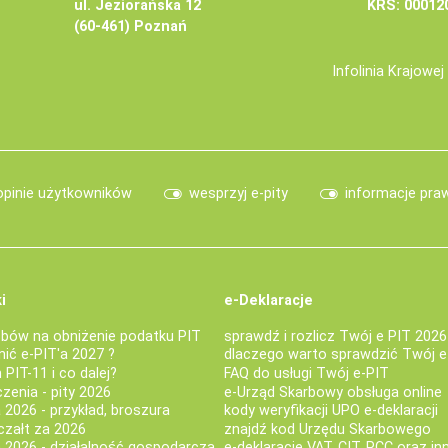
ul. Jeziorańska 12
KRS: 00012
(60-461) Poznań
Infolinia Krajowe
opinie użytkowników
wesprzyj e-pity
informacje pra
i
e-Deklaracje
bów na obniżenie podatku PIT
sprawdź i rozlicz Twój e PIT 2026
nić e-PIT'a 2027 ?
dlaczego warto sprawdzić Twój e
PIT-11 i co dalej?
FAQ do usługi Twój e-PIT
iczenia - pity 2026
e-Urząd Skarbowy obsługa online
 2026 - przykład, broszura
kody weryfikacji UPO e-deklaracji
czałt za 2026
znajdź kod Urzędu Skarbowego
a 2026 - działalność gospodarcza
e-deklaracje VAT, CIT, PCC oraz in