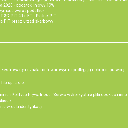
za 2026 - podatek liniowy 19%
rzymasz zwrot podatku?
IT-8C, PIT-4R i IFT - Płatnik PIT
nie PIT przez urząd skarbowy
zarejestrowanymi znakami towarowymi i podlegają ochronie prawnej.
-file sp. z o.o.
minie
i
Polityce Prywatności
. Serwis wykorzystuje
pliki cookies i inn
okies »
ie w celu identyfikacji.