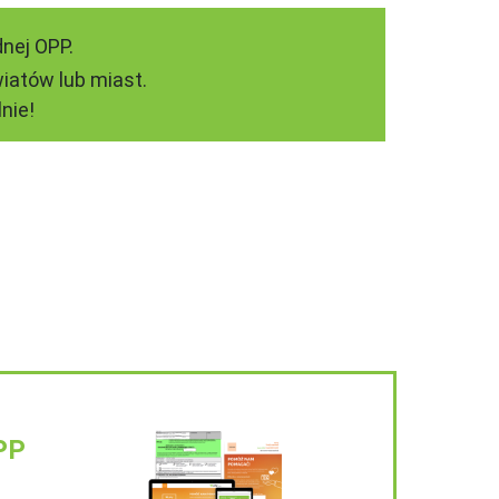
nej OPP.
iatów lub miast.
nie!
PP