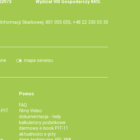
02973
Wydział VIII Gospodarczy KRS.
j Informacji Skarbowej: 801 055 055, +48 22 330 03 30
wne
mapa serwisu
Pomoc
FAQ
-PIT
filmy Video
dokumentacja - help
kalkulatory podatkowe
darmowy e-book PIT-11
aktualności e-pity
ne
dane techniczne API, XML