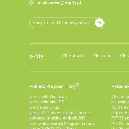
mail:
serwis@e-pity.pl
Znajdź Urząd Skarbowy online
e-file
kontakt
o nas
®
Pobierz
Program
e‑
pity
Poradnik
wersja dla Windows
26 sposo
wersja dla Mac OS
jak wypeł
wersja dla Linux
dostałem 
wersja PIT przez internet online
ulgi i odl
aplikacje mobilne Android, iOS
PIT-37 za
archiwalna wersja Programu e-pity
PIT-28 ry
e-pity 2026/2027 w fillup
PIT-36 z