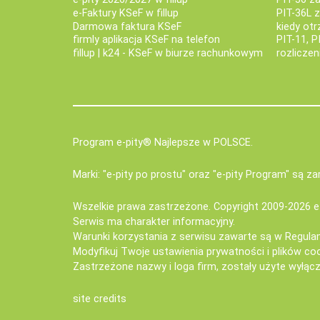
e‑Faktury KSeF w fillup
PIT-36L 
Darmowa faktura KSeF
kiedy ot
firmly aplikacja KSeF na telefon
PIT-11, P
fillup | k24 - KSeF w biurze rachunkowym
rozlicze
Program e-pity® Najlepsze w POLSCE.
Marki: "e-pity po prostu" oraz "e-pity Program" są 
Wszelkie prawa zastrzeżone. Copyright 2009-2026
e
Serwis ma charakter informacyjny.
Warunki korzystania z serwisu zawarte są w
Regula
Modyfikuj Twoje ustawienia prywatności i plików co
Zastrzeżone nazwy i loga firm, zostały użyte wyłączn
site credits