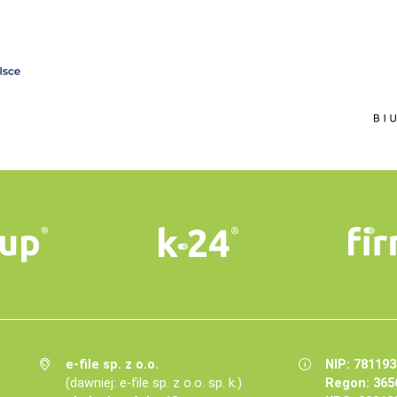
e-file sp. z o.o.
NIP: 78119
(dawniej: e-file sp. z o.o. sp. k.)
Regon: 365