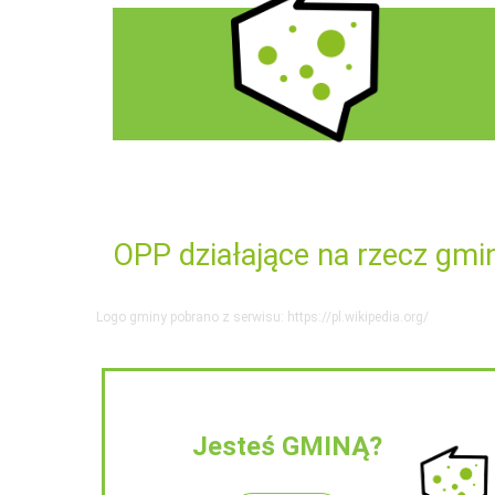
OPP działające na rzecz gmi
Logo gminy pobrano z serwisu: https://pl.wikipedia.org/
Jesteś GMINĄ?