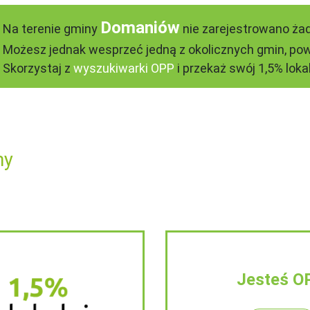
Domaniów
Na terenie gminy
nie zarejestrowano żad
Możesz jednak wesprzeć jedną z okolicznych gmin, pow
Skorzystaj z
wyszukiwarki OPP
i przekaż swój 1,5% lokal
ny
Jesteś O