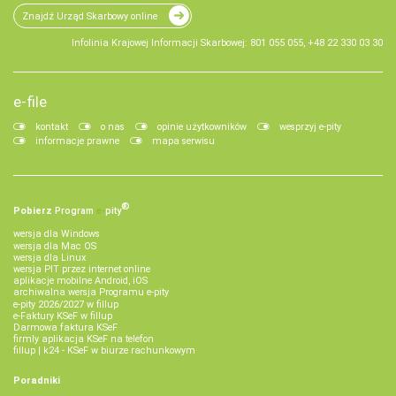
Znajdź Urząd Skarbowy online
Infolinia Krajowej Informacji Skarbowej: 801 055 055, +48 22 330 03 30
e-file
kontakt
o nas
opinie użytkowników
wesprzyj e-pity
informacje prawne
mapa serwisu
®
Pobierz
Program
e‑
pity
wersja dla Windows
wersja dla Mac OS
wersja dla Linux
wersja PIT przez internet online
aplikacje mobilne Android, iOS
archiwalna wersja Programu e-pity
e-pity 2026/2027 w fillup
e‑Faktury KSeF w fillup
Darmowa faktura KSeF
firmly aplikacja KSeF na telefon
fillup | k24 - KSeF w biurze rachunkowym
Poradniki