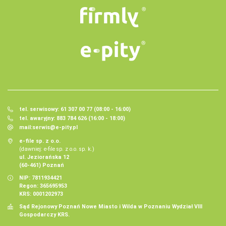
tel. serwisowy: 61 307 00 77 (08:00 - 16:00)
tel. awaryjny: 883 784 626 (16:00 - 18:00)
mail:
serwis@e-pity.pl
e-file sp. z o.o.
(dawniej: e-file sp. z o.o. sp. k.)
ul. Jeziorańska 12
(60-461) Poznań
NIP: 7811934421
Regon: 365695953
KRS: 0001202973
Sąd Rejonowy Poznań Nowe Miasto i Wilda w Poznaniu Wydział VIII
Gospodarczy KRS.