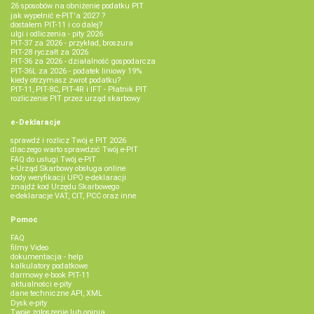
26 sposobów na obniżenie podatku PIT
jak wypełnić e-PIT'a 2027 ?
dostałem PIT-11 i co dalej?
ulgi i odliczenia - pity 2026
PIT-37 za 2026 - przykład, broszura
PIT-28 ryczałt za 2026
PIT-36 za 2026 - działalność gospodarcza
PIT-36L za 2026 - podatek liniowy 19%
kiedy otrzymasz zwrot podatku?
PIT-11, PIT-8C, PIT-4R i IFT - Płatnik PIT
rozliczenie PIT przez urząd skarbowy
e-Deklaracje
sprawdź i rozlicz Twój e PIT 2026
dlaczego warto sprawdzić Twój e-PIT
FAQ do usługi Twój e-PIT
e-Urząd Skarbowy obsługa online
kody weryfikacji UPO e-deklaracji
znajdź kod Urzędu Skarbowego
e-deklaracje VAT, CIT, PCC oraz inne
Pomoc
FAQ
filmy Video
dokumentacja - help
kalkulatory podatkowe
darmowy e-book PIT-11
aktualności e-pity
dane techniczne API, XML
Dysk e-pity
Twoje zgłoszenie lub opinia