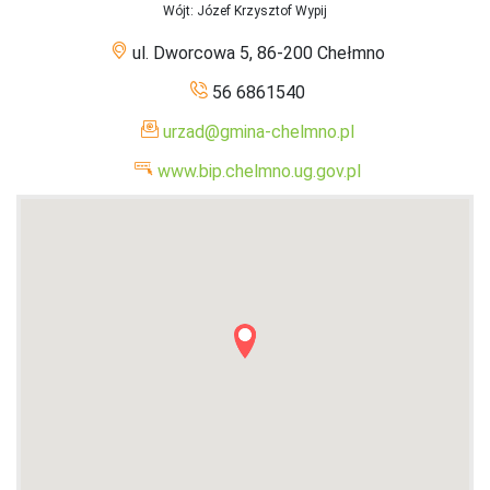
Wójt
: Józef Krzysztof Wypij
ul. Dworcowa 5, 86-200 Chełmno
56 6861540
urzad@gmina-chelmno.pl
www.bip.chelmno.ug.gov.pl