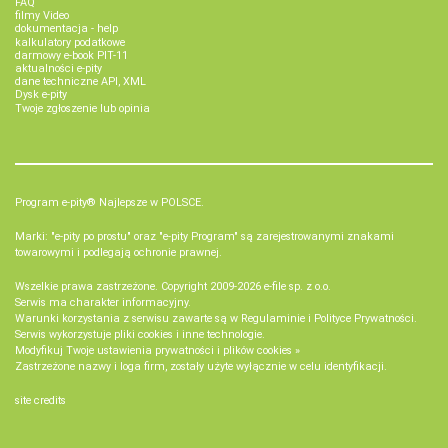
FAQ
filmy Video
dokumentacja - help
kalkulatory podatkowe
darmowy e-book PIT-11
aktualności e-pity
dane techniczne API, XML
Dysk e-pity
Twoje zgłoszenie lub opinia
Program e-pity® Najlepsze w POLSCE.
Marki: "e-pity po prostu" oraz "e-pity Program" są zarejestrowanymi znakami
towarowymi i podlegają ochronie prawnej.
Wszelkie prawa zastrzeżone. Copyright 2009-2026
e-file sp. z o.o.
Serwis ma charakter informacyjny.
Warunki korzystania z serwisu zawarte są w
Regulaminie
i
Polityce Prywatności
.
Serwis wykorzystuje
pliki cookies i inne technologie
.
Modyfikuj Twoje ustawienia prywatności i plików cookies »
Zastrzeżone nazwy i loga firm, zostały użyte wyłącznie w celu identyfikacji.
site credits