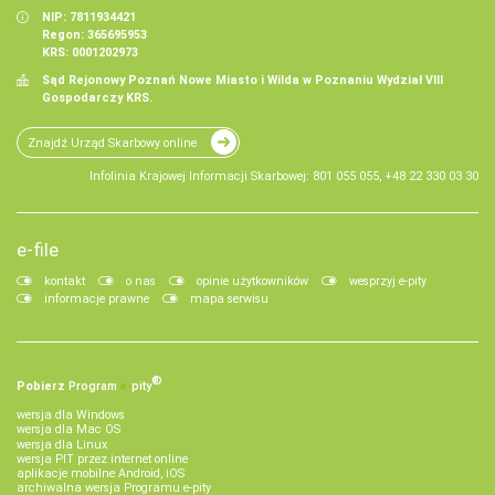
NIP: 7811934421
Regon: 365695953
KRS: 0001202973
Sąd Rejonowy Poznań Nowe Miasto i Wilda w Poznaniu Wydział VIII
Gospodarczy KRS.
Znajdź Urząd Skarbowy online
Infolinia Krajowej Informacji Skarbowej: 801 055 055, +48 22 330 03 30
e-file
kontakt
o nas
opinie użytkowników
wesprzyj e-pity
informacje prawne
mapa serwisu
®
Pobierz
Program
e‑
pity
wersja dla Windows
wersja dla Mac OS
wersja dla Linux
wersja PIT przez internet online
aplikacje mobilne Android, iOS
archiwalna wersja Programu e-pity