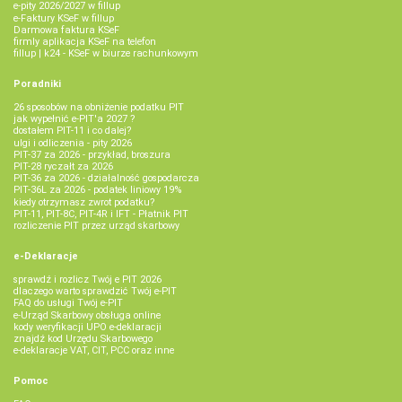
e-pity 2026/2027 w fillup
e‑Faktury KSeF w fillup
Darmowa faktura KSeF
firmly aplikacja KSeF na telefon
fillup | k24 - KSeF w biurze rachunkowym
Poradniki
26 sposobów na obniżenie podatku PIT
jak wypełnić e-PIT'a 2027 ?
dostałem PIT-11 i co dalej?
ulgi i odliczenia - pity 2026
PIT-37 za 2026 - przykład, broszura
PIT-28 ryczałt za 2026
PIT-36 za 2026 - działalność gospodarcza
PIT-36L za 2026 - podatek liniowy 19%
kiedy otrzymasz zwrot podatku?
PIT-11, PIT-8C, PIT-4R i IFT - Płatnik PIT
rozliczenie PIT przez urząd skarbowy
e-Deklaracje
sprawdź i rozlicz Twój e PIT 2026
dlaczego warto sprawdzić Twój e-PIT
FAQ do usługi Twój e-PIT
e-Urząd Skarbowy obsługa online
kody weryfikacji UPO e-deklaracji
znajdź kod Urzędu Skarbowego
e-deklaracje VAT, CIT, PCC oraz inne
Pomoc