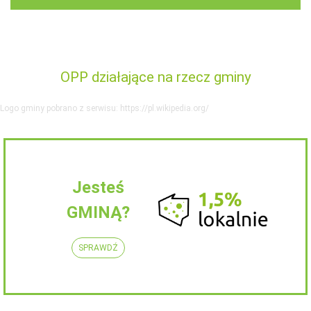
OPP działające na rzecz gminy
Logo gminy pobrano z serwisu: https://pl.wikipedia.org/
Jesteś
GMINĄ?
SPRAWDŹ