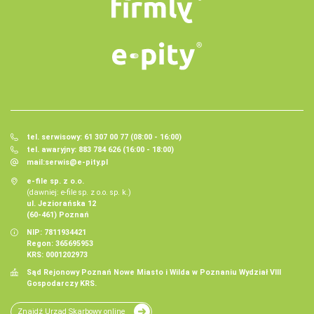
tel. serwisowy: 61 307 00 77 (08:00 - 16:00)
tel. awaryjny: 883 784 626 (16:00 - 18:00)
mail:
serwis@e-pity.pl
e-file sp. z o.o.
(dawniej: e-file sp. z o.o. sp. k.)
ul. Jeziorańska 12
(60-461) Poznań
NIP: 7811934421
Regon: 365695953
KRS: 0001202973
Sąd Rejonowy Poznań Nowe Miasto i Wilda w Poznaniu Wydział VIII
Gospodarczy KRS.
Znajdź Urząd Skarbowy online