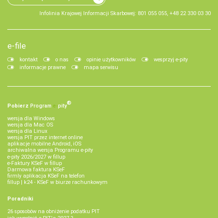
Infolinia Krajowej Informacji Skarbowej: 801 055 055, +48 22 330 03 30
e-file
kontakt
o nas
opinie użytkowników
wesprzyj e-pity
informacje prawne
mapa serwisu
®
Pobierz
Program
e‑
pity
wersja dla Windows
wersja dla Mac OS
wersja dla Linux
wersja PIT przez internet online
aplikacje mobilne Android, iOS
archiwalna wersja Programu e-pity
e-pity 2026/2027 w fillup
e‑Faktury KSeF w fillup
Darmowa faktura KSeF
firmly aplikacja KSeF na telefon
fillup | k24 - KSeF w biurze rachunkowym
Poradniki
26 sposobów na obniżenie podatku PIT