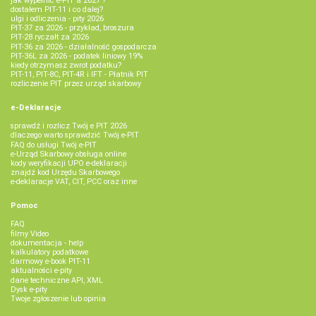
jak wypełnić e-PIT'a 2027 ?
dostałem PIT-11 i co dalej?
ulgi i odliczenia - pity 2026
PIT-37 za 2026 - przykład, broszura
PIT-28 ryczałt za 2026
PIT-36 za 2026 - działalność gospodarcza
PIT-36L za 2026 - podatek liniowy 19%
kiedy otrzymasz zwrot podatku?
PIT-11, PIT-8C, PIT-4R i IFT - Płatnik PIT
rozliczenie PIT przez urząd skarbowy
e-Deklaracje
sprawdź i rozlicz Twój e PIT 2026
dlaczego warto sprawdzić Twój e-PIT
FAQ do usługi Twój e-PIT
e-Urząd Skarbowy obsługa online
kody weryfikacji UPO e-deklaracji
znajdź kod Urzędu Skarbowego
e-deklaracje VAT, CIT, PCC oraz inne
Pomoc
FAQ
filmy Video
dokumentacja - help
kalkulatory podatkowe
darmowy e-book PIT-11
aktualności e-pity
dane techniczne API, XML
Dysk e-pity
Twoje zgłoszenie lub opinia