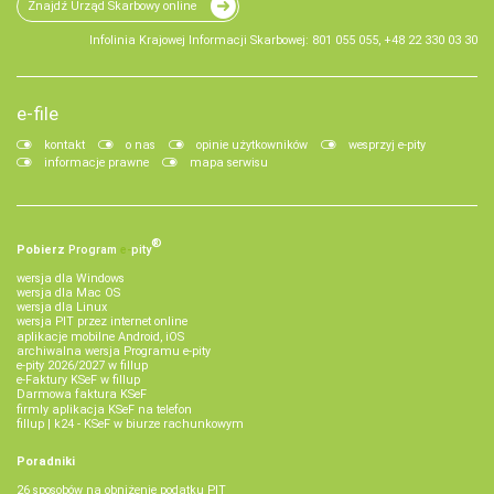
Znajdź Urząd Skarbowy online
Infolinia Krajowej Informacji Skarbowej: 801 055 055, +48 22 330 03 30
e-file
kontakt
o nas
opinie użytkowników
wesprzyj e-pity
informacje prawne
mapa serwisu
®
Pobierz
Program
e‑
pity
wersja dla Windows
wersja dla Mac OS
wersja dla Linux
wersja PIT przez internet online
aplikacje mobilne Android, iOS
archiwalna wersja Programu e-pity
e-pity 2026/2027 w fillup
e‑Faktury KSeF w fillup
Darmowa faktura KSeF
firmly aplikacja KSeF na telefon
fillup | k24 - KSeF w biurze rachunkowym
Poradniki
26 sposobów na obniżenie podatku PIT