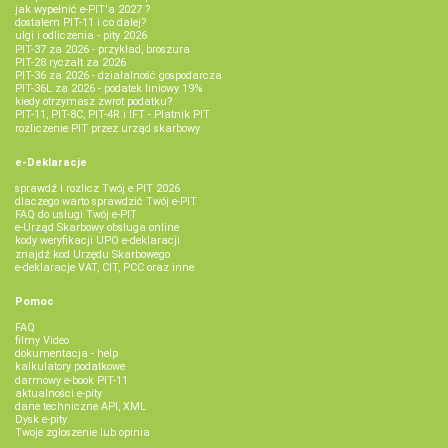
jak wypełnić e-PIT'a 2027 ?
dostałem PIT-11 i co dalej?
ulgi i odliczenia - pity 2026
PIT-37 za 2026 - przykład, broszura
PIT-28 ryczałt za 2026
PIT-36 za 2026 - działalność gospodarcza
PIT-36L za 2026 - podatek liniowy 19%
kiedy otrzymasz zwrot podatku?
PIT-11, PIT-8C, PIT-4R i IFT - Płatnik PIT
rozliczenie PIT przez urząd skarbowy
e-Deklaracje
sprawdź i rozlicz Twój e PIT 2026
dlaczego warto sprawdzić Twój e-PIT
FAQ do usługi Twój e-PIT
e-Urząd Skarbowy obsługa online
kody weryfikacji UPO e-deklaracji
znajdź kod Urzędu Skarbowego
e-deklaracje VAT, CIT, PCC oraz inne
Pomoc
FAQ
filmy Video
dokumentacja - help
kalkulatory podatkowe
darmowy e-book PIT-11
aktualności e-pity
dane techniczne API, XML
Dysk e-pity
Twoje zgłoszenie lub opinia