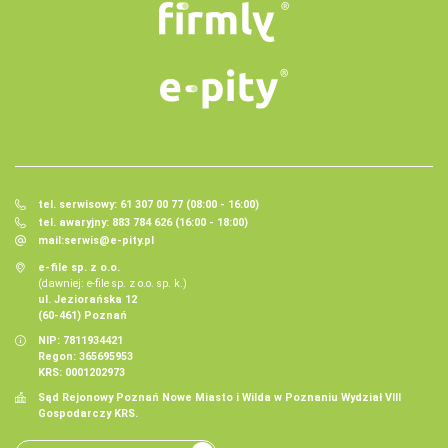
tel. serwisowy: 61 307 00 77 (08:00 - 16:00)
tel. awaryjny: 883 784 626 (16:00 - 18:00)
mail:
serwis@e-pity.pl
e-file sp. z o.o.
(dawniej: e-file sp. z o.o. sp. k.)
ul. Jeziorańska 12
(60-461) Poznań
NIP: 7811934421
Regon: 365695953
KRS: 0001202973
Sąd Rejonowy Poznań Nowe Miasto i Wilda w Poznaniu Wydział VIII
Gospodarczy KRS.